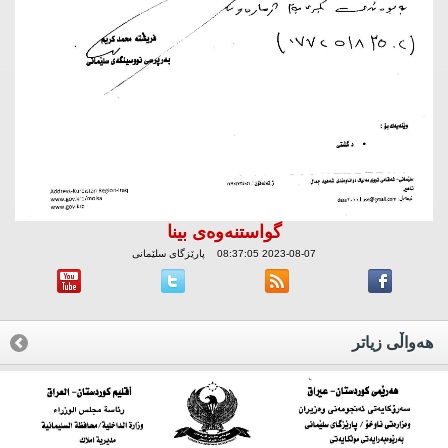
گواستنه‌وه‌ی بینا
2023-08-07 08:37:05 پارێزگای سلێمانی
هه‌واڵی زیاتر