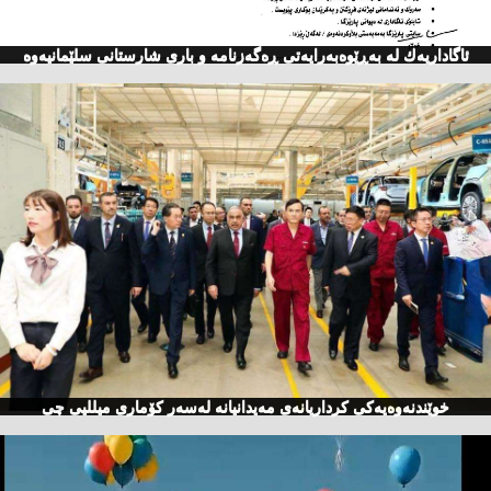
ئاگاداریه‌ك له‌ به‌ڕێوه‌به‌رایه‌تی ڕه‌گه‌زنامه‌ و باری شارستانی سلێمانیه‌وه‌
خوێندنەوەیەكی كرداریانەی مەیدانیانە لەسەر كۆماری میللیی چی