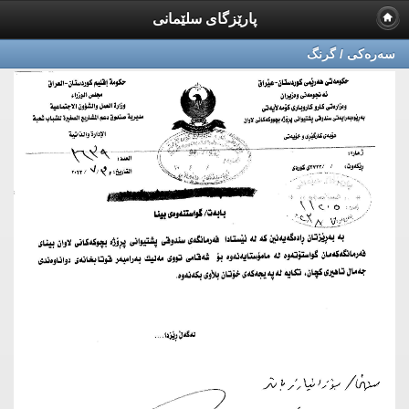
پارێزگای سلێمانی
سه‌ره‌كی / گرنگ