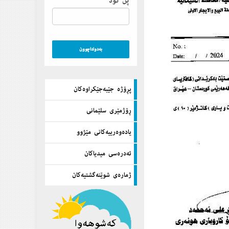
پن كۆد
پڕۆژه‌ جێبه‌جێكراوه‌كان
ڕۆژمێری سلێمانی
یاده‌وه‌رییه‌كانی مێژوو
ئه‌دره‌سی میدیاكان
ژماره‌ی شوێنه‌گشتیه‌كان