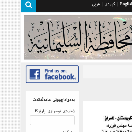
Englis
|
كوردی
|
عربی
بەدواداچوونى مامەڵەكەت
ژمارەى نوسراوى پارێزگا