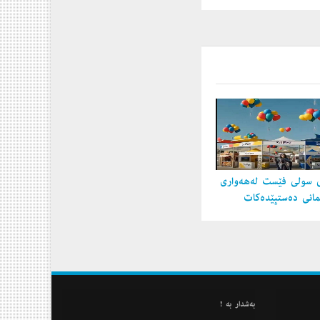
 سولی فێست لەهەواری
مانی دەستپێدەكات
به‌شدار به‌ !