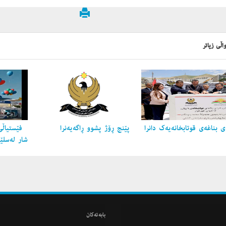
اڵی زیاتر
 بناغه‌ی قوتابخانه‌یه‌ك دانرا
پێنج ڕۆژ پشوو ڕاگه‌یه‌نرا
فێستیاڵی
شار لەسلێ
بابه‌ته‌كان