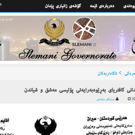
h
یوه‌ندی
گۆشه‌ی زانیاری پێدان
ره‌كی
ئاگاداریه‌كان
دانی كافتریای به‌ڕێوه‌به‌رایه‌تی پۆلیسی مه‌شق و شیاندن
20
پارێزگای سلێمانی