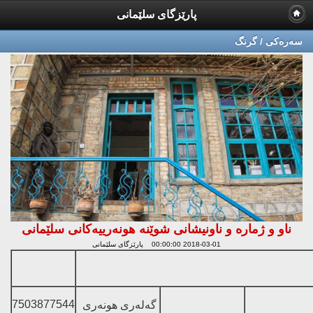
پارێزگای سلێمانی
سه‌ره‌كی / گرنگ
ناو و ژماره‌ و ناونیشانی شوێنه‌ هونه‌رییه‌كانی سلێمانی
2018-03-01 00:00:00 پارێزگای سلێمانی
7503877544
گه‌له‌ری هونه‌ری