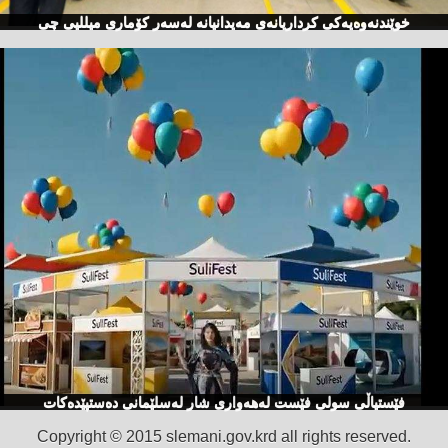
خوێندنەوەیەكی كرداریانەی مەیدانیانە لەسەر كۆماری میللیی چی
فێستیاڵی سولی فێست لەهەواری شار لەسلێمانی دەستپێدەكات
Copyright © 2015 slemani.gov.krd all rights reserved.