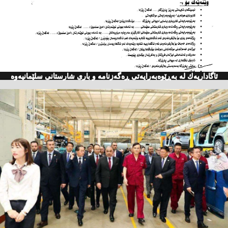
ئاگاداریه‌ك له‌ به‌ڕێوه‌به‌رایه‌تی ڕه‌گه‌زنامه‌ و باری شارستانی سلێمانیه‌وه‌