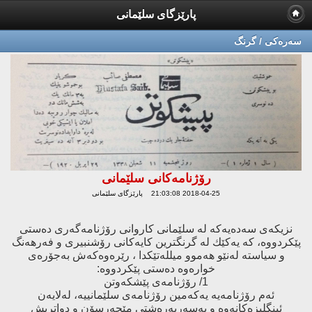
پارێزگای سلێمانی
سه‌ره‌كی / گرنگ
رۆژنامەكانی سلێمانی
2018-04-25 21:03:08 پارێزگای سلێمانی
نزیكەی سەدەیەكە لە سلێمانی كاروانی رۆژنامەگەری دەستی
پێكردووە، كە یەكێك لە گرنگترین كایەكانی رۆشنبیری و فەرهەنگ
و سیاستە لەنێو هەموو میللەتێكدا ، رێرەوەكەش بەجۆرەی
خوارەوە دەستی پێكردووە:
1/ رۆژنامەی پێشكەوتن
ئەم رۆژنامەیە یەكەمین رۆژنامەی سلێمانییە، لەلایەن
ئینگلیزەكانەوە و بەسەرپەرەشتی مێجەرسۆن و دواتریش