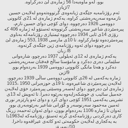
بوو، لەو ماوەیەدا 56 ژمارەی لێ‌ دەركراوە.
7/ژیان
ئەم رۆژنامەیە جێگەی ژیانەوەی گرتووەتەوەو لەلایەن حسین
نازمەوە سەرپەرەشتی كراوە، یەكەم ژمارەی لە 21ی كانوونی
دووەمی 1926 دەرچووە. دوای كۆچی دوای حسین نازم،
پیرەمێردی شاعیر سەرپەشتی گرتووەتە ئەستۆو لە ژمارە 406 كە
رۆژی 14ی ئابی 1934 دەرچووە ئیمتیازی رۆژنامەكە بەناوی
پیرەمێردەوە تۆماركراوە. تا 10ی مارسی 1938 ,553 ژمارەی لێ‌
دەرچووە دوای ئەوە رۆژنامەی ژین جێگەی گرتەوە.
8/ زبان
یەكەم ژمارەی لە 12ی ئەیلولی 1937 دەرچوو، شارەوانی
سلێمانی دەری دەكرد و مامۆستا ساڵح قەفتان سەرپەرەشتی
دەكرد و هەتا مانگی كانوونی دووەمی 1939 بەردەوام بوو.
9/ژین
ژمارە یەكەمی لە 26ی كانوونی دووەمی ساڵی 1939 دەرچوو،
لەلایەن پیرەمێردی شاعیرەوە، تا 19ی حوزەیرانی 1950 ،1015
ژمارەی لێ‌ دەرچوو. دوای لەسەر وەسێتی پیرەمێرد خۆی لەلایەن
جەمیل سائیب ی خوشكەزایەوە بەرێوە دەبرا. تا ئەویش لە 13ی
تشرینی یەكەمی 1951 كۆچی دوای كرد و دوای ئەو پارێزەر نوری
ئەمین مەحمود سەرنوسەر و گۆرانی شاعیر بەرێوەبەری بوو،
ئەوان تا ژمارە 1106 بەردەوام بوون، دوای ئەوان ئەحمەد زرنگ
كاری دەركردنی رۆژنامەكەی گرتە ئەستۆ. رۆژنامەكە لە1963دا
بە یەكجاری لەلایەن حكومەتی ئەو كاتەی عیراقەوە داخرا.
10/ نەورۆز