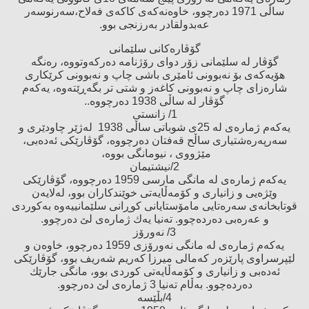
ساڵی 1971 دەرچوو، خاوەنەكەی كاكەی فەلاح،سەرنوسەر
عەبدولقادر بەرزنجی بوو.
گۆڤارەكانی سلێمانی
گۆڤار لە سلێمانی زۆر دوای رۆژنامە دەركەوتووە، رەنگە
هۆیەكەی بۆ نەبوونی ئامێری باشی چاپ و نەبوونی كرێكاری
شارەزای چاپ و نەبوونی كاغەز و شتی تر بگەڕێتەوە، یەكەم
گۆڤار لە ساڵی 1938 دەرچووە..
1/ زانستی
یەكەم ژمارەی لە 25ی شوباتی ساڵی 1938 لەژێر چاودێری و
سەرپەرەشتیاری ساڵح قەفتان دەرچووە، گۆڤارێكی ئەدەبی،
مێژووی ، نیومانگی بووە،
2/نیشتیمان
یەكەم ژمارەی لە مانگی مارسی 1959 دەرچووە، گۆڤارێكی
وێژەیی و زانیاری و كۆمەڵایەتی خوێندكاران بوو، لەلایەن
قوتابخانەی سەرەتایی مامۆستایانی كوڕانی سلێمانییەوە بەكوردی
و عەرەبی دەردەچوو. تەنیا یەك ژمارەی لێ‌ دەرچوو.
3/ نەورۆز
یەكەم ژمارەی لە مانگی نەورۆزی 1959 دەرچوو، خاوەن و
لێپرسراوی پارێزەر كەمالی میرزا كەریم شەریف بوو، گۆڤارێكی
ئەدەبی و زانیاری و كۆمەڵایەتی كوردی بوو، مانگی جارێك
دەردەچوو. بەڵام تەنیا 3 ژمارەی لێ‌ دەرچوو.
4/بڵێسە