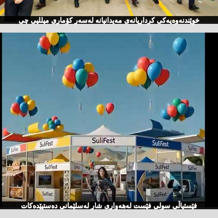
خوێندنەوەیەكی كرداریانەی مەیدانیانە لەسەر كۆماری میللیی چی
فێستیاڵی سولی فێست لەهەواری شار لەسلێمانی دەستپێدەكات