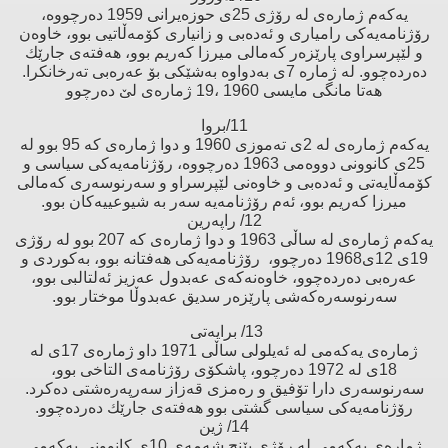
یەكەم ژمارەی لە رۆژی 25ی حوزەیرانی 1959 دەرچووە،
رۆژنامەیەكی رامیاری و ئەدەبی و زانیاری كۆمەڵاتیی بوو، خاوەن
و لێپرسراوی پارێزەر كەمالی میرزا كەریم بوو، هەفتەی جارێك
دەردەچوو. لە ژمارە 7ی بەدواوە بەشێكی بۆ عەرەبی تەرخانكرا.
هەتا مانگی مایسی 1960 ،19 ژمارەی لێ‌ دەرچوو
11/بروا
یەكەم ژمارەی لە 2ی تەموزی 1960 و دوا ژمارەی كە 95 بوو لە
25ی كانوونی دووەمی 1963 دەرچووە، رۆژنامەیەكی سیاسی و
كۆمەڵایەتی و ئەدەبی و خاوەنی لێپرسراو و سەرنوسەری كەمالی
میرزا كەریم بوو، ئەم رۆژنامەیە سەر بە شیوعییەكان بوو.
12/ راپەرین
یەكەم ژمارەی لە ساڵی 1963 و دوا ژمارەی كە 207 بوو لە رۆژی
19ی 12ی1968 دەرچوو، رۆژنامەیەكی هەفتانە بوو، بەكوردی و
عەرەبی دەردەچوو، خاوەنەكەی عەبدول عەزیز ئەلتالبی بوو،
سەرنوسەرەكەشی پارێزەر سدیق عەبدوڵا موختار بوو.
13/ برایەتی
ژمارەی یەكەمی لە ئەیلولی ساڵی 1971 داو ژمارەی 17ی لە
18ی لە 1972 دەرچوو، پاشكۆی رۆژنامەی التاخی بوو،
سەرنوسەری دارا تۆفیق و رەمزی قەزاز سەرپەرەشتی دەكرد.
رۆژنامەیەكی سیاسی گشتی بوو هەفتەی جارێك دەردەچوو.
14/ ژین
ژمارەی یەكەمی لە رۆژی پێنج شەمەی 10ی كانوونی یەكەمی