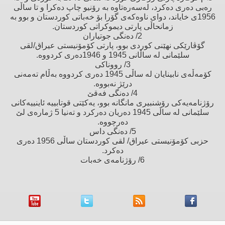
رەبی دەری دەكرد، لەسەرەتاوە بە رۆنیو چاپ دەكرا و تا ساڵی
1956ی خایاند، دوای ناوەكەی گۆرا بۆ خەباتی كوردستان و بوو بە
زمانحاڵی پارتی دیموكراتی كوردستان.
2/ دەنگی جوتیاران
گۆڤارێكی نهێنی كوردی بوو، پارتی كۆمۆنیستی عیراق/لقی
سلێمانی لە ساڵانی 1945 و 1946دەری كردووە.
3/ رووناكی
كۆمەڵەی نابینایان لە ساڵی 1945 دەری كردووە بەڵام تەمەنی
درێژ نەبووە.
4/ دەنگی فەقێ‌
رۆژنامەیەكی رۆشنبیری مانگانە بوو، یەكێتی قوتابییە ئاینییەكانی
سلێمانی لە ساڵی 1945 دەریان دەركرد و تەنیا 5 ژمارەی لێ‌
دەرچووە.
5/ دەنگی داس
حزبی كۆمۆنیستی عیراق/ لقی كوردستان ساڵی 1956 دەری
دەكرد.
6/ رۆژنامەی خەبات