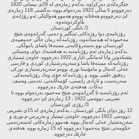
جێگرەكەی دەركراوە. یەكەم ژمارەی لە 29ی نیسانی 1920
دەرچووەو تا ساڵی 1922 بەردەوام بووە، بەگشتی 118 ژمارەی
لێ‌ دەرچووەو هەفتانە بووەو هەموو هەواڵێكی ئەو رۆژانەی
بڵاوكردوەتەوە.
2/ بانگی كوردستان
رۆژنامەی دوا رۆژەكانی ئینگلیز و دەمی گەرانەوەی شێخ
مەحمودە لە هندستانەوە، رۆژنامەكە زمان حاڵی جەمعییەی
كوردستان بوو بەسەرۆكایەتی مستەفا پاشای یاموڵكی.
یەكەم ژمارەی ئەم رۆژنامەیە بە هەفتەیەك دوای وەستانی
پێشكەوتن واتا لەمانگی ئایاری 1922 دەرچووە. خاوەن ئیمتیازی
رۆژنامەكە مستەفا پاشا و سەرپەرشتیاری كوردی و فارسی
عەلی كەمال و مامۆستا نوری بووەو سەرپەرشتیاری توركی
رەفیق حلمی بووە. و رۆژنامەكە خۆی وەك رۆژنامەیەكی
سەربەست و ئازادی زانستی، كۆمەڵایەتی، ئەدەبی وەسف
دەكات. هەفتەی جارێك دەرچووە.
ئەم رۆژنامەیە تا گەڕانەوەی شێخ مەحمود بەردەوام بووە تا
تشرینی دووەمی 1922 ، 13 ژمارەی لێ‌ دەرچووە.
3/ رۆژی كوردستان
12 رۆژ دوای بانگی كوردستان ، یەكەم ژمارەی لە 15ی تشرینی
دووەمی 1922 دەرچووە، خاوەنی ئیمتیاز و بەرپرس م.نوری و
سەرپەشتیار عەلی كەمال بووە. هەموو ژمارەكانی لەسەردەمی
حكومەتی شێخ مەحمودا دەرچووە كە 15 ژمارە بووە. هەفتەی
جارێك دەرچووە.