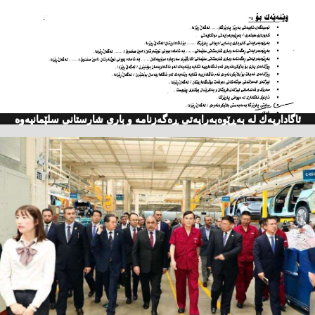
ئاگاداریه‌ك له‌ به‌ڕێوه‌به‌رایه‌تی ڕه‌گه‌زنامه‌ و باری شارستانی سلێمانیه‌وه‌