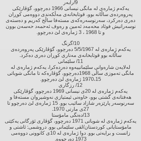
9/رابەر
یەكەم ژمارەی لە مانگی نیسانی 1966 دەرچوو، گۆڤارێكی
پەروەردەی ساڵانە بوو، قوتابخانەی مەڵكەندی دووەمی كوڕان
دەری دەركرد، سەرنوسەرەكەی مستەفا ساڵح كەریم و دەستەی
نوسەرانیش فوئاد محەمەد ئەمین و رەوف ئەحمەد حەسەن بوون
و تا 1968 ، 3 ژمارەی لێ‌ دەرچوو.
10/گزنگ
یەكەم ژمارەی لە 5/5/1967 دەرچوو، گۆڤارێكی پەروەردەی
ساڵانە بوو قوتابخانەی مەناری كوڕان دەری دەكرد.
11/ سلێمانی
لەلایەن شارەوانی سلێمانییەوە دەردەكرا، یەكەم ژمارەی لە
مانگی تەموزی ساڵی 1968دەرچوو، گۆڤارەكە تا مانگی شوباتی
1970،15 ژمارەی لێ‌ دەرچوو.
12/ رزگاری
یەكەم ژمارەی لە 20ی نیسانی 1969 دەرچوو، گۆڤارێكی
هەفتانەی گشتی بوو، خاوەنی ئیمتیازی نەوشیروان مستەفا و
سەرنوسەر پارێزەر شازاد سائیب بوو. 15 ژمارەی لێ‌ دەرچوو تا
27ی مارتی 1970.
13/دەنگی مامۆستا
یەكەم ژمارەی لە شوباتی 1971 دەرچوو، گۆڤاری ئۆرگانی یەكێتی
مامۆستایانی كوردستان/لقی سلێمانی بوو. دروشمی: ئاشتی و
زانست و برایەتی بوو. دوا ژمارەی لە 10ی كانوونی دووەمی
1973 دەرچووە.