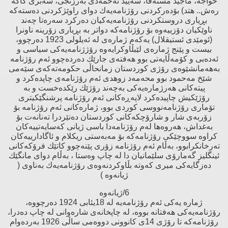
خواجە، ماجید مستەفا، سەیید ئەحمەدی بەرزنجی، سەبری كاكە
رەش.. هتد) بۆدەركردنی رۆژنامەیەك دوای راوێژكردنی دەستەكە
بڕیاری دروستكردنی رۆژنامەیەكیان دەركرد سەرەتا چەند
ناوێكیان دۆزییەوە بۆ رۆژنامەكە دواتر بە بڕیاری زۆرینە ناونرا
(ئومێدی ئستیقلال) یەكەم ژمارەی لە ئەیلولی 1923 دەرچوو،
بیست و پێنج ژمارەی لێبڵاوكرایەوە رۆژژنامەیەكی سیاسی و
ئەدەبی و كۆمەڵایەتی بوو هەفتەی جارێك دەردەچوو ئەم رۆژنامە
بەهەمانشێوەی رۆژی كوردستان زمانحاڵی حكومەتەكەی سێەمی
شێخ مەحمود بوو محەمەد زوهدی ئەم رۆژنامەی چاپدەكرد و
پیتەكانی هەرژمارەیەكی بەچەند رۆژێك رێكدەخست و بە
رۆژێكیش چاپیدەكرد لاپەڕەكانی ئەم رۆژنامە پرشنگێكیتری
تۆماری رۆژنامەنووسی كوردی بوو، ژمارەكانی ئەم رۆژنامە بۆ
زۆربەی شار و شارۆچكەكانی كوردستان دەنێردرا تەنانەت بۆ
بەغداش، هەروەها لەم رۆژنامەدا باسی ژیانی كەسایەتییەكان
كراوە سووچێكی رۆژنامەكە بۆ مەبەستی ریكلام و ئاگادارییەكان
تەرخانكرابوو، بەڵام ئەم رۆژنامە زۆری پێنەچوو كاتێك فرۆكەكانی
ئینگلیز گەمارۆی سلێمانیان دا لە چاپ وەستا ، بەڵام دوای مانگێك
دەزگایەكی میری كەوتە بڵاوكردنەوەی رۆژنامەیەك بەناوی (
ژیانەوە )
6/ژیانەوە
ژمارە یەكی ئەم رۆژنامەیە لە 18یئابی 1924 دەرچووە،
رۆژنامەیەكی هەفتانە بووە، لە چاپخانەی شارەوانی لە چاپ دەدرا،
رۆژنامەكە تا رۆژی 14ی كانوونی دووەمی ساڵی 1926 بەردەوام