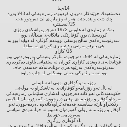
14/چیا
دەستەیەك خوێندكار دەریان كردووە، ژمارە یەكی لە 48لا پەڕە
پێك دێت و پێدەچێت هەر ئەو ژمارەی لێ‌ دەرچوو بێت.
15/ ئەستێرە
یەكەم ژمارەی لە هاوینی 1972 دەرچوو، پاشكۆی رۆژی
كوردستان بوو، گۆڤارێكی مانگانەی منداڵان بوو،
سەرنوسەرەكەی ساڵح یوسفی بوو.ئەم گۆڤارە لە دوایدا بوو بە
هی بەرێوەبەرێتی رۆشنبیری كوردی لە بەغدا.
16/ كاژاو
ژمارە یەكی لە 1984 دەرچووە، بڵاوكراوەیەكی پەروەردەیی بوو
قوتابخانەی ناوەندی كاژاوی كوڕان لە سلێمانی بڵاوی دەكردەوە.
سەرنوسەرەكەی بەرێوەبەری قوتابخانەكە حەسەن جاف
بوو.لەسەر ئەركی عەلی بۆسكانی لە چاپ دراوە.
رۆژنامەو گۆڤاری نهێنی لە سلێمانی
لە پاڵ ئەو رۆژنامەو گۆڤارانەی بە ئاشكراو بە موڵەتی
حكومەتەكانی ئەو كاتە دەرچوون، لەشاری سلێمانی ژمارەیەكی
بەرچاو گۆڤار و رۆژنامەی نهێنی دەرچوون، كە زۆربەیان لەلایەن
رێكخراو پارتە سیاسییە قەدەغەكراوەكانەوە دەردەچوون. ئەو
گۆڤار و رۆژنامانە رۆڵی گەورەیان هەبوو لە جوڵانەوەی سیاسی
سەردەمی خۆیاندا.
1/ گۆڤاری رزگاری
ئەم گۆڤارە پارتی رزگاری كورد لە ساڵی 1945 بە كوردی و عە