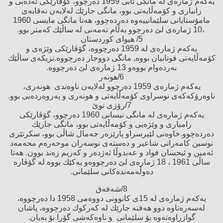
یەكەم ژمارەی لە مانگی ئابی 1959 دەرچوو، گۆڤارێكی ئەدەبی و
زانیاری و كۆمەڵایەتی بوو، مانگی جارێك لەلایەن نەقابەی
مامۆستایانی سلێمانییەوە دەردەچوو، هەتا مانگی مایسی 1960
،10 ژمارەی لێ‌ دەرچوو بەڵام تەمەنی لە ساڵێك كەمتر بوو.
5/ هیوای كوردستان
یەكەم ژمارەی لە 1959 دەرچووە، گۆڤارێكی وێژەی و
كۆمەڵایەتی قوتابیان بووە, مانگی دووجار دەرچووە.نزیكەی ساڵێك
بەردەوام بووەو 13 ژمارەی لێ‌ دەرچووە.
6/هونەر
یەكەم ژمارەی 1959 دەرچوو لەلایەن ناوەندی هونەری،
ناوەرۆكەكەی نوسراوی كۆمەڵایەتی و هونەری و پەروەردەیی بوو.
7/رۆژی نوێ‌
یەكەم ژمارەی لە مانگی نیسانی 1960 دەرچوو، گۆڤارێكی
رامیاری و وێژەیی و كۆمەڵایەتی بوو، مانگی جارێك
دەردەچوو.خاوەنی لێپرسراو پارێزەر جەمال شاڵی بوو، سكرتێری
نوسین كامەرانی شاعیر و دەستەی نوسەران موحەرەم محەمەد
ئەمین و ئیحسان فواد و عەبدوڵا ئەژدەر و كەریم زەند بوون. هەتا
ساڵی 1961 ، 18 ژمارەی لێ‌ دەرچووەو یەكێك بووە لە گۆڤارە
دەوڵەمەندەكانی سلێمانی.
8/شەفەق
یەكەم ژمارەی لە 15ی كانوونی دووەمی 1958 دا دەرچووە،
لەسەرەتاوە دوو هەفتە جارێك لە كەركوك دەرچووە، پاشان
گوازراوەتەوە بۆ سلێمانی و ناوەكەشی گۆرا بۆ بەیان.