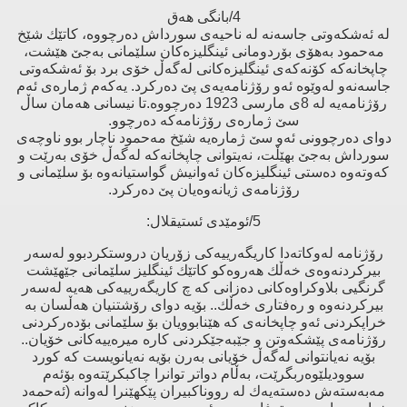
4/بانگی هەق
لە ئەشكەوتی جاسەنە لە ناحیەی سورداش دەرچووە، كاتێك شێخ
مەحمود بەهۆی بۆردومانی ئینگلیزەكان سلێمانی بەجێ‌ هێشت،
چاپخانەكە كۆنەكەی ئینگلیزەكانی لەگەڵ خۆی برد بۆ ئەشكەوتی
جاسەنەو لەوێوە ئەو رۆژنامەیەی پێ‌ دەركرد. یەكەم ژمارەی ئەم
رۆژنامەیە لە 8ی مارسی 1923 دەرچووە.تا نیسانی هەمان ساڵ
سێ‌ ژمارەی رۆژنامەكە دەرچوو.
دوای دەرچوونی ئەو سێ‌ ژمارەیە شێخ مەحمود ناچار بوو ناوچەی
سورداش بەجێ‌ بهێڵت، نەیتوانی چاپخانەكە لەگەڵ خۆی بەرێت و
كەوتەوە دەستی ئینگلیزەكان ئەوانیش گواستیانەوە بۆ سلێمانی و
رۆژنامەی ژیانەوەیان پێ‌ دەركرد.
5/ئومێدی ئستیقلال:
رۆژنامە لەوكاتەدا كاریگەرییەكی زۆریان دروستكردبوو لەسەر
بیركردنەوەی خەڵك هەروەكو كاتێك ئینگلیز سلێمانی جێهێشت
گرنگیی بلاوكراوەكانی دەزانی كە چ كاریگەرییەكی هەیە لەسەر
بیركردنەوە و رەفتاری خەڵك.. بۆیە دوای رۆشتنیان هەڵسان بە
خراپكردنی ئەو چاپخانەی كە هێنابوویان بۆ سلێمانی بۆدەركردنی
رۆژنامەی پێشكەوتن و جێبەجێكردنی كارە میرەییەكانی خۆیان..
بۆیە نەیانتوانی لەگەڵ خۆیانی بەرن بۆیە نەیانویست كە كورد
سوودیلێوەربگرێت، بەڵام دواتر توانرا چاكبكرێتەوە بۆئەم
مەبەستەش دەستەیەك لە رووناكبیران پێكهێنرا لەوانە (ئەحمەد