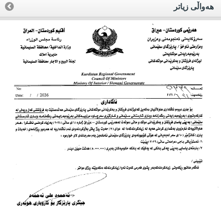
هه‌واڵی زیاتر