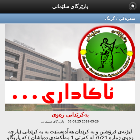
پارێزگای سلێمانی
سه‌ره‌كی / گرنگ
به‌كرێدانی زه‌وی
2018-05-29 09:08:25 پارێزگای سلێمانی
لیژنه‌ی فرۆشتن و به‌ كرێدان هه‌ڵده‌ستێت به‌ به‌ كرێدانی (پارچه‌
زه‌وی ژماره‌ 7/721 له‌ كه‌رتی 1 مه‌ڵكه‌ندی ده‌باشان ) كه‌ یاریگاو