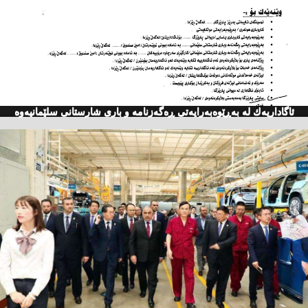
ئاگاداریه‌ك له‌ به‌ڕێوه‌به‌رایه‌تی ڕه‌گه‌زنامه‌ و باری شارستانی سلێمانیه‌وه‌