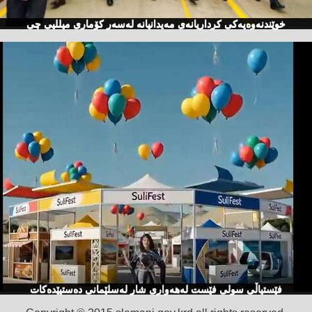
خوێندنەوەیەكی كرداریانەی مەیدانیانە لەسەر كۆماری میللیی چی
فێستیاڵی سولی فێست لەهەواری شار لەسلێمانی دەستپێدەكات