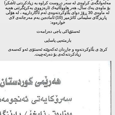
مه‌له‌وانگه‌ی كراوه‌ی له‌ سه‌ر دروست كراوه‌ به‌ زیادكردنی ئاشكرا
بۆ ماوه‌ی یه‌ك ساڵ، هه‌ر هاووڵاتیه‌ك ئاره‌زووی به‌كرێگرتنی هه‌یه‌
له‌ ماوه‌ی 30 ڕۆژ دوای بڵاوكردنه‌وه‌ی ئه‌م ئاگاردارییه‌ ، له‌ هۆڵی
پاریزگای سلیمانی كاتژمیر (10) ئاماده‌بن به‌م مه‌رجانه‌ی لای
خواره‌وه‌:
ئه‌ستۆپاكی باجی ده‌رامه‌ت
بارمته‌یی یاسایی
كرێ ی بڵاوكردنه‌وه‌ و جاڕدان ئه‌كه‌وێته‌ ئه‌ستۆی ئه‌و كه‌سه‌ی
زیادكردنه‌كه‌ی بۆ ده‌رئه‌چیت.