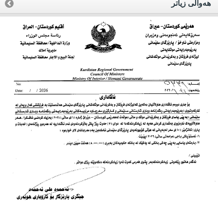
هه‌واڵی زیاتر