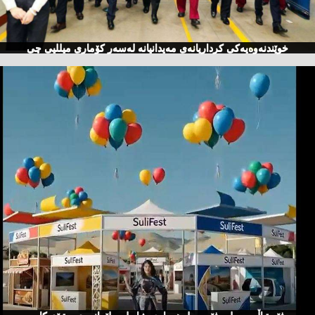
خوێندنەوەیەكی كرداریانەی مەیدانیانە لەسەر كۆماری میللیی چی