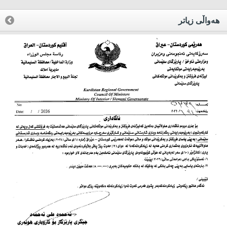
هه‌واڵی زیاتر