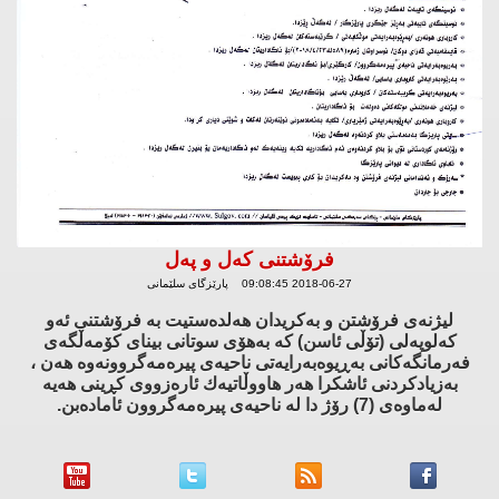
فرۆشتنی كه‌ل و په‌ل
2018-06-27 09:08:45 پارێزگای سلێمانی
لیژنه‌ی فرۆشتن و به‌كریدان هه‌لده‌ستیت به‌ فرۆشتنی ئه‌و
كه‌لوپه‌لی (تۆڵی ئاسن) كه‌ به‌هۆی سوتانی بینای كۆمه‌ڵگه‌ی
فه‌رمانگه‌كانی به‌ڕیوه‌به‌رایه‌تی ناحیه‌ی پیره‌مه‌گروونه‌وه‌ هه‌ن ،
به‌زیادكردنی ئاشكرا هه‌ر هاووڵاتیه‌ك ئاره‌زووی كڕینی هه‌یه‌
له‌ماوه‌ی (7) رۆژ دا له‌ ناحیه‌ی پیره‌مه‌گروون ئاماده‌بن.