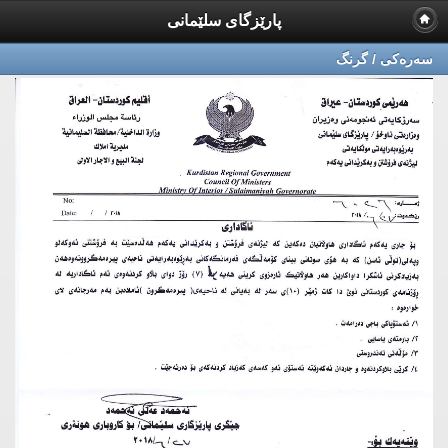
پارێزگای سلێمانی
سه‌ره‌كی / گرنگ