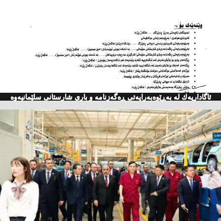
ئاگاداریه‌ك له‌ به‌ڕێوه‌به‌رایه‌تی ڕه‌گه‌زنامه‌ و باری شارستانی سلێمانیه‌وه‌