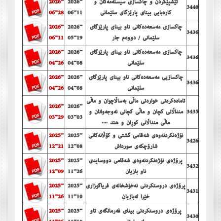
ئێشپێكردن و چاكسازی سیسته‌مه‌كان و
2026-
2026-
3440
كاره‌بایی بینای پارێزگای سلێمانی
06-11
06-28
چاكسازی مه‌سعه‌ده‌كانی ناو بینای پارێزگای
2026-
2026-
3436
سلێمانی / دووه‌م جار
05-19
06-11
چاكسازی مه‌سعه‌ده‌كانی ناو بینای پارێزگای
2026-
2026-
3436
سلێمانی
04-08
04-26
چاكسازیی مەسعەدەكانی ناو بینای پارێزگای
2026-
2026-
3436
سلێمانی
04-08
04-26
ئاماده‌كردنی خواردنی ماڵی به‌ساڵاچوان و ماڵی
2026-
2026-
3435
منداڵانی كچان و ماڵی كچانی نه‌وجه‌وانان و
03-29
03-03
ماڵی منداڵانی كوڕان و هتد ....
نۆژه‌نكردنه‌وه‌ی شه‌قامی گشتی و كۆڵانه‌كانی
2025-
2025-
3426
شارۆچكه‌ی سورداش
12-08
12-21
پرۆژەی نۆژەنکردنەوەی شەقامی دووسایدی
2025-
2025-
3432
ناو بازیان
11-26
12-09
پرۆژەی دروستكردنی نەخۆشخانەی فریاگوزاری
2025-
2025-
3431
خێرا لەبازیان
11-10
11-26
پرۆژەی دروستكردنی بینای فەرمانگەی ئاو
2025-
2025-
3430