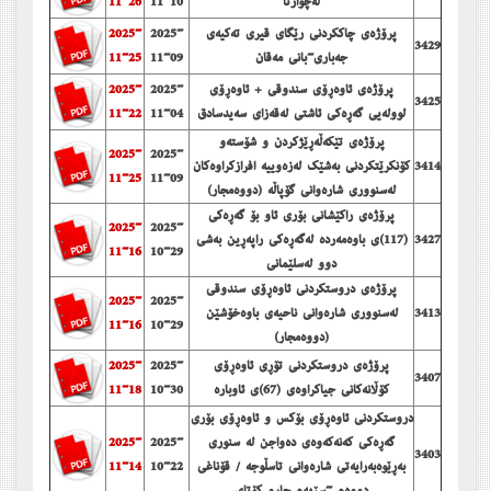
لەچوارتا
11-10
11-26
پرۆژەی چاككردنی رێگای قیری تەكیەی
2025-
2025-
3429
جەباری-بانی مەقان
11-09
11-25
پرۆژەی ئاوەڕۆی سندوقی + ئاوەڕۆی
2025-
2025-
3425
لوولەیی گەڕەكی ئاشتی لەقەزای سەیدسادق
11-04
11-22
پرۆژەی تێكەڵەڕێژكردن و شۆستەو
2025-
2025-
3414
كۆنكرێتكردنی بەشێك لەزەوییە افرازكراوەكان
11-25
11-09
لەسنووری شارەوانی گۆپاڵە (دووەمجار)
پرۆژەی راكێشانی بۆری ئاو بۆ گەڕەكی
2025-
2025-
3427
(117)ی باوەمەردە لەگەڕەكی راپەڕین بەشی
11-16
10-29
دوو لەسلێمانی
پرۆژەی دروستكردنی ئاوەڕۆی سندوقی
2025-
2025-
3413
لەسنووری شارەوانی ناحیەی باوەخۆشێن
11-16
10-29
(دووەمجار)
پرۆژەی دروستكردنی تۆڕی ئاوەڕۆی
2025-
2025-
3407
كۆڵانەكانی جیاكراوەی (67)ی ئاوبارە
10-30
11-18
دروستكردنی ئاوه‌ڕۆی بۆكس و ئاوه‌ڕۆی بۆری
گه‌ڕه‌كی كه‌نه‌كه‌وه‌ی ده‌واجن له‌ سنوری
2025-
2025-
3403
به‌ڕێوه‌به‌رایه‌تی شاره‌وانی تاسڵوجه‌ / قۆناغی
10-22
11-14