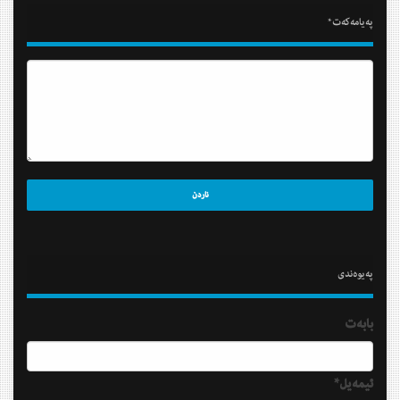
په‌یامه‌كه‌ت*
په‌یوه‌ندی
بابه‌ت
ئیمه‌یل*