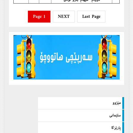
دووه‌م -سێهه‌م جارو كۆتای
Page 1
NEXT
Last Page
مێژوو
سلێمانی
پارێزگا