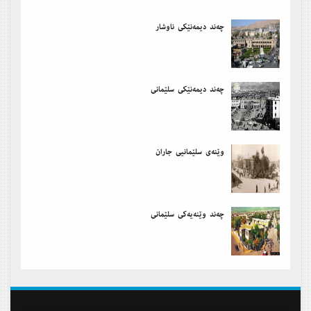
چەند دیمەنێكی ناوشار
چەند دیمەنێكی سلێمانی
وێنەی سلێمانیی جاران
چەند وێنەیەكی سلێمانی