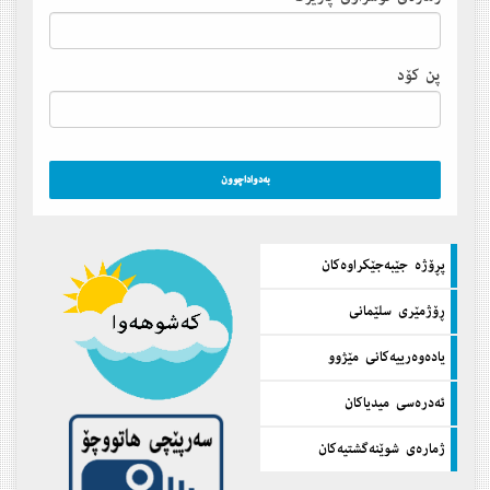
پن كۆد
پڕۆژه‌ جێبه‌جێكراوه‌كان
ڕۆژمێری سلێمانی
یاده‌وه‌رییه‌كانی مێژوو
ئه‌دره‌سی میدیاكان
ژماره‌ی شوێنه‌گشتیه‌كان