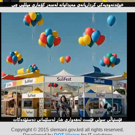
خوێندنەوەیەكی كرداریانەی مەیدانیانە لەسەر كۆماری میللیی چی
فێستیاڵی سولی فێست لەهەواری شار لەسلێمانی دەستپێدەكات
Copyright © 2015 slemani.gov.krd all rights reserved.