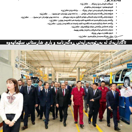
ئاگاداریه‌ك له‌ به‌ڕێوه‌به‌رایه‌تی ڕه‌گه‌زنامه‌ و باری شارستانی سلێمانیه‌وه‌