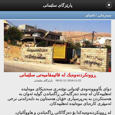
پارێزگای سلێمانی
سه‌ره‌كی / ئاسای
ڕوونكردنه‌وه‌یك له‌ قائیمقامیه‌تی سلێمانی
2016-11-22 08:01:11 پارێزگای سلێمانی
دوای بڵاوبوونه‌وه‌ی لێدوانی نوێنه‌ری سه‌ندیكای موه‌لیده‌
ئه‌هلییه‌كان له‌ چه‌ند ده‌زگایه‌كی ڕاگه‌یاندن گوایه‌ ئه‌وان به‌
هه‌ستكردن به‌ به‌رپرسیاری خۆیان هه‌ستاون به‌ دابه‌زاندنی نرخی
ئه‌مپێری كاره‌بای موه‌لیده‌ ئه‌هلییه‌كان.
له‌ ڕوونكردنه‌وه‌یه‌كدا بۆ ده‌زگاكانی ڕاگه‌یاندن و هاووڵاتیان،