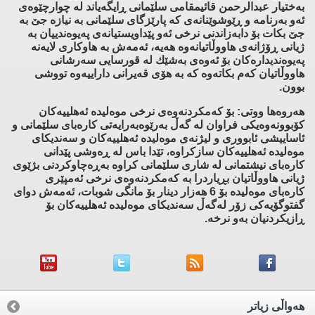
به‌ختیار عبدالرحمن قائیمقامی سلێمانی ڕایگه‌یاند له‌ چوارچێوه‌ی
ئه‌و به‌رنامه‌ و ڕێوشوێنانه‌ی كه‌ پارێزگای سلێمانی به‌ نیازه‌ جێ به‌
جێ بكات بۆ دابه‌زاندنی نرخی ئه‌و پێداویستیانه‌ی په‌یوه‌ندییان به‌
ژیانی ڕۆژانه‌ی هاووڵاتیانه‌وه‌ هه‌یه‌، ئه‌مه‌ش به‌ هاوكاری لایه‌نه‌
په‌یوه‌ندیداره‌كان بۆ ئه‌وه‌ی به‌شێك له‌ قورسایی سه‌رشانی
هاووڵاتیان كه‌م بكاته‌وه‌ كه‌ به‌ هۆی قه‌یرانی داراییه‌وه‌ تووشی
بوون.
هه‌روه‌ها ووتی: بۆ كه‌مكردنه‌وه‌ی نرخی موه‌لیده‌ ئه‌هلییه‌كان
كۆبوونه‌وه‌یكی فراوان له‌ گه‌ڵ به‌رێوه‌به‌رایه‌تی كاره‌بای سلێمانی و
ئاساییشی ئابووری و لیژنه‌ی موه‌لیده‌ ئه‌هلییه‌كان و سه‌ندیكای
موه‌لیده‌ ئه‌هلییه‌كان سازكراوه‌، تێدا باس له‌ ڕه‌وشی پێدانی
كاره‌بای نیشتمانی له‌ شاری سلێمانی كراوه‌ به‌ڕه‌چاوكردنی بژێوی
ژیانی هاووڵاتیان بڕیاردرا به‌ كه‌مكردنه‌وه‌ی نرخی ئه‌مپێری
كاره‌بای موه‌لیده‌ بۆ 6 هه‌زار دینار بۆ مانگی شوبات، ئه‌مه‌ش دوای
گفتوگۆیه‌كی زۆر له‌گه‌ڵ سه‌ندیكای موه‌لیده‌ ئه‌هلییه‌كان بۆ
ڕازیكردنیان به‌و نرخه‌.
هه‌واڵی زیاتر