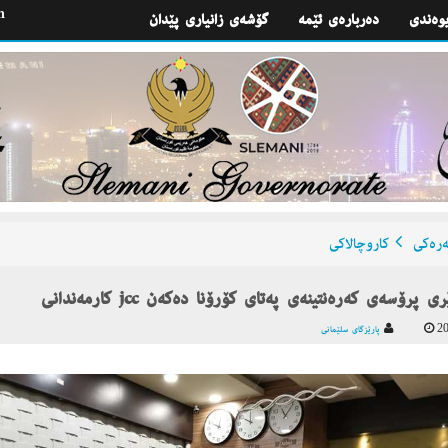
h
یوه‌ندی
گۆشه‌ی زانیاری پێدان
ره‌كی
كاروچالاكی
انی jcc چاودێری پرۆسه‌ی كه‌ره‌نتینه‌ی په‌تای كۆرۆنا ده‌كه‌ن
20
پارێزگای سلێمانی