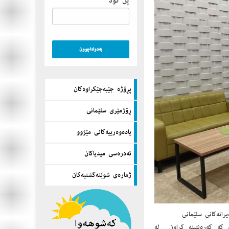
پن كۆد
پڕۆژه‌ جێبه‌جێكراوه‌كان
ڕۆژمێری سلێمانی
یاده‌وه‌رییه‌كانی مێژوو
ئه‌دره‌سی میدیاكان
ژماره‌ی شوێنه‌گشتیه‌كان
رانەکانی سلێمانی
 کە کەرەنتینە کراون له‌