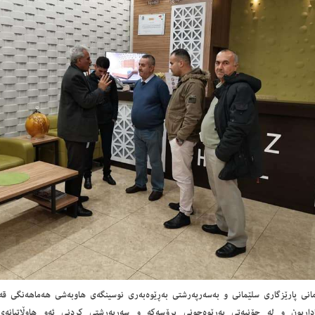
رمانی پارێزگاری سلێمانی و بەسەرپەرشتی بەڕێوەبەری نوسینگەی هاوبەشی هەماهەنگی قەی
اداربون و لە چۆنیەتی بەڕێوەچونی پڕۆسەکە و سەرپەرشتی کردنی ئەو هاوڵاتیانەی