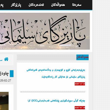
سه‌ره‌تا
هه‌واڵه‌كان
تەندەرەكان
پارێزگار
په‌
هه‌واڵه‌كان
سه‌
بەڕێوەبەرایەتی کۆچ و کۆچبەران و وەڵامدانەوەی قەیرانەکانی
كارمه‌ند
پارێزگای سلێمانی نۆ هەلێکی کار ڕادەگەیەنێت
20-02-27
2020-12-25
چه‌پكه‌ گوڵی سوپاسگوزاری پێشكه‌شی فه‌رمانبه‌رانی(JCC) كرا
2020-03-10