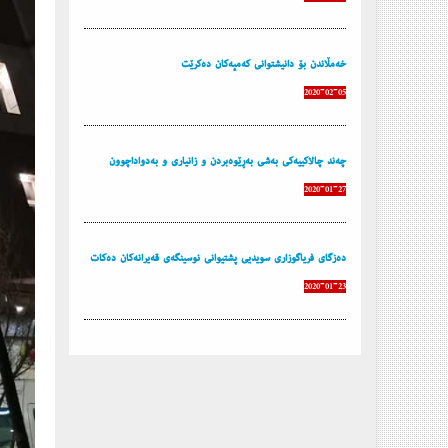
خەمڵاندن بۆ دانیشتوانى کەمپەکان دەکرێت
2020-02-05
چه‌ند چالاكییه‌كی به‌شی بەڕێوەبردن و زانیاری و بەدواداچوون
2020-01-27
ده‌زگای فریاگوزاری سویدیی پشتیوانی نوسینگه‌ی قه‌یرانه‌كان ده‌كات
2020-01-23