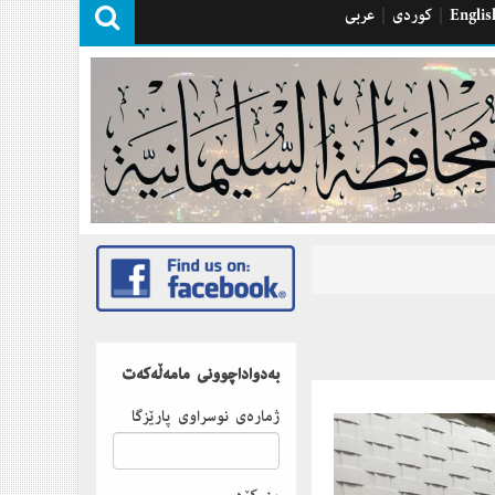
Englis
|
كوردی
|
عربی
بەدواداچوونى مامەڵەكەت
ژمارەى نوسراوى پارێزگا