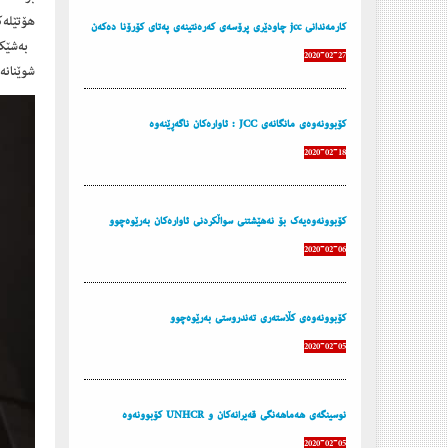
هۆتێله‌
كارمه‌ندانی jcc چاودێری پرۆسه‌ی كه‌ره‌نتینه‌ی په‌تای كۆرۆنا ده‌كه‌ن
2020-02-27
شوێنانه‌
كۆبوونه‌وه‌ی مانگانه‌ی JCC : ئاواره‌كان ناگه‌ڕێنه‌وه‌
2020-02-18
كۆبوونه‌وه‌یه‌ك بۆ نه‌هێشتنی سواڵكردنی ئاواره‌كان به‌رێوه‌چوو
2020-02-06
كۆبوونه‌وه‌ی كڵاسته‌ری ته‌ندروستی به‌رێوه‌چوو
2020-02-05
نوسینگەى هەماهەنگى قەیرانەکان و UNHCR کۆبوونەوە
2020-02-05