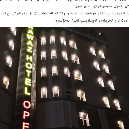
كان به‌هۆی بڵاوبوونه‌وه‌ی په‌تای كۆرۆنا ،
بەشێک لەکارمەندانی JCC خۆبەخشانە شەو و ڕۆژ لە ئامادەباشیدان بۆ سەرکەوتنی پڕ
 ده‌كه‌ن و له‌نزیكه‌وه‌ له‌پێداویستیه‌كانیان ده‌كۆڵنه‌وه‌.