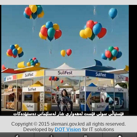
فێستیاڵی سولی فێست لەهەواری شار لەسلێمانی دەستپێدەكات
Copyright © 2015 slemani.gov.krd all rights reserved.
Developed by
DOT Vision
for IT solutions