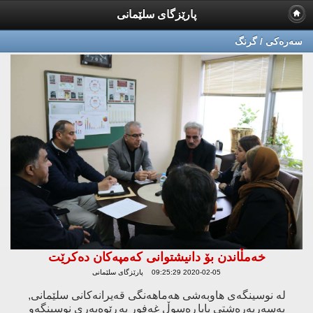
پارێزگای سلێمانی
سه‌ره‌كی / گرنگ
خەمڵاندن بۆ دانیشتوانى کەمپەکان دەکرێت
2020-02-05 09:25:29 پارێزگای سلێمانی
لە نوسینگەى هاوبەشى هەماهەنگى قەیرانەکانى سلێمانى,
بەسەرپەرەشتى باباڕەسوڵ غەفور بەڕێوەبەرى نوسینگەو