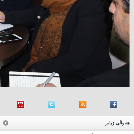
هه‌واڵی زیاتر