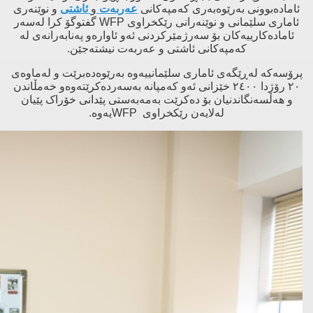
ئامادەبوونى بەرێوەبەرى کەمپەکانى
عەربەت
و
ئاشتى
و نوێنەرى
ئامارى سلێمانى و نوێنەرانى رێکخراوى
WFP
گفتوگۆ کرا لەسەر
ئامادەکارییەکان بۆ سەرژمێرکردنى ئەو ئاوارەو پەنابەرانەى لە
کەمپەکانى ئاشتى و عەربەت نیشتەجێن.
پرۆسەکە لەڕێگەى ئامارى سلێمانییەوە بەرێوەدەبرێت و لەماوەى
٢٠ رۆژدا ٢٤٠٠ خێزانى ئەو کەمپانە بەسەردەکرێتەوەو خەمڵاندن
و هەڵسەنگاندنیان بۆ دەکرێت بەمەبەستى پێدانى خۆراک پێیان
لەلایەن رێکخراوى
WFP
یەوە.