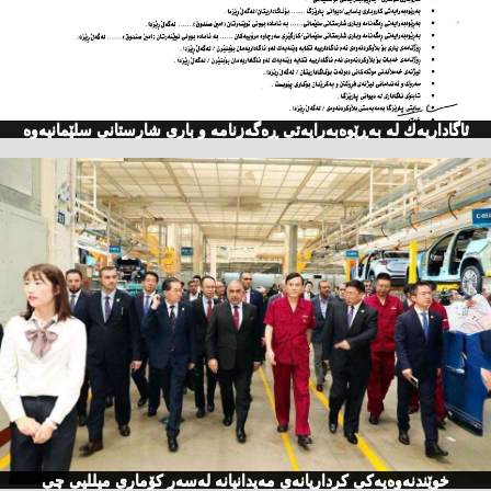
ئاگاداریه‌ك له‌ به‌ڕێوه‌به‌رایه‌تی ڕه‌گه‌زنامه‌ و باری شارستانی سلێمانیه‌وه‌
خوێندنەوەیەكی كرداریانەی مەیدانیانە لەسەر كۆماری میللیی چی