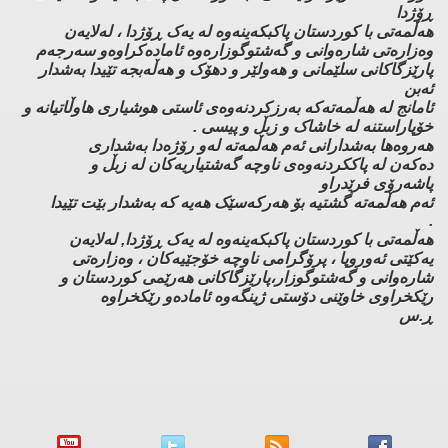
ڕۆژدا
هەڵمەتی با کوردستان پاکبکەینەوە لە یەک ڕۆژدا ، لەلایەن
وەزارەتی شارەوانی و گەشتوگوزارەوە ئامادەکراوەو سەرجەم
پارێزگاکانی سلێمانی و هەولێر و دهۆک و هەڵەبجە تێیدا بەشدار
ئەبن
ئامانج لە هەڵمەتەکە بەرزکردنەوەی ئاستی هوشیاری هاوڵاتیانە و
خۆپاراستنە لە خاشاک و زبڵ و پیسی .
هەروەها بەشدارانی ئەم هەڵمەتە لەو رۆژەدا بەشداری
دەکەن لە پاککردنەوەی ناوچە گەشتیاریەکان لە زبڵ و
پاشەرۆی فرێدراو
ئەم هەڵمەتە گشتیە بۆ هەرکەسێک هەیە کە بەشدار بێت تێیدا
.
هەڵمەتی با کوردستان پاکبکەینەوە لە یەک ڕۆژدا, لەلایەن
یەکێتی ئەوروپا ، پرۆگرامی ناوچە خۆجێیەکان ، وەزارەتی
شارەوانی و گەشتوگوزار،پارێزگاکانی هەرێمی کوردستان و
رێکخراوی خاوێنی دۆستی ژینگەوە ئامادەو رێکخراوە
ڕ.س