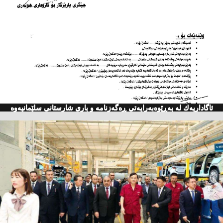
ئاگاداریه‌ك له‌ به‌ڕێوه‌به‌رایه‌تی ڕه‌گه‌زنامه‌ و باری شارستانی سلێمانیه‌وه‌