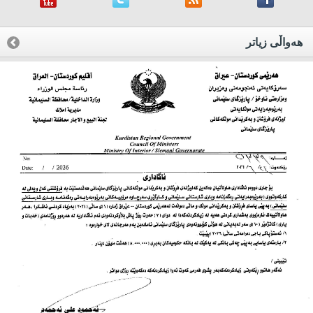
هه‌واڵی زیاتر