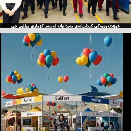
خوێندنەوەیەكی كرداریانەی مەیدانیانە لەسەر كۆماری میللیی چی