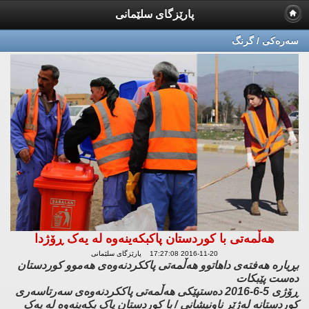
پارێزگای سلێمانی
سه‌ره‌كی / گرنگ
هەڵمەتی با کوردستان پاکبکەینەوە لە یەک ڕۆژدا
2016-11-20 17:27:08 پارێزگای سلێمانی
بڕیارە هەفتەی داهاتوو هەڵمەتی پاککردنەوەی هەموو کوردستان
دەست پێبکات
ڕۆژی 5-6-2016 دەستپێکی هەڵمەتی پاککردنەوەی سەرتاسەری
کوردستانە لەژێر ناونیشانی / با کوردستان پاک بکەینەوە لە یەک