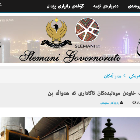
h
یوه‌ندی
گۆشه‌ی زانیاری پێدان
ره‌كی
هه‌واڵه‌كان
 خاوەن موەلیدەکان ئاگاداری ئە هەواڵە بن
20
پارێزگای سلێمانی