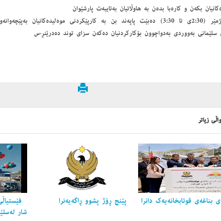
کانیان بکەن و كارەبا بدەن بە هاوڵاتیان بەتایبەت پارشێوان
وە كاتژمێر (2:30ی تا 3:30) دەبێت پاپەند بن بە کارپێکردنی موەلیدەکانیان بەپێ
 سلێمانی بەووردی بەدواچوون بۆكاركردنیان دەكەن سزای توند دەدرێنڕ.س
اڵی زیاتر
 بناغه‌ی قوتابخانه‌یه‌ك دانرا
پێنج ڕۆژ پشوو ڕاگه‌یه‌نرا
فێستیاڵی
شار لەسلێ