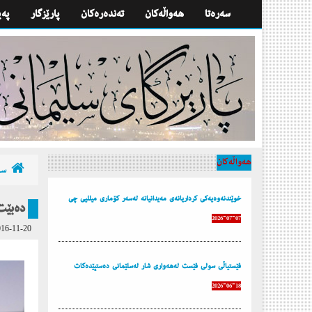
سه‌ره‌تا
هه‌واڵه‌كان
تەندەرەكان
پارێزگار
په‌
هه‌واڵه‌كان
سه‌
خوێندنەوەیەكی كرداریانەی مەیدانیانە لەسەر كۆماری میللیی چی
دەبێت
2026-07-07
16-11-20
فێستیاڵی سولی فێست لەهەواری شار لەسلێمانی دەستپێدەكات
2026-06-18