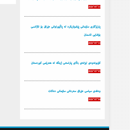
2026-05-11
پارێزگاری سلێمانی پێشوازیكرد له‌ پاڵێوراوانی عێراق بۆ ئاژانسی
بۆشایی ئاسمان
2026-05-11
كۆبونه‌وه‌ی لیژنه‌ی باڵای پاراستنی ژینگه‌ له‌ هه‌رێمی كوردستان
2026-05-05
وه‌فدی سیاسی عێراق سه‌ردانی سلێمانی ده‌كات
2026-05-04