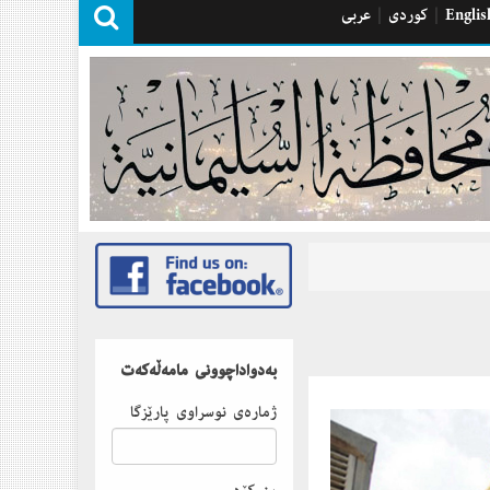
Englis
|
كوردی
|
عربی
بەدواداچوونى مامەڵەكەت
ژمارەى نوسراوى پارێزگا