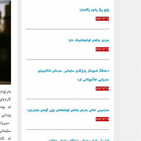
پێنج ڕۆژ پشوو ڕاگه‌یه‌نرا
2026-05-25
به‌ردی بناغه‌ی قوتابخانه‌یه‌ك دانرا
2026-05-19
د.هەڤاڵ ئەبوبەکر پارێزگاری سلێمانی، سەردانی ئەکادیمیای
سەربازیی قەڵاچوالانی کرد
2026-05-19
بەڕێوەب
کارەبای
لە چەن
مه‌راسیمی دانانی به‌ردی بناغه‌ی قوتابخانه‌ی نوێی گوندی هه‌زارمێرد
پێدانی 
2026-05-18
سیروان 
سلێمانی
كونسوڵی ئێران سه‌ردانی پارێزگای سلێمانی ده‌كات