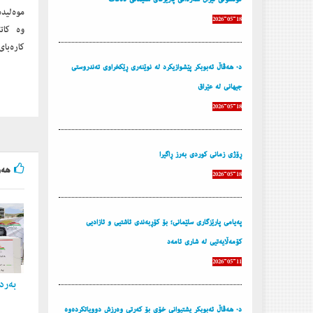
موەلیدە
2026-05-18
کارەبای
د. هه‌ڤاڵ ئه‌بوبكر پێشوازیكرد له‌ نوێنه‌ری ڕێكخراوی ته‌ندروستی
جیهانی له‌ عێراق
2026-05-18
ڕۆژی زمانی كوردی به‌رز ڕاگیرا
هه‌و
2026-05-18
پەیامی پارێزگاری سلێمانی؛ بۆ کۆڕبەندی ئاشتیی و ئازادیی
کۆمەڵایەتیی لە شاری ئامەد
2026-05-11
به‌ردی
د. هه‌ڤاڵ ئه‌بوبكر پشتیوانی خۆی بۆ كه‌رتی وه‌رزش دووپاتكرده‌وه‌