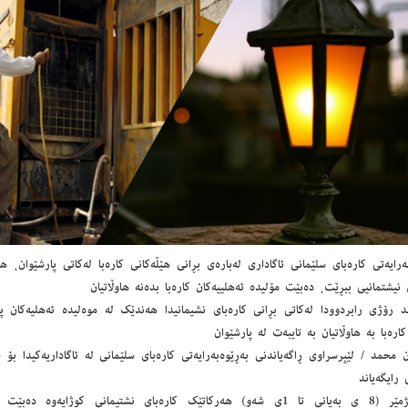
ەرایەتی کارەبای سلێمانی ئاگاداری لەبارەی بڕانی ھێڵەکانی کارەبا لەکاتی پارشێوان،
 نیشتمانیی ببڕێت، دەبێت مۆلیدە ئەھلییەکان کارەبا بدەنە ھاوڵاتیان
د رۆژی رابردوودا لەكاتی بڕانی كارەبای نشیمانیدا هەندێك لە موەلیدە ئەهلیەکان پ
كارەبا بە هاوڵاتیان بە تایبەت لە پارشێوان
محمد / لێپرسراوی ڕاگەیاندنی بەڕێوەبەرایەتی کارەبای سلێمانی لە ئاگاداریەکیدا بۆ 
 رایگەیاند
لە كاتژمێر (8 ی بەیانی تا 1ی شەو) هەركاتێك كارەبای نشتیمانی كوژایەو