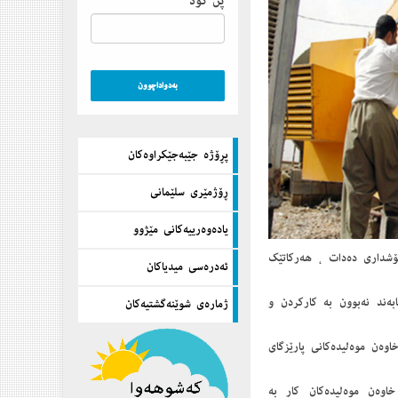
پن كۆد
پڕۆژه‌ جێبه‌جێكراوه‌كان
ڕۆژمێری سلێمانی
یاده‌وه‌رییه‌كانی مێژوو
 ھۆشداری دەدات ، ھەرکاتێک
ئه‌دره‌سی میدیاكان
ابەند نەبوون بە كاركردن و
ژماره‌ی شوێنه‌گشتیه‌كان
خاوەن موەلیدەکانی پارێزگای
ە دەبێت خاوەن موەلیدەکان کار بە