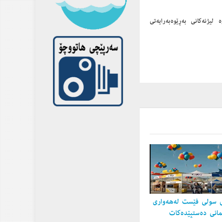
چەوانەوە لیژنەكانی بەڕێوەبەرایەتی
 سولی فێست لەهەواری
مانی دەستپێدەكات