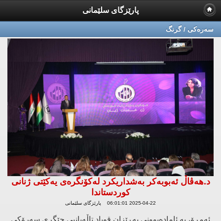
پارێزگای سلێمانی
سه‌ره‌كی / گرنگ
د.هەڤاڵ ئەبوبەکر بەشداریکرد لەکۆنگرەی یەکێتی ژنانی
کوردستاندا
2025-04-22 06:01:01 پارێزگای سلێمانی
ئەمڕۆ، بە ئامادەبوونی بەڕێزان قوباد تاڵەبانیی جێگری سەرۆکی