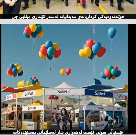
خوێندنەوەیەكی كرداریانەی مەیدانیانە لەسەر كۆماری میللیی چی
فێستیاڵی سولی فێست لەهەواری شار لەسلێمانی دەستپێدەكات