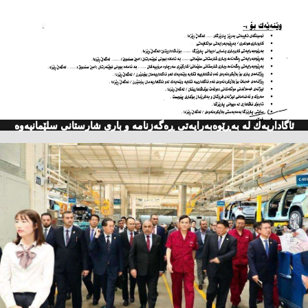
ئاگاداریه‌ك له‌ به‌ڕێوه‌به‌رایه‌تی ڕه‌گه‌زنامه‌ و باری شارستانی سلێمانیه‌وه‌