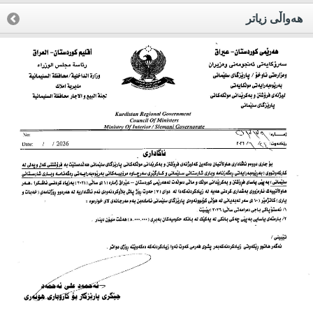
هه‌واڵی زیاتر