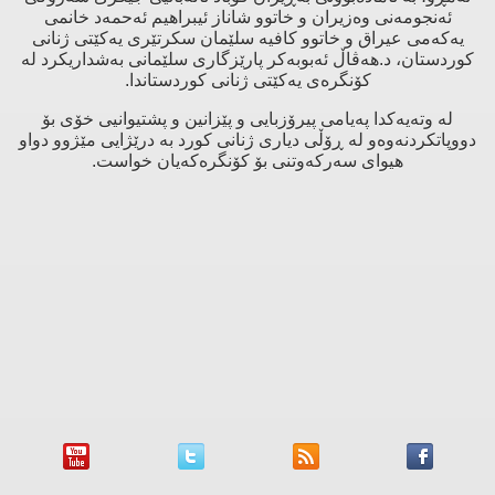
ئەنجومەنی وەزیران و خاتوو شاناز ئیبراهیم ئەحمەد خانمی
یەکەمی عیراق و خاتوو کافیە سلێمان سکرتێری یەکێتی ژنانی
کوردستان، د.هەڤاڵ ئەبوبەکر پارێزگاری سلێمانی بەشداریکرد لە
کۆنگرەی یەکێتی ژنانی کوردستاندا.
لە وتەیەکدا پەیامی پیرۆزبایی و پێزانین و پشتیوانیی خۆی بۆ
دووپاتکردنەوەو لە ڕۆڵی دیاری ژنانی کورد بە درێژایی مێژوو دواو
هیوای سەرکەوتنی بۆ کۆنگرەکەیان خواست.