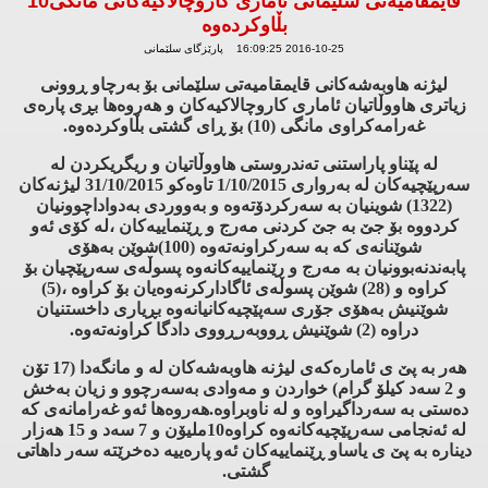
قایمقامیه‌تی سلێمانی ئاماری كاروچالاكیه‌كانی مانگی10
بڵاوكرده‌وه‌
2016-10-25 16:09:25 پارێزگای سلێمانی
لیژنه‌ هاوبه‌شه‌كانی قایمقامیه‌تی سلێمانی بۆ به‌رچاو ڕوونی
زیاتری هاووڵاتیان ئاماری كاروچالاكیه‌كان و هه‌روه‌ها بڕی پاره‌ی
غه‌رامه‌كراوی مانگی (10) بۆ ڕای گشتی بڵاوكرده‌وه‌.
له‌ پێناو پاراستنی ته‌ندروستی هاووڵاتیان و ریگریكردن له‌
سه‌رپێچیه‌كان له‌ به‌رواری 1/10/2015 تاوه‌كو 31/10/2015 لیژنه‌كان
(1322) شوینیان به‌ سه‌ركردۆته‌وه‌ و به‌ووردی به‌دواداچوونیان
كردووه‌ بۆ جێ به‌ جێ كردنی مه‌رج و ڕێنماییه‌كان ،له‌ كۆی ئه‌و
شوێنانه‌ی كه‌ به‌ سه‌ركراونه‌ته‌وه‌ (100)شوێن به‌هۆی
پابه‌ندنه‌بوونیان به‌ مه‌رج و رێنماییه‌كانه‌وه‌ پسوڵه‌ی سه‌رپێچیان بۆ
كراوه‌ و (28) شوێن پسوڵه‌ی ئاگاداركرنه‌وه‌یان بۆ كراوه‌ ،(5)
شوێنیش به‌هۆی جۆری سه‌پێچیه‌كانیانه‌وه‌ بڕیاری داخستنیان
دراوه‌ (2) شوێنیش ڕووبه‌رڕووی دادگا كراونه‌ته‌وه‌.
هه‌ر به‌ پێ ی ئاماره‌كه‌ی لیژنه‌ هاوبه‌شه‌كان له‌ و مانگه‌دا (17 تۆن
و 2 سه‌د كیلۆ گرام) خواردن و مه‌وادی به‌سه‌رچوو و زیان به‌خش
ده‌ستی به‌ سه‌رداگیراوه‌ و له‌ ناوبراوه‌.هه‌روه‌ها ئه‌و غه‌رامانه‌ی كه‌
له‌ ئه‌نجامی سه‌رپێچیه‌كانه‌وه‌ كراوه‌10ملیۆن و 7 سه‌د و 15 هه‌زار
دیناره‌ به‌ پێ ی یاساو ڕێنماییه‌كان ئه‌و پاره‌ییه‌ ده‌خرێته‌ سه‌ر داهاتی
گشتی.