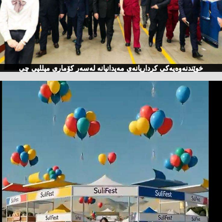
خوێندنەوەیەكی كرداریانەی مەیدانیانە لەسەر كۆماری میللیی چی