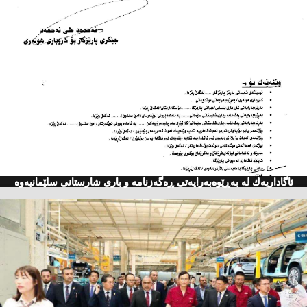
ئاگاداریه‌ك له‌ به‌ڕێوه‌به‌رایه‌تی ڕه‌گه‌زنامه‌ و باری شارستانی سلێمانیه‌وه‌