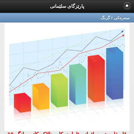
پارێزگای سلێمانی
سه‌ره‌كی / گرنگ