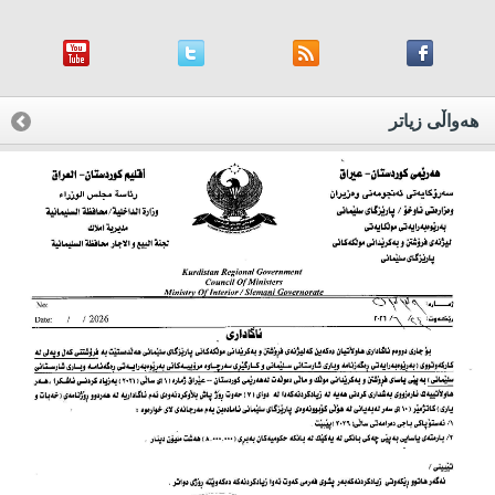
هه‌واڵی زیاتر