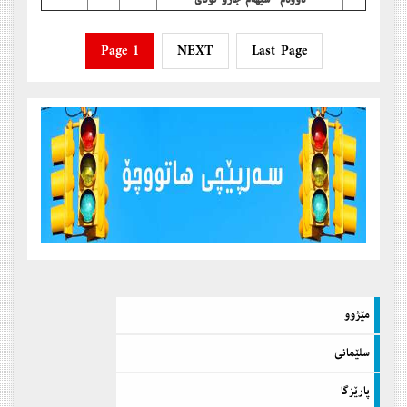
دووه‌م -سێهه‌م جارو كۆتای
Page 1
NEXT
Last Page
مێژوو
سلێمانی
پارێزگا