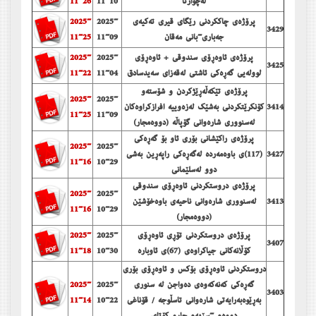
لەچوارتا
11-10
11-26
پرۆژەی چاككردنی رێگای قیری تەكیەی
2025-
2025-
3429
جەباری-بانی مەقان
11-09
11-25
پرۆژەی ئاوەڕۆی سندوقی + ئاوەڕۆی
2025-
2025-
3425
لوولەیی گەڕەكی ئاشتی لەقەزای سەیدسادق
11-04
11-22
پرۆژەی تێكەڵەڕێژكردن و شۆستەو
2025-
2025-
3414
كۆنكرێتكردنی بەشێك لەزەوییە افرازكراوەكان
11-25
11-09
لەسنووری شارەوانی گۆپاڵە (دووەمجار)
پرۆژەی راكێشانی بۆری ئاو بۆ گەڕەكی
2025-
2025-
3427
(117)ی باوەمەردە لەگەڕەكی راپەڕین بەشی
11-16
10-29
دوو لەسلێمانی
پرۆژەی دروستكردنی ئاوەڕۆی سندوقی
2025-
2025-
3413
لەسنووری شارەوانی ناحیەی باوەخۆشێن
11-16
10-29
(دووەمجار)
پرۆژەی دروستكردنی تۆڕی ئاوەڕۆی
2025-
2025-
3407
كۆڵانەكانی جیاكراوەی (67)ی ئاوبارە
10-30
11-18
دروستكردنی ئاوه‌ڕۆی بۆكس و ئاوه‌ڕۆی بۆری
گه‌ڕه‌كی كه‌نه‌كه‌وه‌ی ده‌واجن له‌ سنوری
2025-
2025-
3403
به‌ڕێوه‌به‌رایه‌تی شاره‌وانی تاسڵوجه‌ / قۆناغی
10-22
11-14