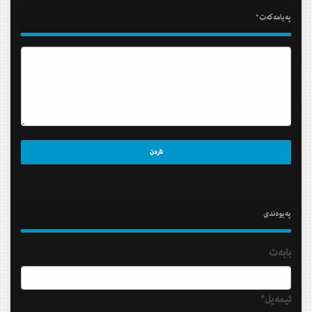
په‌یامه‌كه‌ت*
په‌یوه‌ندی
بابه‌ت
ئیمه‌یل*