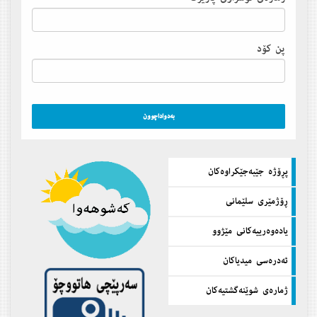
پن كۆد
پڕۆژه‌ جێبه‌جێكراوه‌كان
ڕۆژمێری سلێمانی
یاده‌وه‌رییه‌كانی مێژوو
ئه‌دره‌سی میدیاكان
ژماره‌ی شوێنه‌گشتیه‌كان