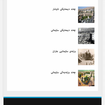
چەند دیمەنێكی ناوشار
چەند دیمەنێكی سلێمانی
وێنەی سلێمانیی جاران
چەند وێنەیەكی سلێمانی