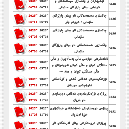
ئێشپێكردن و چاكسازی سیسته‌مه‌كان و
2026-
2026-
3440
كاره‌بایی بینای پارێزگای سلێمانی
06-11
06-28
چاكسازی مه‌سعه‌ده‌كانی ناو بینای پارێزگای
2026-
2026-
3436
سلێمانی / دووه‌م جار
05-19
06-11
چاكسازی مه‌سعه‌ده‌كانی ناو بینای پارێزگای
2026-
2026-
3436
سلێمانی
04-08
04-26
چاكسازیی مەسعەدەكانی ناو بینای پارێزگای
2026-
2026-
3436
سلێمانی
04-08
04-26
ئاماده‌كردنی خواردنی ماڵی به‌ساڵاچوان و ماڵی
2026-
2026-
3435
منداڵانی كچان و ماڵی كچانی نه‌وجه‌وانان و
03-29
03-03
ماڵی منداڵانی كوڕان و هتد ....
نۆژه‌نكردنه‌وه‌ی شه‌قامی گشتی و كۆڵانه‌كانی
2025-
2025-
3426
شارۆچكه‌ی سورداش
12-08
12-21
پرۆژەی نۆژەنکردنەوەی شەقامی دووسایدی
2025-
2025-
3432
ناو بازیان
11-26
12-09
پرۆژەی دروستكردنی نەخۆشخانەی فریاگوزاری
2025-
2025-
3431
خێرا لەبازیان
11-10
11-26
پرۆژەی دروستكردنی بینای فەرمانگەی ئاو
2025-
2025-
3430