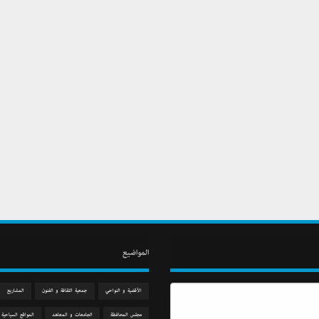
المواضيع
الآقضية و النواحي
جمعیة الثقافة و الفنون
المشاريع
مجلس المحافظة
الجامعات و المعاهد
المواقع السياحية