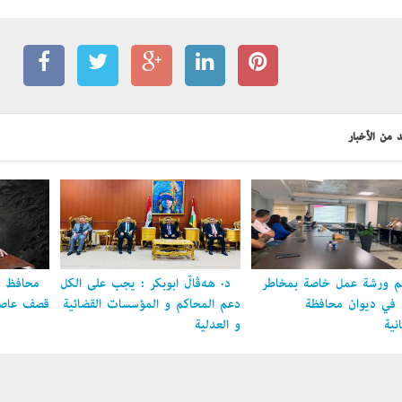
 من الأخبار
 ورشة عمل خاصة بمخاطر
د. هەڤاڵ أبوبكر : يجب على الكل
محافظ ال
ل في ديوان محافظة
دعم المحاكم و المؤسسات القضائية
قصف عاصمة
نية
و العدلية