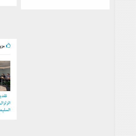
مزيد
تقديم
الزلزا
السليما