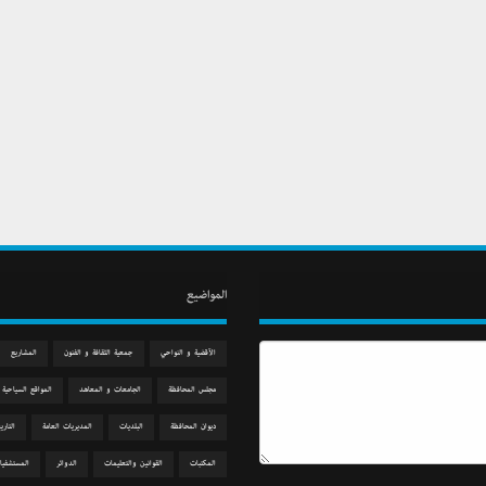
المواضيع
الآقضية و النواحي
جمعیة الثقافة و الفنون
المشاريع
مجلس المحافظة
الجامعات و المعاهد
المواقع السياحية
دیوان المحافظة
البلديات
المديريات العامة
التاري
المكتبات
القوانين والتعليمات
الدوائر
المستشفيا