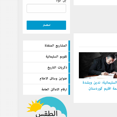
بن كود
المشاريع المنفذة
تقويم السليمانية
ذكريات التاريخ
عنواين وسائل الاعلام
سليمانية: ندين وبشدة
 إقليم كوردستان
ارقام الاماكن العامة