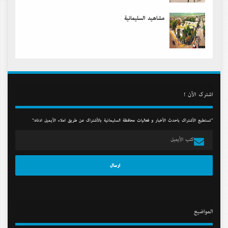
مشاهید السلیمانیة
أشترك الأن !
"تستطيع الأشتراك بأحدث الأخبار و فعاليات محافظة السليمانية بالأشتراك عن طريق أملاء الأيميل أدناه:"
المواضيع