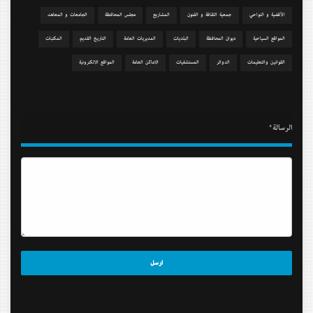
الآقضية و النواحي
جمعیة الثقافة و الفنون
المشاريع
مجلس المحافظة
الجامعات و المعاهد
المواقع السياحية
دیوان المحافظة
البلديات
المديريات العامة
التاريخ القديم
المكتبات
القوانين والتعليمات
الدوائر
المستشفيات
الاماكن العامة
المواقع الالكترونية
الرسالة*