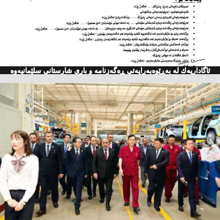
ئاگاداریه‌ك له‌ به‌ڕێوه‌به‌رایه‌تی ڕه‌گه‌زنامه‌ و باری شارستانی سلێمانیه‌وه‌