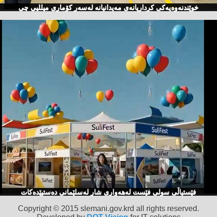
خوێندنەوەیەكی كرداریانەی مەیدانیانە لەسەر كۆماری میللیی چی
فێستیاڵی سولی فێست لەهەواری شار لەسلێمانی دەستپێدەكات
Copyright © 2015 slemani.gov.krd all rights reserved.