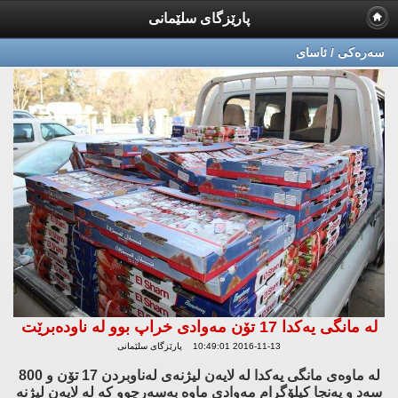
پارێزگای سلێمانی
سه‌ره‌كی / ئاسای
له‌ مانگی یه‌كدا 17 تۆن مه‌وادی خراپ بوو له‌ ناوده‌برێت
2016-11-13 10:49:01 پارێزگای سلێمانی
له‌ ماوه‌ی مانگی یه‌كدا له‌ لایه‌ن لیژنه‌ی له‌ناوبردن 17 تۆن و 800
سه‌د و په‌نجا كیلۆگرام مه‌وادی ماوه‌ به‌سه‌رچوو كه‌ له‌ لایه‌ن لیژنه‌