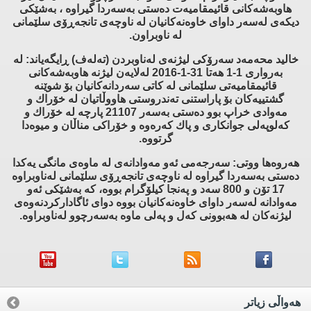
هاوبه‌شه‌كانی قائیمقامیه‌ت ده‌ستی به‌سه‌ردا گیراوه‌ ، به‌شێكی
دیكه‌ی له‌سه‌ر داوای خاوه‌نه‌كانیان له‌ ناوچه‌ی تانجه‌ڕۆی سلێمانی
له‌ ناوبراون.
خالید محه‌مه‌د سه‌رۆكی لیژنه‌ی له‌ناوبردن (ته‌له‌ف) ڕایگه‌یاند: له‌
به‌رواری 1-1 هه‌تا 31-1-2016 له‌لایه‌ن لیژنه‌ هاوبه‌شه‌كانی
قائیمقامیه‌تی سلێمانی له‌ كاتی سه‌ردانه‌كانیان بۆ شوێنه‌
گشتییه‌كان بۆ پاراستنی ته‌ندروستی هاووڵاتیان له‌ خۆراك و
مه‌وادی خراپ بوو ده‌ستی به‌سه‌ر 21107 پارچه‌ له‌ خۆراك و
كه‌لوپه‌لی جوانكاری و پاك كه‌ره‌وه‌ و خۆراكی مناڵان و میوه‌دا
گرتووه‌.
هه‌روه‌ها ووتی: سه‌رجه‌می ئه‌و مه‌وادانه‌ی له‌ ماوه‌ی مانگی یه‌كدا
ده‌ستی به‌سه‌ردا گیراوه‌ له‌ ناوچه‌ی تانجه‌ڕۆی سلێمانی له‌ناوبراوه‌
17 تۆن و 800 سه‌د و په‌نجا كیلۆگرام بووه‌، كه‌ به‌شێكی ئه‌و
مه‌وادانه‌ له‌سه‌ر داوای خاوه‌نه‌كانیان بووه‌ دوای ئاگاداركردنه‌وه‌ی
لیژنه‌كان له‌ هه‌بوونی كه‌ل و په‌لی ماوه‌ به‌سه‌رچوو له‌ناوبراوه‌.
هه‌واڵی زیاتر