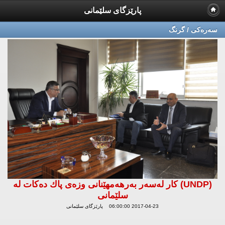
پارێزگای سلێمانی
سه‌ره‌كی / گرنگ
(UNDP) كار لەسەر بەرهەمهێنانی وزەی پاك دەكات لە
سلێمانی
2017-04-23 06:00:00 پارێزگای سلێمانی