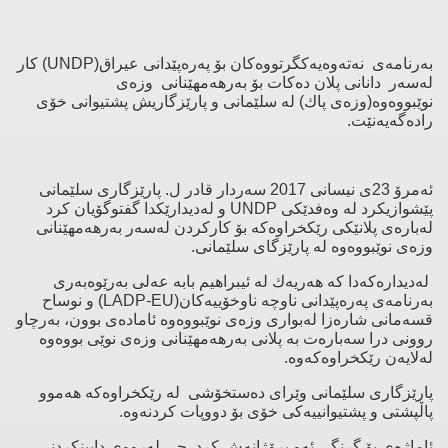
بەرنامەی نەتەوەیەكگرتووەكان بۆ پەرەپێدانی عیراق(UNDP) كار
لەسەر دانانی پلان دەكات بۆ بەرهەمهێنانی وزەی
نوێبووەوە(وزەی پاك) لە سلێمانی و پارێزگاریش پشتیوانی خۆی
رادەگەیەنێت.
ئەمرۆ 23ی نیسانی 2017 سەردار قادر ل. پارێزگاری سلێمانی
پێشوازیكرد لە وەفدێكی UNDP و لەدیدارێكدا گفتوگۆیان كرد
لەبارەی پلانێكی رێكخراوەكە بۆ كاركردن لەسەر بەرهەمهێنانی
وزەی نوێبووەوە لە پارێزگای سلێمانی.
لەدیدارەكەدا كە هەریەك لە ئیبراهیم بابە عەلی بەرێوەبەری
بەرنامەی پەرەپێدانی ناوچە ناوخۆییەكان(LADP-EU) و نوساح
قسەمانی شارەزا لەبواری وزەی نوێبووەوە ئامادەی بوون، بەرچاو
روونی درا سەبارەت بە پلانی بەرهەمهێنانی وزەی نوێی بووەوە
لەلایەن رێكخراوەكەوە.
پارێزگاری سلێمانی وێرای دەستخۆشی لە رێكخراوەكە هەموو
پاڵپشتی و پشتیوانییەكی خۆی بۆ دووپات كردنەوە.
ئاماژەی بۆ گرنگی ئەو پرۆژانەش كرد چی لەرووی دابینكردنی