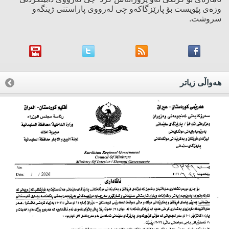
وزەی پێویست بۆ پارێزگاكەو چی لەرووی پاراستنی ژینگەو
سروشت.
هه‌واڵی زیاتر