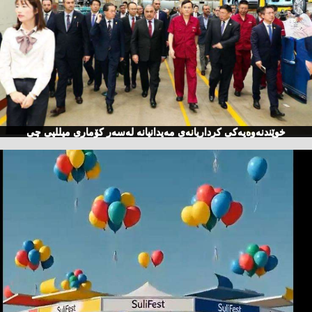
خوێندنەوەیەكی كرداریانەی مەیدانیانە لەسەر كۆماری میللیی چی