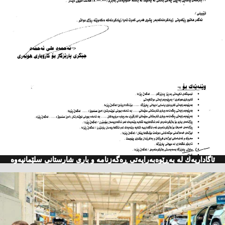
ئاگاداریه‌ك له‌ به‌ڕێوه‌به‌رایه‌تی ڕه‌گه‌زنامه‌ و باری شارستانی سلێمانیه‌وه‌