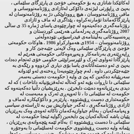
لەکاتێکدا شانازی یە بۆ حکومەتی خۆجێ ی پارێزگای سلێمانی ،
بەپێ ی ڕاپۆرتی لیژنەی داکۆکی لەئازادی ڕۆژنامەنووسانی و
مافی ڕۆژنامەنووسان ، هیچ ڕووداوێکی دژ بە رۆژنامەنوسان لە
پارێزگاکەماندا تۆمارنەکراوە ، پێداگری لە ماف و ئازادی
رۆژنامەگەری دەکەینەوە لە چوارچێوەی یاسای ژمارە 35 ی ساڵی
2007 ڕۆژنامەگەری پەرلەمانی هەرێمی کوردستان و
پرەنسیبەکانی بەڵیننامەی فیدراسیۆنی نێودەوڵەتی
ڕۆژنامەنووسان – 1954ی هەموارکراو 1986 . هاوکات حکومەتی
خۆجێ ی پارێزگای سلێمانی وەک لایەنی جێبەجێ کار و
ڕاپەڕێنەری بەرنامەکار و پەیڕەوەکانی حکومەتی هەرێم لە
پارێزگادا تەواوی ئەرک و لێپرسراوێتی حکومی خۆی ئەنجام دەدات
بەپێ ی ئەو دەستەڵاتانەی یاسا بۆی دیاری کردووە و رێگەی بە
جێبەجێکردنی داوە . لەم چوارچێوەیەدا ڕەخنەی ئەو لێدوانە
سەرپێیانە دەکەین کە پێ ی وایە ( حکومەت دەستی بەسەر
سلێمانی دا ناڕوات بۆیە ئەو کەناڵە تەلەفزیۆنیانە داناخات ) کە لە
دیدی بەڕێزیانەوە دەبێت دابخرێن . بەڕێزیشیان دڵنیا دەکەینەوە کە
حکومەت لە سلێمانی دا ، تا ئەوپەڕی ئەرک و مەبەست لە
حکومەتداری دەست ڕۆیشتووە . پارێزەر و داکۆکیکارە لەماف و
ئازادی ڕۆژنامەگەری ، ئەگەر جیاوازیش بین بە ئاڕاستەی سیاسی
و پەیامەکەیان ، بەڵام جیاوازیەکەمان ناکاتە ئەوەی وەک بەڕێزیان
پێیان باشە کەناڵەکەیان پێ دابخەین (گوایە ئینجا حکومەت لە
سلێمانی دا دەست ڕۆیشتووە !) بەڵام ئێمە پێچەوانەی بەڕێزیان ،
پێمانە وایە دەست ڕۆیشتووی حکومەت لەسلێمانی دا بەوجۆرە
سەلمێنراوە کە هەموو جۆرە میدیایەکی حیزبی و سیاسی و ئەهلی