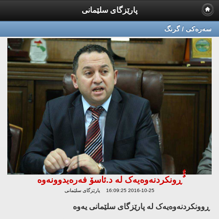
پارێزگای سلێمانی
سه‌ره‌كی / گرنگ
ٌٌٌڕونکردنەوەیەک لە د.ئاسۆ فەرەیدوونەوە
2016-10-25 16:09:25 پارێزگای سلێمانی
ڕوونکردنەوەیەک لە پارێزگای سلێمانی یەوە