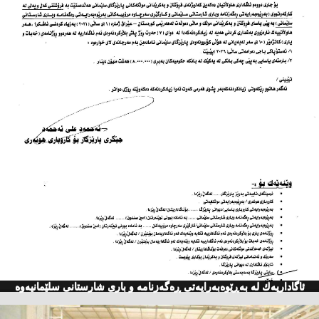
ئاگاداریه‌ك له‌ به‌ڕێوه‌به‌رایه‌تی ڕه‌گه‌زنامه‌ و باری شارستانی سلێمانیه‌وه‌