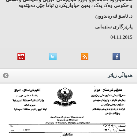
و حکومی وەک یەک ، بەبێ جیاوازیکردن تیادا جێی دەبێتەوە
د. ئاسۆ فەرەیدوون
پارێزگاری سلێمانی
04.11.2015
هه‌واڵی زیاتر