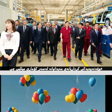
خوێندنەوەیەكی كرداریانەی مەیدانیانە لەسەر كۆماری میللیی چی