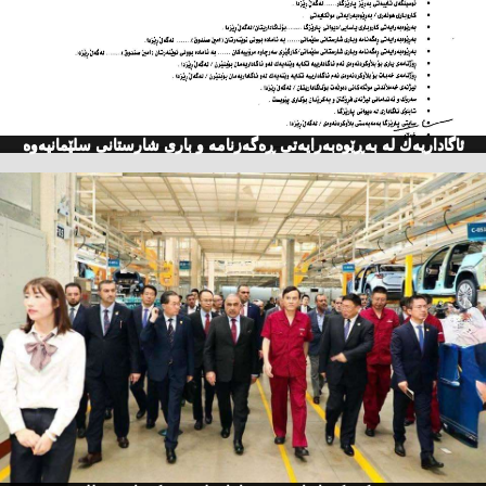
ئاگاداریه‌ك له‌ به‌ڕێوه‌به‌رایه‌تی ڕه‌گه‌زنامه‌ و باری شارستانی سلێمانیه‌وه‌