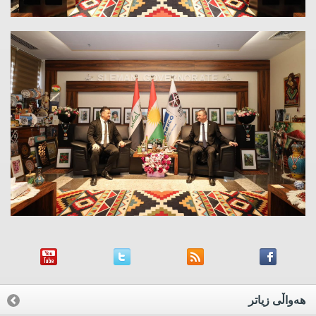
هه‌واڵی زیاتر