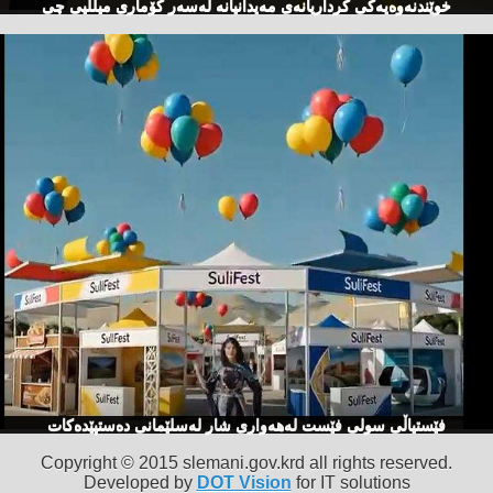
خوێندنەوەیەكی كرداریانەی مەیدانیانە لەسەر كۆماری میللیی چی
فێستیاڵی سولی فێست لەهەواری شار لەسلێمانی دەستپێدەكات
Copyright © 2015 slemani.gov.krd all rights reserved.
Developed by
DOT Vision
for IT solutions