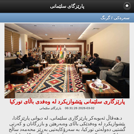
پارێزگای سلێمانی
سه‌ره‌كی / گرنگ
پارێزگاری سلێمانی پێشوازیكرد له‌ وه‌فدی باڵای توركیا
2026-03-02 06:31:26 پارێزگای سلێمانی
د.هەڤاڵ ئەبوبەکر پارێزگاری سلێمانی، لە دیوانی پارێزگادا،
پێشوازیکرد لە وەفدێکی باڵای وەبەرهێن و بازرگانان و کەرتی
گشتیی دەوڵەتی تورکیا، بە سەرۆکایەتیی بەڕێز محەمەد ساڵح