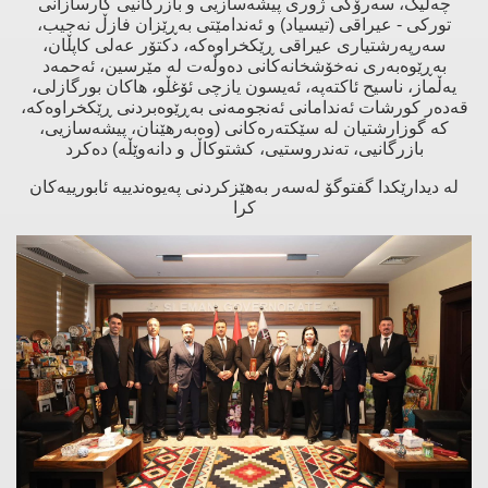
چەلیک، سەرۆکی ژوری پیشەسازیی و بازرگانیی کارسازانی
تورکی - عیراقی (تیسیاد) و ئەندامێتی بەڕێزان ⁠فازڵ نەجیب،
سەرپەرشتیاری عیراقی ڕێکخراوەکە، ⁠دکتۆر عەلی کاپڵان،
بەڕێوەبەری نەخۆشخانەکانی دەوڵەت لە مێرسین، ⁠ئەحمەد
یەڵماز، ⁠ناسیح ئاکتەپە، ⁠ئەیسون یازچی ئۆغڵو، ⁠ھاکان بورگازلی،
⁠قەدەر کورشات ئەندامانی ئەنجومەنی بەڕێوەبردنی ڕێکخراوەکە،
کە گوزارشتیان لە سێکتەرەکانی (وەبەرهێنان، پیشەسازیی،
بازرگانیی، تەندروستیی، کشتوکاڵ و دانەوێڵە) دەکرد
لە دیدارێکدا گفتوگۆ لەسەر بەهێزکردنی پەیوەندییە ئابورییەکان
کرا