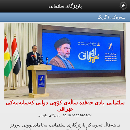
پارێزگای سلێمانی
سه‌ره‌كی / گرنگ
سلێمانی. یادی حه‌ڤده‌ ساڵه‌ی كۆچی دوایی كه‌سایه‌تیه‌كی
عێراقی
2026-02-24 06:16:40 پارێزگای سلێمانی
د. هەڤاڵ ئەبوبەکر پارێزگاری سلێمانی، بەئامادەبوونی بەڕێز