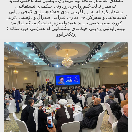
مەهدی عەممار ئەلحەکیم نوێنەری تایبەتیی سەماحەتی سەید
عەممار ئەلحەکیم ڕابەری ڕەوتی حیکمەی نیشتمانیی،
بەشداریکرد لە بەرزڕاگرتنی یادی حەڤدەساڵەی کۆچی دوایی
کەسایەتیی و سەرکردەی دیاری عیراقی فیدراڵ و دۆستی دێرینی
کورد، سەماحەتی سەید عەبدولعەزیز ئەلحەکیم، کە لەلایەن
نوێنەرایەتیی ڕەوتی حیکمەی نیشتمانیی لە هەرێمی کوردستاندا؛
ڕێکخرابوو