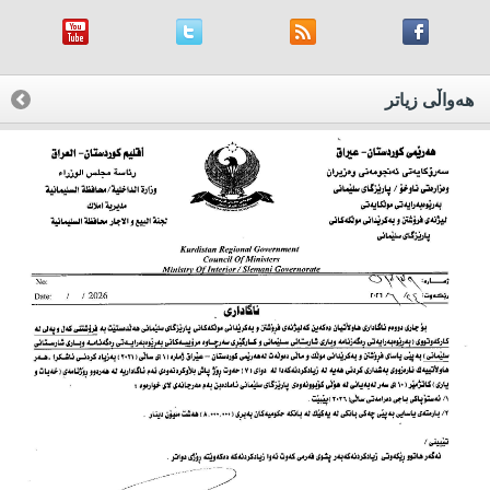
هه‌واڵی زیاتر