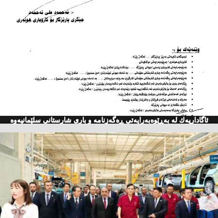
ئاگاداریه‌ك له‌ به‌ڕێوه‌به‌رایه‌تی ڕه‌گه‌زنامه‌ و باری شارستانی سلێمانیه‌وه‌