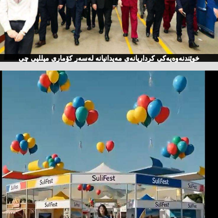
خوێندنەوەیەكی كرداریانەی مەیدانیانە لەسەر كۆماری میللیی چی