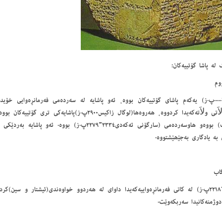
له‌ پاشا گۆتییه‌كان:
ووم
٣١٤-.....پ.ز) یەکەم پاشای گۆتییەکان بووە، ئەو پاشایە لە سەردەمی فەرمانڕەوایی خۆی
خۆرھەلاَتی ولاَتەکەیدا کردووە، ھەروەھا(لوگال زاکیس٢٩٠٠پ.ز)پاشا
لاسیراب) بووەو ھاوسەردەمی (سارگۆنی ئەکەدی٢٣٣٤-٢٢٧٩پ.ز) ب
بە یادگاری بەجێھێشتووە.
اب
(٢٢٢٣-٢٢١٨پ.ز) لە کاتی فەرمانڕەواییەکەیدا داوای لە ھەردوو خواوەندی(ئیشتار و سین)ک
وژمنەکانیدا سەربکەوێت.