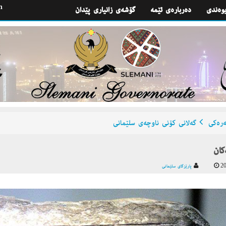
h
یوه‌ندی
گۆشه‌ی زانیاری پێدان
ره‌كی
گه‌لانی كۆنی ناوچه‌ی سلێمانی
‌كان
20
پارێزگای سلێمانی