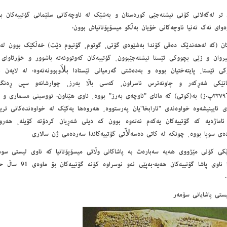
 تر له‌گه‌لانی كۆنی نیشته‌جێی كوردستان و به‌شێك له‌ ناوچه‌كانی سلێمانی گۆتییه‌كان بو
ره‌وای نه‌ك ته‌نیا ناوچه‌كانی خۆیان به‌ڵكو میسۆپۆتانیاش بوون.
ان (كه‌ له‌هه‌ندێك ده‌قی كۆندا به‌شێوه‌ی گۆتی، گوتوم، گۆتیوم دێت) خەڵکێک بوون لە
وان و زێی بچووکی ئێستا نیشتەجێبوون، گۆتییەکان کەوتوونەتە باشوور و خۆرئاوای لۆ
ی ئێستا، پایتەختیان بووە و بەدەشتی گەرمیانی ئێستادا بلاَوبوونەتەوە. لە لایەن ن
انێکی شەڕکەر و چاونەترس ناسراون، کەسی باڵا بەرز، چوارشانەو سپی ڕەنگ
(٢٣٣٤-٢٢٧٩پ.ز) بە(کوتی) کە مانای "ناوچەی بەرز" بووە، ناوی ھێناون. نووسینی مسماری و 
 ئایینیشەوە خواوەندی "ئارابخا"یان پەرستووە، ھەروەھا یەکێک لە خواوەندەکانی تریا
ئاماژەیە کە گۆتییەکان یەکەم نەتەوە بوون کە دیلی شەڕیان کردۆتە کۆیلە، ھەروە
ی سوپا بووە، چونکە لە کاتی دەسەلاَتی گۆتییەکاندا سەردەمی ژن سالاری
كی كۆنی مێژووی هه‌یه‌ سه‌باره‌ت به‌ پاشاكانی وڵاتی میسۆپۆتانیا كه‌ ناوی لیستی سومه‌
لیسته‌دا ناوی پاشا گۆتییه‌
لیستی پاشایانی سۆمه‌ر