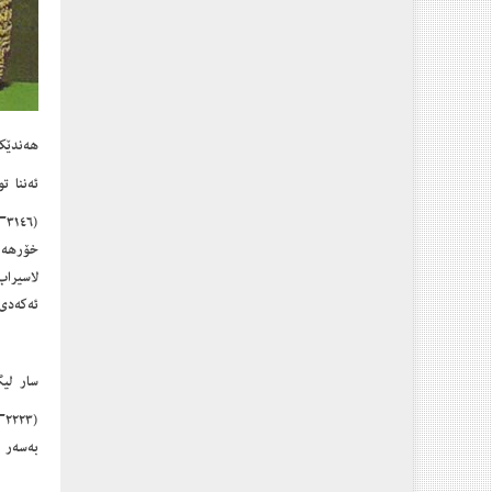
هه‌ندێك 
ئەننا ت
(٦
ئەکەدی 
سار لیگ
بەسەر د