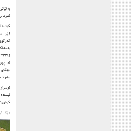
یه‌كێكی
فه‌رمان
گۆتییەک
زێی سیر
کەرکووک
بەخەڵک
لە ڕووی
جێگای 
سەرکردە
نوسراوێ
كردووه‌.
وێنه‌: 