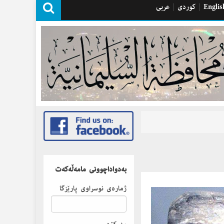
Englis
|
كوردی
|
عربی
بەدواداچوونى مامەڵەكەت
ژمارەى نوسراوى پارێزگا