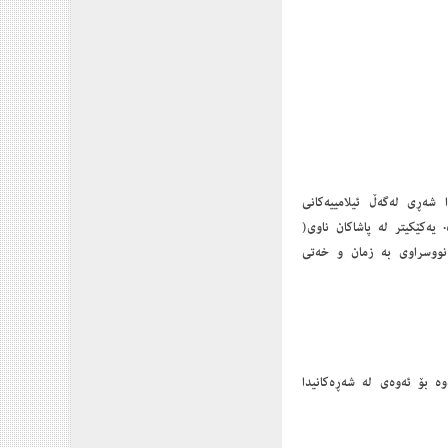
دا شەڕی لەگەڵ ئیلامییەکانی
یەکی تری گۆتییەکان بووە. یەکێکیتر لە پاشاکان ناوی(
ووە. ئەو پاشایە بەردێکی نووسراوی بە زمان و خەتی
ردوە بۆ ئەوەی لە شەڕەکانیدا