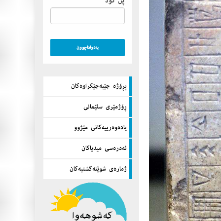
پن كۆد
پڕۆژه‌ جێبه‌جێكراوه‌كان
ڕۆژمێری سلێمانی
یاده‌وه‌رییه‌كانی مێژوو
ئه‌دره‌سی میدیاكان
ژماره‌ی شوێنه‌گشتیه‌كان