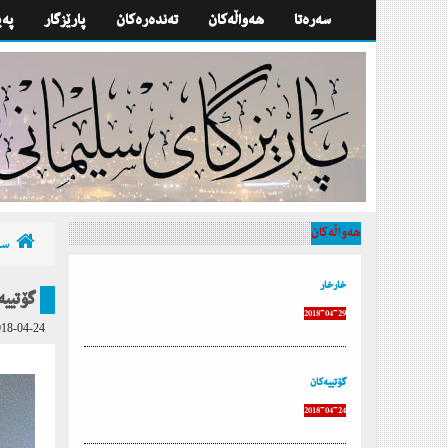
سه‌ره‌تا
هه‌واڵه‌كان
تەندەرەكان
پارێزگار
په‌
هه‌واڵه‌كان
سه‌
خارخار
گۆتییه
2018-04-29
18-04-24
گۆتییه‌كان
2018-04-24