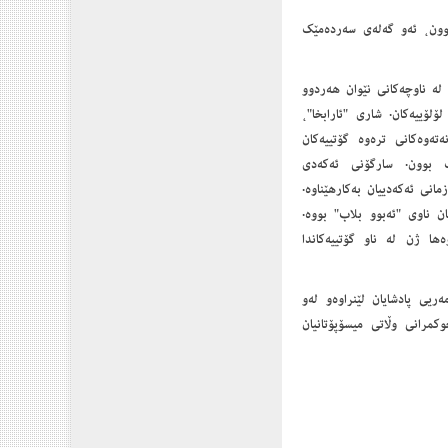
ون، ئه‌و گه‌له‌ی سه‌رده‌مێك
 لە ناوچەکانی نێوان ھەردوو
لۆییەکان. شاری "ئارابخا"،
ەتەوەکانی ترەوە گۆتییەکان
 بوون. سارگۆنی ئەکەدی
زمانی ئەکەدییان بەکارھێناوە.
ن ناوی "ئەبوو بلاب" بووە.
ھا ژن لە ناو گۆتییەکاندا
ریی پادشایان لێنراوه‌و له‌و
كان هه‌یه‌.به‌پێی ئه‌و نوسراوه‌ كۆنه‌ گۆتییه‌كان بۆ ماوه‌ی 91 ساڵ حوكمرانی وڵاتی میسۆپۆتانیان