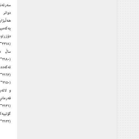
سەرئەن
دواتر 
ھەڵبژا
یەکەمین
دۆزراوە
(٢١٢٢-٢١١٥پ.ز) و نەزانراوە (٢١١٥-٢١٠٨پ.ز) ماوەی ٧ ساڵ فەرمانڕەواییانکردوە.