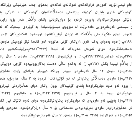
جام ئیمپڕاتۆریە گەورەو فراوانەکەی ئەوکاتەی ئەکەدی بەھۆی چەند ھێرشێکی وێرانکەر
گۆتییەکان شاری بابلیان کردۆتە پایتەختی دەسەلاَتەکەیان. گۆتییەکان لە ئەرکی بە
ردنێکی دیموکراسیانەیان پەیڕەو کردوە بۆ دیاریکردنی پاشای ولاَت، ھەر بۆیە ڕاپرس
 سیستمی فەرمانڕەوایی دادەنرێت لە مێژووی میسۆپۆتامیادا. بە گوێرەی لیستێک کە لە 
تەوە، دوای داگیرکردنی ولاَتەکە لە لایەن گۆتییەکانەوە نووسەرە ئەکەدییەکان تۆمارک
(٢١٨٠-٢١٧٤پ.ز)و شولمی(١٧٤
ئەکەددا، بەلاَم ئینیما بگش (٢١٦٢پ.ز) لە یەکەم ساڵی دەست بەکاربوونییەوە کۆچ
(٢١٦٢-٢١٥٠پ.ز) ماوەی ١٢ ساڵ فەرمانڕەوا بووە، چونکە دووجار بەپاشای ولات ھەڵ
(٢١٥٠-٢١٤٧پ.ز) ماوەی دەسەلاَتی پاشایەتی لە نا
گۆتییەکان ھەڵبژێردراوە، ماوەی بەڕێوەبردنی دەسەلاتی بۆ ٧ سا