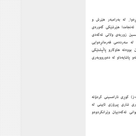
انڕەوا، لە بەرامبەر ھێرش و
اوەتەوە. لە ئەنجامدا ھێرشێکی گەورەی
مسین زوربەی ولاتی ئەکەدی
 لە سەردەمی فەرمانڕەوایی
 بووەتە ھاوکارو پاڵپشتێکی
 پاشایەداو لە دەورووبەری
٢١٩٢پ.ز) دوای ئەوەی بووە بە پاشای گۆتییەکان، مردنی شار کلی شاری (٢٢١٨-٢١٩٨پ.ز) کوڕی نارامسینی کردۆتە
ری شاری پیرۆزی ئایینی لە
نی ئەکەدییان وێرانکردوەو