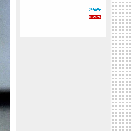
لوللوییە‌كان
2018-04-24