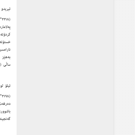
ئیریدو 
کردۆتە
خستۆتە
نارامسی
بەھێز 
ساڵی (٢٢٠١پ.ز) بڕیاریداوە دەسەلاَت لە ژنەوە بگوازرێتەوە بۆ پیاو.
ئیلۆ لو
دەرفەت
باشوور
گەنجینە