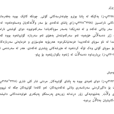
پزێر
(٢٢١٨-٢١٩٨پ.ز) یەکێکە لە پاشا بوێرو چاونەترسەکانی گۆتی، چونکە کاتێک بووە بەفەرم
پەلامارەکانی نارامسین (٢٢٥٤-٢٢١٨پ.ز)ی پاشای ئەکەدی بۆ سەر ولاَتەکەیان وەست
 سەر ولاتی ئەکەد و لە شەڕێکدا بەسەر سوپاکەیاندا سەرکەوتووە. دوای کوشتنی نارا
 ژێر دەسەلاَتی خۆیەوە. ئەو سەرکەوتنەش بەھۆی ئەو سەربازە گۆتییانەوە بووە کە
ندا لە ناو سوپای ئەکەدییدا خزمەتیانکردوە. ھەربۆیە ھاوسۆزی و خزمایەتی سەربازەکان
بۆ سوپای گۆتی وەک تۆڵە کردنەوە لە ھێرشەکانی پێشتری ئەکەدی. ھەر لە سەردەمی ئەو
ومیش
(٢١٩٨-
 بۆ داگیرکردنی سەرتاسەری ولاتی ئەکەدییەکان. لەو کاتەدا گۆتییەکان جگە لە نیپوو
ی ولاَت، بەشێوەیەکی زۆر دڕندانە زوربەی پەرستگاو پەیکەری خواوەندەکانی دانیشتوا
کانیشیان بەتالاَن بردوە.