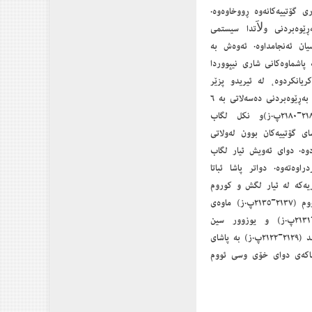
ی گۆتییەکانەوە ڕووخاوەوە.
ڕێوەبردنی ولاَتدا سیستمی
یان ئەنجامداوە. ئەوەش بە
پاشماوەکانی شاری نیپووردا
ریانکردوە، لە ئیریدو پزێر
(٢٢١٨-٢١٩٨پ.ز)ەوە بەدوای یەکدا ناوی ٢١پاشای گۆتی ھاتووە. لەو کاتەدا ئیلۆ لوومیش ماوەی بەڕێوەبردنی دەسەلاتی بە ٦
ساڵ دەستنیشانکردوە. دوای ئەویش ھەریەکە لە ئیمتا (٢١٩٢-٢١٨٦پ.ز)وئینکیشوو (٢١٨٦-٢١٨٠پ.ز)و نکل لگاب
٢-٢١٦٨پ.ز) و ئیگیشووش (٢١٦٨-٢١٦٢پ.ز) ماوەی ٦ ساڵ پاشای گۆتییەکان بوون لەولاتی
ی دواییکردوە. دوای ئەویش ئیار لگاب
بژێردراوەتەوە. دواتر پاشا ئباتا
و گۆتییەکاندا کردوە بە ٣ ساڵ. ھەربۆیە ھەریەکە لە ئیار لگش و کوروم
و لائەرا بووم لەو ماوە دیاریکراوەدا پاشای گۆتییەکان بوون. پاشان دوای ھەڵبژاردنی ئیبرارووم (٢١٣٧-٢١٣٥پ.ز) ماوەی
فەرمانڕەواییکردن بووە بە ٢ ساڵ و ئیبرانووم (٢١٣٥-٢١٣٣پ.ز) و خابالووم (٢١٣٣-٢١٣١پ.ز) و یوزوور سین
(٢١٣١-٢١٢٩پ.ز) بەپێیی ئەو ماوەیەی کە دیاریکراوە پاشایەتیانکردوە. دوای ئەوە کاتێک ئیار لگند (٢١٢٩-٢١٢٢پ.ز) بە پاشای
ڵ درێژکردۆتەوە. ھەردوو پاشاکەی دوای خۆی وسی ئووم