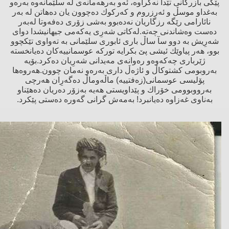
پێكى بازرگانى تێدا نەكراوە، ئەو بەرهەمانەى لە سلێمانەوە بەرەو
بەغداو موسڵ و ئەرزروم و كەركوك دەچوون یان دەهاتن لە بەر
نائارامى رێگە رزگاریان نەدەبوو بەشى زۆرى دەفەوتا لەبەر
دەست وەشاندنى چەتە.لەكاتى شەرِى یەكەمى جیهانیشدا دواى
شەرِیش بە دوو سآ ساڵ بارى ئابورى سلێمانى بە تەواوى تێكچوو
بوو، هەر پیاوێك ئیشى پێ بكرایە توركە عوسمانییەكان دەیانخستە
ژێربارى چەكەوەو رەوانەى مەیدانى شەرِیان دەكرد.بۆیە
بەروبومى كشتوكاڵ و ئاژەڵ دارى بەرەو نەمان چوون.هەروەها
پۆلیسى عوسمانى(زەفتییە) ماڵەوماڵ دەگەرِان هەرچى
بەرووبوومى خۆراك و پێداویستى هەیە بەزۆر دەریان دەهێناو
بەناوى غەزاوە دەیانبرد! بەمەش گرانى گەورە دەستى پێكرد.