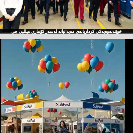
خوێندنەوەیەكی كرداریانەی مەیدانیانە لەسەر كۆماری میللیی چی