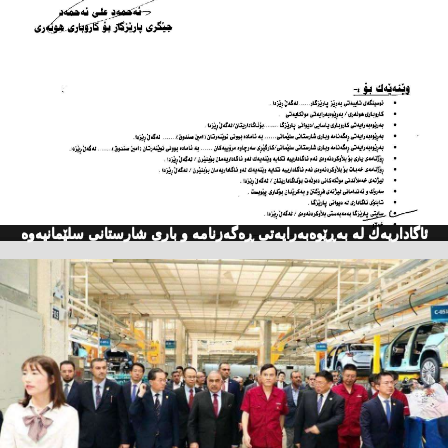
ئاگاداریه‌ك له‌ به‌ڕێوه‌به‌رایه‌تی ڕه‌گه‌زنامه‌ و باری شارستانی سلێمانیه‌وه‌