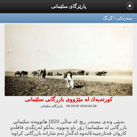
پارێزگای سلێمانی
سه‌ره‌كی / گرنگ
كورته‌یه‌ك له‌ مێژووی بازرگانی سلێمانی
2018-04-29 09:29:05 پارێزگای سلێمانی
بەپێى وتەى مستەر ریچ كە ساڵى 1820 هاتووەتە سلێمانى
بازرگانى لە سلێمانیدا زۆر باو نەبووە، بەڵكو لەرێگەى قافڵەو
كاروان قەتارچییەكانەوە لەگەڵ ئەم شارانە بازرگانى كراوە: