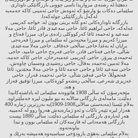
دەهێنا.لە رشتەى مرواریدا باسى چوونى بازرگانێكى ناودارى
سلێمانى دەكات بۆ وارشۆ كە ئەوەش حاجى ئەمینى كاكە حەمەیە
لەگەڵ بازرگانێكى جولەكەدا.
بازرگانە ناودارەكانى ئەو كاتە بریتى بوون لە: خواجە كەریمى
عەلەكە، حاجى ابراهیم ئاغا، حاجى سەعیدى قادر ئاغا، حاجى مەلا
سەعید و ئەحمەد ئاغا كەركووكلى زادەى براى، میرزا فەتاح و
میرزا كەریم و میرزا محیەدین لە سلێمانى و میرزا فەرەجى
برایان لە بەغدا.حاجى ساڵحى خەفاف. حاجى مەلا سەعیدى
شاڵى، حاجى فەتاحى قادر، حاجى فەرەج حاجى حامید، حاجى
ئەحمەدى پیرۆز، حاجى كەریمى عەمبەرخان، حاجى كاكە حەمە،
مەلا ئەمین ئەحمەد بەقاڵ، حاجى رەشیدى وەسمان چاوەش،
حاجى سەعید ئاغا و حاجى حەمە ئاغا و حاجى مەلا محێدین، ئاغا
فەتحوڵلآ، حاجى فەقێ‌ شاڵى، حاجى ئەحمەد قەزاز، حاجى
عەزیزى شەرعى، ساڵحى رەشەو كورِەكانى، میرزا تۆفیق قەزاز
و هتد.
مێجەرسۆن كە ساڵى 1908 هاتووەتە سلێمانى لە یاداشتەكانیدا
دەڵێت: مامەڵەى بازرگانى سالآنە بە نیو ملیون لیرە خەمڵێنراوە.
بەلآم ئێستا (مەبەستى سالآنى1908-1909)یە بەرزترین ژمارە 400
هەزار لیرە تێپەرِ ناكات و ئەو ژمارەیەش هەروا روو لە كەمییە.
هەر لەبارەى بازرگانى لە سلێمانى دەڵێت: ساڵى 1880 بیست
بازرگانى هەمەدانى لە فارسەكان لە سلێمانى بوون و تیدا
ماونەتەوە.
بەلآم سلێمانى بەهۆى بارودۆخى سیاسیەوە هەمیشە بەرێك و