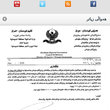
هه‌واڵی زیاتر