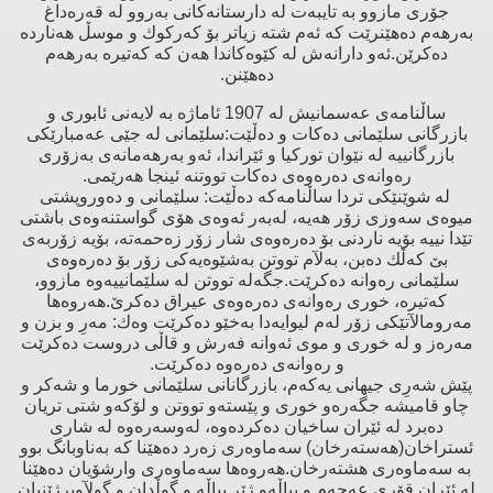
جۆرى مازوو بە تایبەت لە دارستانەكانى بەروو لە قەرەداغ
بەرهەم دەهێنرێت كە ئەم شتە زیاتر بۆ كەركوك و موسڵ هەناردە
دەكرێن.ئەو دارانەش لە كێوەكاندا هەن كە كەتیرە بەرهەم
دەهێنن.
ساڵنامەى عەسمانیش لە 1907 ئاماژە بە لایەنى ئابورى و
بازرگانى سلێمانى دەكات و دەڵێت:سلێمانى لە جێى عەمبارێكى
بازرگانییە لە نێوان توركیا و ئێراندا، ئەو بەرهەمانەى بەزۆرى
رەوانەى دەرەوەى دەكات تووتنە ئینجا هەرێمى.
لە شوێنێكى تردا ساڵنامەكە دەڵێت: سلێمانى و دەوروپشتى
میوەى سەوزى زۆر هەیە، لەبەر ئەوەى هۆى گواستنەوەى باشتى
تێدا نییە بۆیە ناردنى بۆ دەرەوەى شار زۆر زەحمەتە، بۆیە زۆربەى
بێ‌ كەڵك دەبن، بەلآم تووتن بەشێوەیەكى زۆر بۆ دەرەوەى
سلێمانى رەوانە دەكرێت.جگەلە تووتن لە سلێمانییەوە مازوو،
كەتیرە، خورى رەوانەى دەرەوەى عیراق دەكرێ‌.هەروەها
مەرومالآتێكى زۆر لەم لیوایەدا بەخێو دەكرێت وەك: مەرِ و بزن و
مەرەز و لە خورى و موى ئەوانە فەرش و قاڵى دروست دەكرێت
و رەوانەى دەرەوە دەكرێت.
پێش شەرِى جیهانى یەكەم، بازرگانانى سلێمانى خورما و شەكر و
چاو قامیشە جگەرەو خورى و پێستەو تووتن و لۆكەو شتى تریان
دەبرد لە ئێران ساخیان دەكردەوە، لەوسەرەوە لە شارى
ئستراخان(هەستەرخان) سەماوەرى زەرد دەهێنا كە بەناوبانگ بوو
بە سەماوەرى هشتەرخان.هەروەها سەماوەرى وارشۆیان دەهێنا
لە ئێران قۆرى عەجەم و پیاڵەو ژێر پیاڵە و گوڵدان و گولآوپرژێنیان