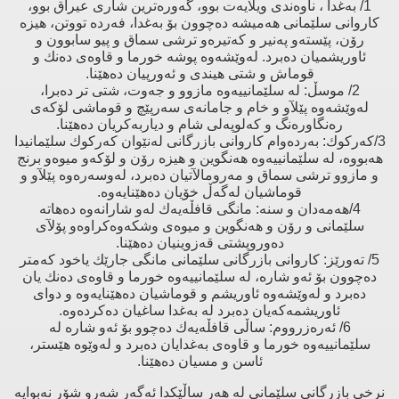
1/ بەغدا ، ناوەندى ویلایەت بوو، گەورەترین شارى عیراق بوو،
كاروانى سلێمانى هەمیشە دەچوون بۆ بەغدا، فەردە تووتن، هیزە
رۆن، پێستەو پەنیر و كەتیرەو ترشى سماق و پیو سابوون و
ئاوریشمیان دەبرد. لەوێشەوە پوشە خورما و قاوەى دەنك و
قوماش و شتى هیندی و ئەورپیان دەهێنا.
2/ موسڵ: لە سلێمانییەوە مازوو و جەوت، شتى تر دەبرا،
لەوێشەوە پێلآو و خام و جامانەى سەرپێچ و قوماشى لۆكەى
رەنگاورەنگ و كەلوپەلى شام و دیاربەكریان دەهێنا.
3/كەركوك: بەردەوام كاروانى بازرگانى لەنێوان كەركوك سلێمانیدا
هەبووە، لە سلێمانییەوە هەنگوین و هیزە رۆن و لۆكەو میوەو برنج
و مازوو ترشى سماق و مەرومالآتیان دەبرد، لەوسەرەوە پێلآو و
قوماشیان لەگەڵ خۆیان دەهێنایەوە.
4/هەمەدان و سنە: مانگى قافڵەیەك لەو شارانەوە دەهاتە
سلێمانى و رۆن و هەنگوین و میوەى وشكەوەكراوەو پۆلآى
دەوروپشتى قەزوینیان دەهێنا.
5/ تەورێز: كاروانى بازرگانى سلێمانى مانگى جارێك یاخود كەمتر
دەچوون بۆ ئەو شارە، لە سلێمانییەوە خورما و قاوەى دەنك یان
دەبرد و لەوێشەوە ئاوریشم و قوماشیان دەهێنایەوە و دواى
ئاوریشمەكەیان دەبرد لە بەغدا ساغیان دەكردەوە.
6/ ئەرەزرووم: ساڵى قافڵەیەك دەچوو بۆ ئەو شارە لە
سلێمانییەوە خورما و قاوەی بەغدایان دەبرد و لەوێوە هێستر،
ئاسن و مسیان دەهێنا.
نرخى بازرگانى سلێمانى لە هەر ساڵێكدا ئەگەر شەرِو شۆرِ نەبوایە