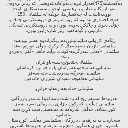
دەگەیشتە(475)هەزار لیرەى ئەو كاتە.ئەوەشى كە زیاتر برەوەى
بەو بازرگانییە دابوو بەرهەمى ناوخۆ و سەنعەتكارى ناوخۆ
بوو.بەتایبەت لە چەكسازیدا، چونكە لە سلێمانى 150
خەخماخسازى تێدابوو كە زۆر شارەزاى دروستكردنى چەك و
چۆڵى بچوك و چاككردنەوەى بوون و لە دروستكردنى تفەنگى
مارتینى و گولەكەیدا زۆر شارەزابوو بوون.
رێگەى كاروانى سلێمانیش بەم رێگەیانەوە بەسرابوونەوە:
سلێمانى- بازیان-چەمچەماڵ-كەركوك-چوڵى عوزێم-بەغدا
سلێمانى –كەلى سەرگرمە-گوندى برایم خانچى-كفرى-بەرەو
بەغدا
سلێمانى-پێنجوێن-سنە-ناو ئێران
سلێمانى-هەڵەبجەو هەورامان-پاوە-جوانرِۆ-كرماشان
سلێمانى-مەرگە-سەردەشت-بانە-سەقز
سلێمانى-هەڵەبجە-مەیدان-شیروان-خانەقین
سلێمانى-هەڵەبجە-زەهاو-جوانرِۆ
هەروەها مستەر ریچ لە یاداشت نامەكەیدا لەسەر بازرگانى
سلێمانى دەڵێت: كەركوك بازارى سەرەكى ئەم بەشەى
كوردستانە، خەڵكى شارەكە بە مەبەستى شت كرِین دێنە
سلێمانى،
سەبارەت بە بەرهەمى بازرگانى سلێمانیش دەڵێت: كوردستان
باشترین جۆرى هەنگوین دەهێنێتە بەرهەم، هەروەها باشترین