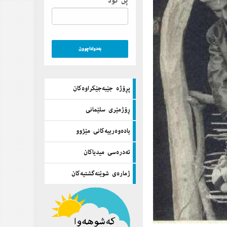
پن كۆد
پڕۆژه‌ جێبه‌جێكراوه‌كان
ڕۆژمێری سلێمانی
یاده‌وه‌رییه‌كانی مێژوو
ئه‌دره‌سی میدیاكان
ژماره‌ی شوێنه‌گشتیه‌كان