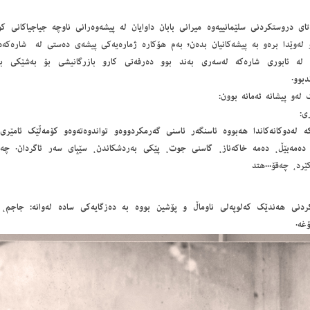
اى دروستكردنى سلێمانییەوە میرانى بابان داوایان لە پیشەوەرانى ناوچە جیاجیاكانى ك
و لەوێدا برەو بە پیشەكانیان بدەن, بەم هۆكارە ژمارەیەكى پیشەى دەستى لە شارەكەد
لە ئابورى شارەكە لەسەرى بەند بوو دەرفەتى كارو بازرگانیشى بۆ بەشێكى بەر
بوو.
لەو پیشانە ئەمانە بوون:
ى:
ە لەدوكانەكاندا هەبووە ئاسنگەر ئاسنى گەرمكردووەو تواندوەتەوەو كۆمەڵێك ئامێ
: دەمەبێڵ، دەمە خاكەناز، گاسنى جوت، پێكى بەردشكاندن، سێپاى سەر ئاگردان. چ
ێرد، چەقۆ...هتد
ردنى هەندێك كەلوپەلى ناوماڵ و پۆشین بووە بە دەزگایەكى سادە لەوانە: جاجم، 
غە.