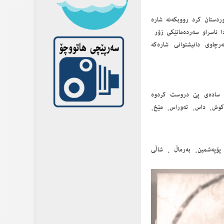
وردستان كرد رووبكەنە شارە
ا ناسراو سەردەمانێكى زۆر
چاوى دانیشتوانى شارەكە
رى سادەى پێ دروست كردوە
ەكوش، داس، تەوراس، مێخ،
پۆپەشمین، بەرماڵ ، شاڵى