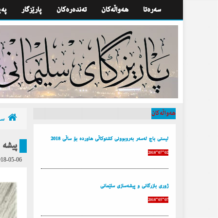
سه‌ره‌تا
هه‌واڵه‌كان
تەندەرەكان
پارێزگار
په‌
هه‌واڵه‌كان
سه‌
لیستی باج لەسەر بەروبوونی كشتوكاڵی هاوردە بۆ ساڵی 2018
پیشە 
2018-07-02
18-05-06
ژوری بازرگانی و پیشەسازی سلێمانی
2018-05-07