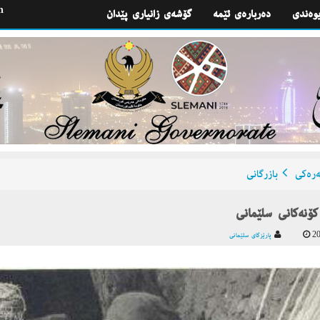
h
یوه‌ندی
گۆشه‌ی زانیاری پێدان
ره‌كی
بازرگانی
كۆنەكانى سلێمانى
20
پارێزگای سلێمانی