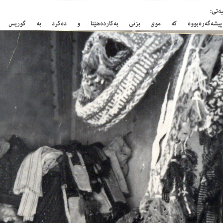
یەتى:
یشەگەرەبووە كە موى بزنى بەكاردەهێنا و دەكرد بە گوریس و ق