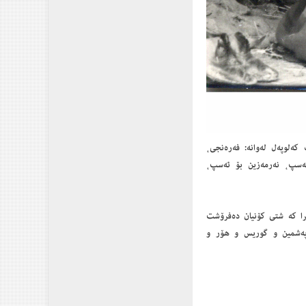
كەلوپەل لەوانە: فەرەنجى،
ئەسپ، نەرمەزین بۆ ئەسپ،
ترا كە شتى كۆنیان دەفرۆشت
پەشمین و گوریس و هۆر و