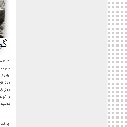
كارگەچ
سەركلآ
عارەق 
وەتراقچ
وەتراق
و كۆنە
مەسینە
چەخماخ