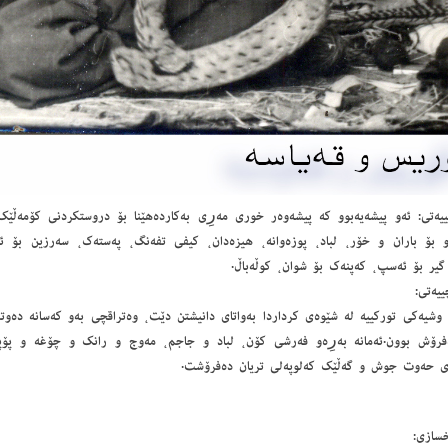
ییەتى: ئەو پیشەیەبوو كە پیشەوەر خورى مەرِى بەكاردەهێنا بۆ دروستكردنى كۆمەڵێك 
و بۆ باران و خۆر، لباد، پوزەوانە، هیزەدان، كیفى تفەنگ، پەستەك، سەرزین بۆ 
گیر بۆ ئەسپ، كەپنەك بۆ شوان، كوڵەباڵ.
ییەتى:
 وشیەكى توركییە لە شێوەى كرداردا بەواتاى دانیشتن دێت، وەتراقچى بەو كەسانە دەو
فرۆش بوون.ئەمانە بەرِەو فەرشى كۆن، لباد و جاجم، مەوج و رانك و چۆغە و پۆ
ى حەوت جوش و گەڵێك كەلوپەلى تریان دەفرۆشت.
سازى: