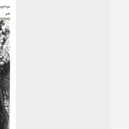
موتابچی
ئەو پ