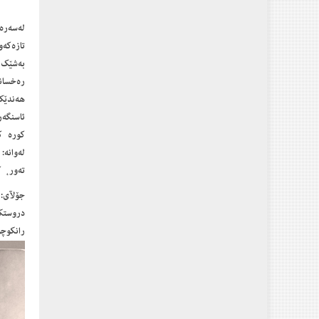
لەسەرەت
تازەكە
بەشێك 
رەخساند
هەندێك 
ئاسنگەر
كورە ك
لەوانە
تەور، ك
جۆلآى:
دروستك
رانكوچۆ