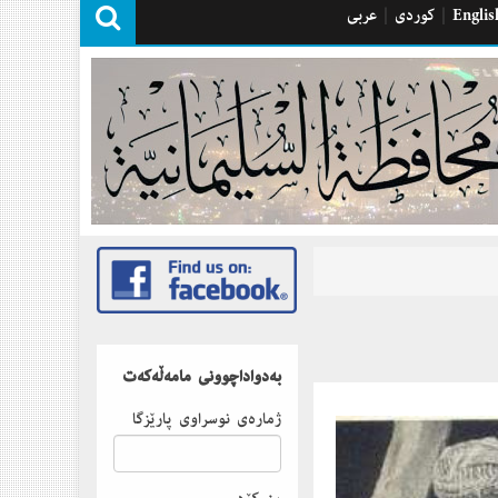
Englis
|
كوردی
|
عربی
بەدواداچوونى مامەڵەكەت
ژمارەى نوسراوى پارێزگا