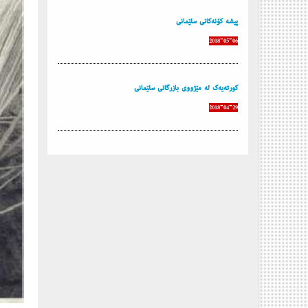
پیشە كۆنەكانى سلێمانى
2018-05-06
كورته‌یه‌ك له‌ مێژووی بازرگانی سلێمانی
2018-04-29