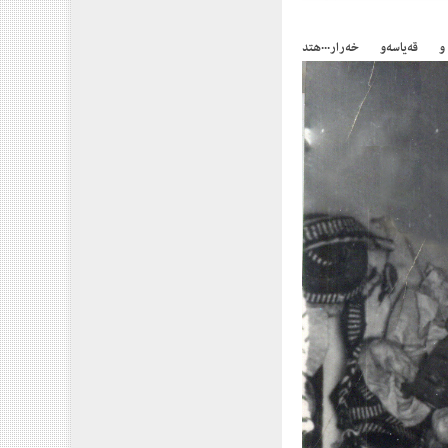
ەیاسەو خەرار...هتد