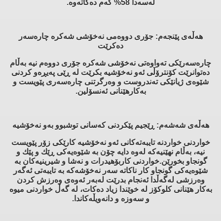
له‌سه‌دا 58% كه‌م ده‌كاته‌وه‌.
هه‌ڵه‌ی پێنجه‌م: جۆری دووه‌می نه‌خۆشی شه‌كره‌ چاره‌سه‌ر
ده‌كرێت
چاره‌سه‌رێكی ته‌واوه‌تی نه‌خۆشی شه‌كره‌ جۆری دووه‌م نیه‌ به‌ڵام
ده‌توانرێت كۆنترۆڵی ئه‌و نه‌خۆشیه‌ بكرێت له‌ ڕێی په‌یڕه‌و كردنی
شێوه‌ی ژیانێكی ته‌ندروست و وه‌رگرتنی چاره‌سه‌ری پێویست و
به‌كارهێنانی ئه‌نسۆلین.
هه‌ڵه‌ی شه‌شه‌م: ڕێجیم پێكردنی كه‌سانی توشبوو به‌و نه‌خۆشیه‌
خواردنی خواردنه‌ تایبه‌ته‌كانی ئه‌و نه‌خۆشیه‌ كارێكی زۆر پێویست
نیه‌، به‌ڵام نهێنیه‌كه‌ له‌وه‌ دایه‌ چۆن به‌ شێوه‌یه‌كی ڕێك و پێك و
گونجاو بخورێن.خواردنی كاربۆهیدرات و نه‌شا و شیرینیه‌كان به‌
شێوه‌یه‌كی گونجاو كار ناكاته‌ سه‌ر نه‌خۆشه‌كه‌ به‌ تایبه‌تی ئه‌گه‌ر
وه‌رزشی له‌گه‌ڵدا ئه‌نجام بدرێت له‌به‌ر ئه‌وه‌ی وه‌رزش كردن
به‌كار هێنانی كلوكۆز له‌ خوێندا زیاد ده‌كات، له‌ گه‌ڵ خواردنی میوه‌
و سه‌وزه‌ و دانه‌ویڵه‌كاندا.