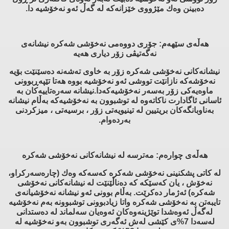
ده‌بینن وه‌ك مێژووی خێزانه‌كه‌ له‌ گه‌ڵ ئه‌و نه‌خۆشیه‌ دا.
هه‌ڵه‌ی سێهه‌م: جۆری دووه‌می نه‌خۆشی شه‌كره‌ نیشانه‌ی
نه‌گه‌تیڤی زۆر دیاری هه‌یه‌
نیشانه‌كانی نه‌خۆشی شه‌كره‌ زۆر به‌ خاوی ته‌شه‌نه‌ ده‌سێنێت بۆیه‌
نه‌خۆشه‌كه‌ نازانێت تووشی ئه‌و نه‌خۆشیه‌ بووه‌ هه‌تا تێپه‌ڕبوونی
ماوه‌یه‌كی زۆر به‌سه‌ر نه‌خۆشیه‌كه‌دا.نیشانه‌ سه‌ره‌تاییه‌كان به‌
ئاسانی ئاگادارت ناكاته‌وه‌ له‌ توشبوون به‌ نه‌خۆشیه‌كه‌ به‌ڵام نیشانه‌
به‌ناوبانگه‌كان بریتیین له‌ تینیویه‌تی زۆر ، برسیه‌تی ، میزكردنی
به‌رده‌وام.
هه‌ڵه‌ی چواره‌م: مه‌ترسه‌ له‌ نیشانه‌كانی نه‌خۆشی شه‌كره‌
له‌ كاتی پشكنینی نه‌خۆشی شه‌كره‌ كه‌سه‌كه‌ وه‌ك (چاره‌سه‌ركراو،
نه‌خۆش ، یان كه‌سێكه‌ كه‌ ده‌ناڵێنێت له‌ نیشانه‌كانی نه‌خۆشی
شه‌كره‌) ئه‌ژمار ده‌كرێت. به‌ڵام بوونی ئه‌و نیشانه‌ نه‌خۆشیانه‌ی
تایبه‌تن به‌ نه‌خۆشی شه‌كره‌ واتا زیادبوونی توشبوونه‌ به‌م نه‌خۆشیه‌
له‌گه‌ڵ ئه‌وه‌شدا توێژینه‌وه‌كان ئه‌وه‌یان سه‌لماند له‌ ده‌ستدانی
له‌سه‌دا 7%ی كێشی له‌ش ئه‌گه‌ری توشبوون به‌و نه‌خۆشیه‌ له‌