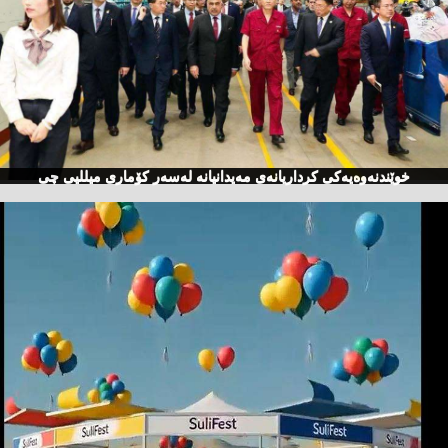
خوێندنەوەیەكی كرداریانەی مەیدانیانە لەسەر كۆماری میللیی چی