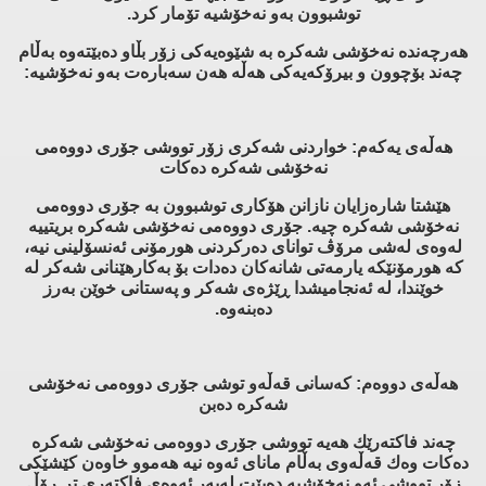
توشبوون به‌و نه‌خۆشیه‌ تۆمار كرد.
هه‌رچه‌نده‌ نه‌خۆشی شه‌كره‌ به‌ شێوه‌یه‌كی زۆر بڵاو ده‌بێته‌وه‌ به‌ڵام
چه‌ند بۆچوون و بیرۆكه‌یه‌كی هه‌ڵه‌ هه‌ن سه‌باره‌ت به‌و نه‌خۆشیه‌:
هه‌ڵه‌ی یه‌كه‌م: خواردنی شه‌كری زۆر تووشی جۆری دووه‌می
نه‌خۆشی شه‌كره‌ ده‌كات
هێشتا شاره‌زایان نازانن هۆكاری توشبوون به‌ جۆری دووه‌می
نه‌خۆشی شه‌كره‌ چیه‌. جۆری دووه‌می نه‌خۆشی شه‌كره‌ بریتییه‌
له‌وه‌ی له‌شی مرۆڤ توانای ده‌ركردنی هورمۆنی ئه‌نسۆلینی نیه‌،
كه‌ هورمۆنێكه‌ یارمه‌تی شانه‌كان ده‌دات بۆ به‌كارهێنانی شه‌كر له‌
خوێندا، له‌ ئه‌نجامیشدا ڕێژه‌ی شه‌كر و په‌ستانی خوێن به‌رز
ده‌بنه‌وه‌.
هه‌ڵه‌ی دووه‌م: كه‌سانی قه‌ڵه‌و توشی جۆری دووه‌می نه‌خۆشی
شه‌كره‌ ده‌بن
چه‌ند فاكته‌رێك هه‌یه‌ تووشی جۆری دووه‌می نه‌خۆشی شه‌كره‌
ده‌كات وه‌ك قه‌ڵه‌وی به‌ڵام مانای ئه‌وه‌ نیه‌ هه‌موو خاوه‌ن كێشێكی
زۆر تووشی ئه‌و نه‌خۆشیه‌ ده‌بێت له‌به‌ر ئه‌وه‌ی فاكته‌ری تر ڕۆڵ