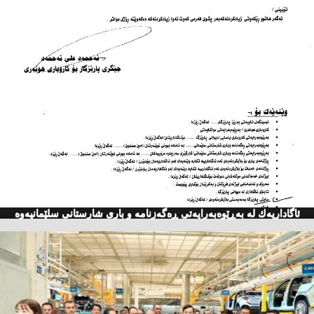
ئاگاداریه‌ك له‌ به‌ڕێوه‌به‌رایه‌تی ڕه‌گه‌زنامه‌ و باری شارستانی سلێمانیه‌وه‌