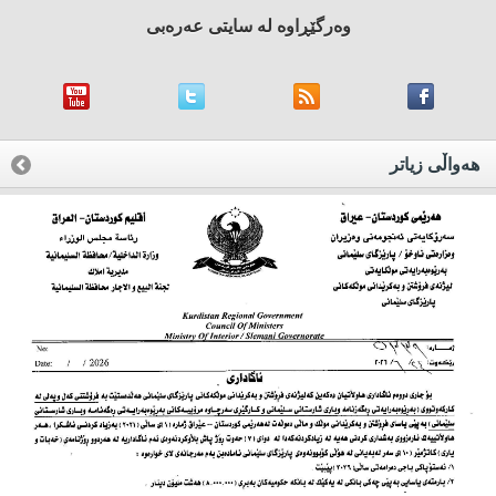
وه‌رگێڕاوه‌ له‌ سایتی عه‌ره‌بی
هه‌واڵی زیاتر