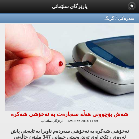
پارێزگای سلێمانی
سه‌ره‌كی / گرنگ
شه‌ش بۆچوونی هه‌ڵه‌ سه‌باره‌ت به‌ نه‌خۆشی شه‌كره‌
2016-11-09 12:19:56 پارێزگای سلێمانی
نه‌خۆشی شه‌كره‌ به‌ نه‌خۆشی سه‌رده‌م ناوبرا به‌ تایه‌بتی پاش
ئه‌وه‌ی ڕێكخراوی ته‌ندروستی جیهانی 347 ملیۆن حاڵه‌تی