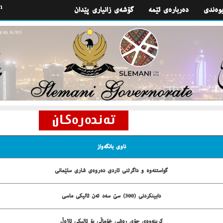
h
یوه‌ندی
گۆشه‌ی زانیاری پێدان
ناوی بانگه‌واز
گواستنه‌وه‌ و داگرتنی ئاردی ده‌روه‌ی شاری سلێمانی
دابینكردنی (300) سێ سه‌د ته‌ن ئالیكی ماسی
كڕینه‌وه‌ی جۆی ڕه‌شی خۆماڵی بۆ ئالیكی ئاژه‌ڵ