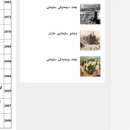
2961
چەند دیمەنێكی سلێمانی
2971
2970
وێنەی سلێمانیی جاران
2969
چەند وێنەیەكی سلێمانی
2968
2964
گو
2965
گ
2967
2966