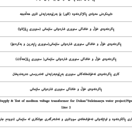
دابینكردنی مه‌وادی پاكژكردنه‌وه‌ (كلور) بۆ به‌رێوه‌به‌رایه‌تی ئاوی هه‌ڵه‌بجه‌
پاكردنه‌وه‌ی خۆڵ و خاشاكی سنووری شاره‌وانی سلێمانی (سنووری ڕۆژئاوا)
پاكردنه‌وه‌ی خۆڵ و خاشاكی سنووری شاره‌وانی سلێمانی(سنووری ڕاپه‌رین و به‌كره‌جۆ)
پاكردنه‌وه‌ی خۆڵ و خاشاكی سنووری شاره‌وانی سلێمانی( سنووری ڕۆژهه‌ڵات)
كاری پاكردنه‌وه‌ی نه‌خۆشخانه‌كانی سنووری به‌ڕێوه‌به‌رایه‌تی ته‌ندروستی ده‌ربه‌ندیخان
پاكردنه‌وه‌ی خۆڵ و خاشاكی سنووری شاره‌وانی سلێمانی
Supply & Test of medium voltage transformer for Dokan-Suleimanya water project/Pip
Line 2
ری پاككردنه‌وه‌ و ئوتێله‌وانی نه‌خۆشخانه‌ی سووتاوی و نه‌شته‌رگه‌ری جوانكاری له‌ سلێمانی (دووه‌م جار