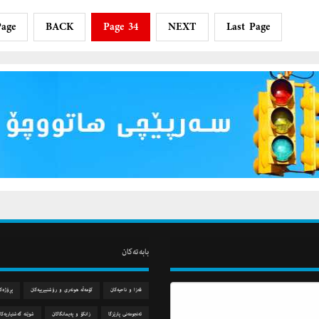
Page
BACK
Page 34
NEXT
Last Page
بابه‌ته‌كان
قه‌زا و ناحیه‌كان
كۆمه‌ڵه‌ هونه‌ری و رۆشنبیرییه‌كان
پڕۆژه‌ك
ئه‌نجومه‌نی پارێزگا
زانكۆ و په‌یمانگاكان
شوێنه‌ گه‌شتیاریه‌كا