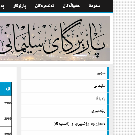
سه‌ره‌تا
هه‌واڵه‌كان
تەندەرەكان
پارێزگار
په‌
مێژوو
سلێمانی
كۆد
پارێزگا
2986
رۆشنبیری
2983
دامه‌زراوه‌ رۆشنبیری و زانستیه‌كان
2985