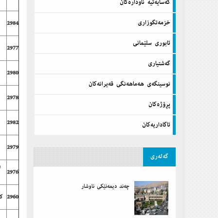
كه‌سایه‌تیه‌ ناوداره‌كان
خزمه‌تگوزاری
2984
ئابوری سلێمانی
2977
گه‌شتیاری
2980
نوسینگه‌ی هه‌ماهه‌نگی قه‌یرانه‌كان
2978
پڕۆژه‌كان
2982
ئاگاداریه‌كان
2979
گه‌له‌ری
e
2976
چەند دیمەنێكی ناوشار
2960
كا