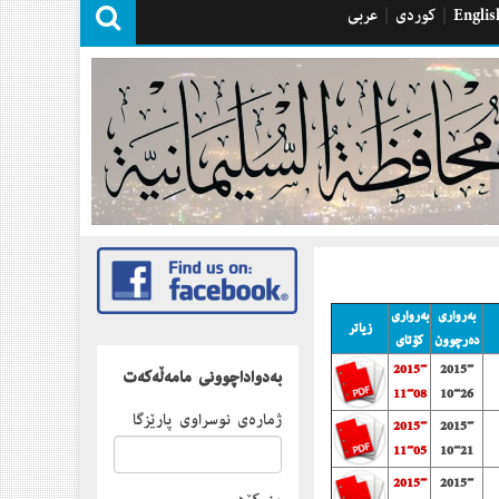
Englis
|
كوردی
|
عربی
به‌رواری
به‌رواری
زیاتر
ده‌رچوون
كۆتای
2015-
2015-
بەدواداچوونى مامەڵەكەت
11-08
10-26
ژمارەى نوسراوى پارێزگا
2015-
2015-
11-05
10-21
2015-
2015-