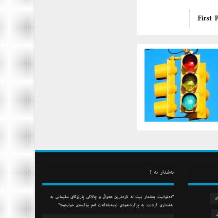
First 
به‌شدار به‌ !
"ده‌توانیت به‌شدار بیت له‌ تازه‌ترین هه‌واڵ و چالاكی پارێزگای سلێمانی به‌
ان
به‌شداری كردنت به‌ پڕكردنه‌وه‌ی ئیمه‌یله‌كه‌ت له‌م بۆكسه‌ی خواره‌وه‌:"
ن