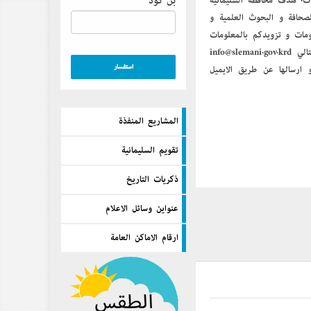
بن كود
مات. هدف محافظة السليمانية
لصحافة و البحوث العلمية و
لومات و تزويدكم بالمعلومات
من خلال الأرقام التالية ٠٥٣٣١٨٣٠١٠ / ٠٥٣٣١٨٣٠٢٠ والتواصل معنا أيضا من خلال الايميل التالي info@slemani.gov.krd
إرسالها عن طريق الايميل
المشاريع المنفذة
تقويم السليمانية
ذكريات التاريخ
عنواين وسائل الاعلام
ارقام الاماكن العامة