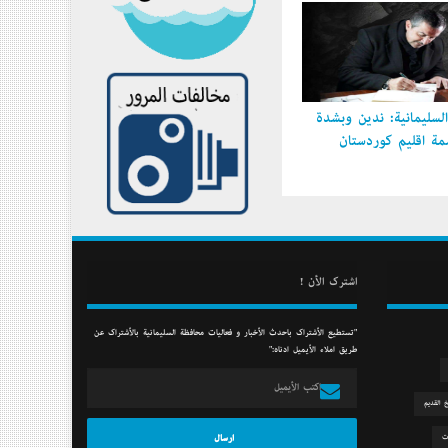
سليمانية: ندين وبشدة
 إقليم كوردستان
أشترك الأن !
"تستطيع الأشتراك بأحدث الأخبار و فعاليات محافظة السليمانية بالأشتراك عن
طريق أملاء الأيميل أدناه:"
خ القديم
ت