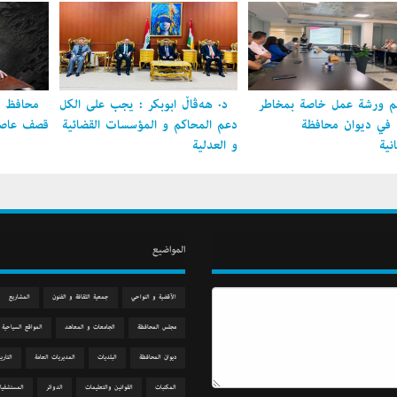
 ورشة عمل خاصة بمخاطر
د. هەڤاڵ أبوبكر : يجب على الكل
محافظ ال
ل في ديوان محافظة
دعم المحاكم و المؤسسات القضائية
قصف عاصمة
نية
و العدلية
المواضيع
الآقضية و النواحي
جمعیة الثقافة و الفنون
المشاريع
مجلس المحافظة
الجامعات و المعاهد
المواقع السياحية
دیوان المحافظة
البلديات
المديريات العامة
التاري
المكتبات
القوانين والتعليمات
الدوائر
المستشفيا