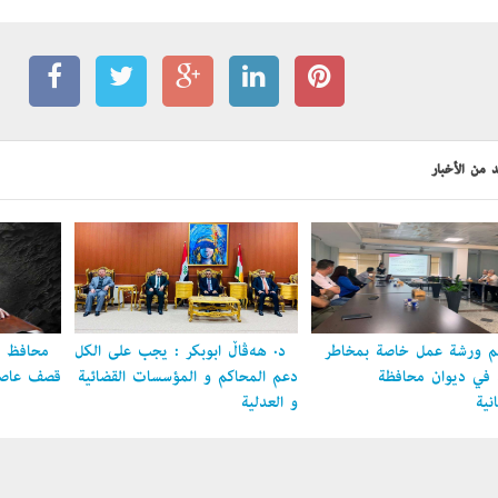
 من الأخبار
 ورشة عمل خاصة بمخاطر
د. هەڤاڵ أبوبكر : يجب على الكل
محافظ ال
ل في ديوان محافظة
دعم المحاكم و المؤسسات القضائية
قصف عاصمة
نية
و العدلية