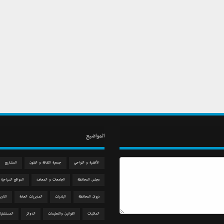
المواضيع
الآقضية و النواحي
جمعیة الثقافة و الفنون
المشاريع
مجلس المحافظة
الجامعات و المعاهد
المواقع السياحية
دیوان المحافظة
البلديات
المديريات العامة
التاري
المكتبات
القوانين والتعليمات
الدوائر
المستشفيا