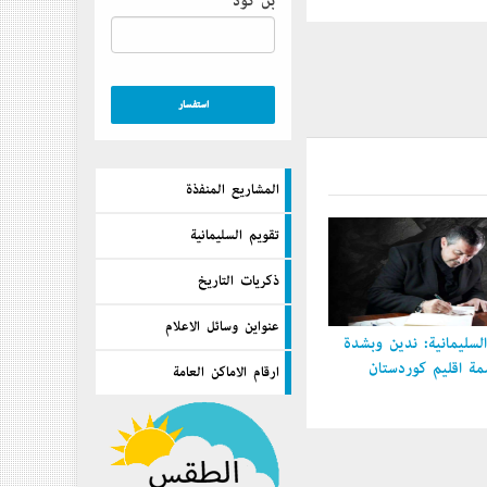
بن كود
المشاريع المنفذة
تقويم السليمانية
ذكريات التاريخ
عنواين وسائل الاعلام
سليمانية: ندين وبشدة
 إقليم كوردستان
ارقام الاماكن العامة