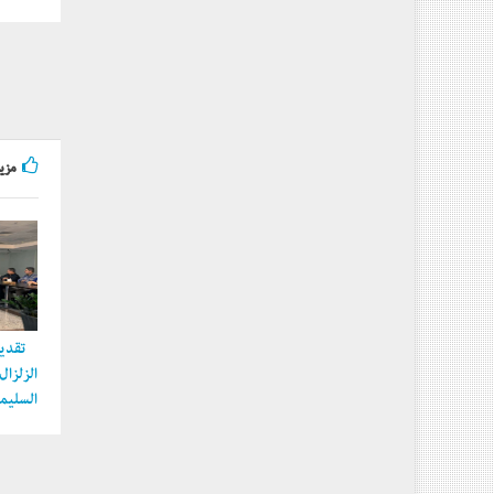
مزيد
تقديم
الزلزا
السليما