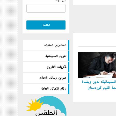
بن كود
المشاريع المنفذة
تقويم السليمانية
ذكريات التاريخ
عنواين وسائل الاعلام
سليمانية: ندين وبشدة
 إقليم كوردستان
ارقام الاماكن العامة