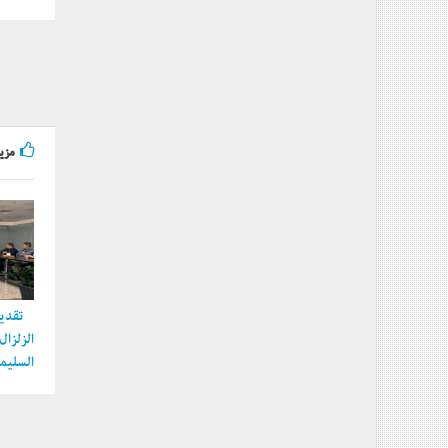
مزيد
تقديم
الزلزا
السليما