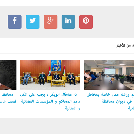
 من الأخبار
 ورشة عمل خاصة بمخاطر
د. هەڤاڵ أبوبكر : يجب على الكل
محافظ ال
ل في ديوان محافظة
دعم المحاكم و المؤسسات القضائية
قصف عاصمة
نية
و العدلية