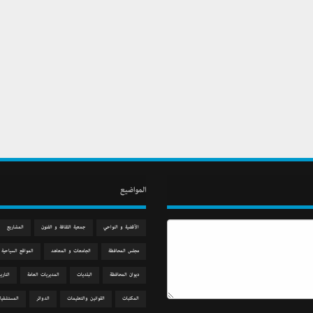
المواضيع
الآقضية و النواحي
جمعیة الثقافة و الفنون
المشاريع
مجلس المحافظة
الجامعات و المعاهد
المواقع السياحية
دیوان المحافظة
البلديات
المديريات العامة
التاري
المكتبات
القوانين والتعليمات
الدوائر
المستشفيا