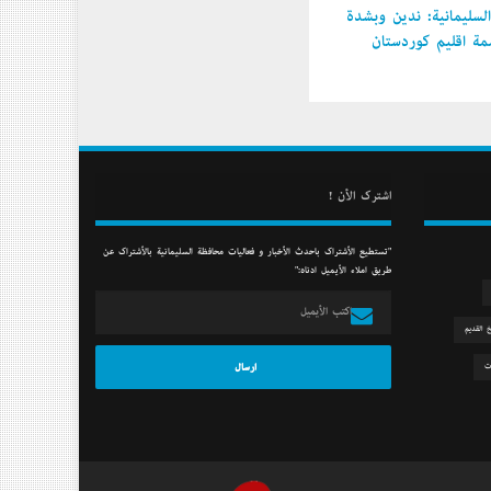
سليمانية: ندين وبشدة
 إقليم كوردستان
أشترك الأن !
"تستطيع الأشتراك بأحدث الأخبار و فعاليات محافظة السليمانية بالأشتراك عن
طريق أملاء الأيميل أدناه:"
خ القديم
ت