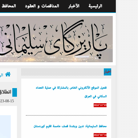
الرئيسية
الآخبار
المناقصات و العقود
المحافظ
أخبار
الر
تفعيل الموقع الألكتروني الخاص بالمشاركة في عملية التعداد
إنطلاق
السكاني في العراق
23-08-15
2024-11-05
محافظ السليمانية: ندين وبشدة قصف عاصمة إقليم كوردستان
2024-01-16