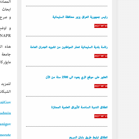
و صرح ب
رئيس جمهورية العراق يزور محافظة السليمانية
2023-09-05
SNAPR , في هذه المناسبة العلمية سوف يتم تكريم الباحث الأصغر سنا و المرأة البا
رئاسة بلدية السليمانية تحذر المواطنين من تشويه الجدران العامة
جامعة 
2023-08-22
مايؤركا
العثور على موقع أثري يعود إلى 2500 سنة من الآن
للمزيد
2023-08-20
الشبكات
maniGov
إنطلاق الندوة السادسة للأوراق العلمية الممتازة
admin/
2023-08-15
nigov/
norate/
إنطلاق تبليط طريق بابان السريع