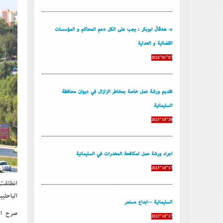
د. هەڤاڵ أبوبكر : يجب على الكل دعم المحاكم و المؤسسات
القضائية و العدلية
2024-01-07
تقديم ورشة عمل خاصة بمخاطر الزلزال في ديوان محافظة
السليمانية
2023-10-29
إجراء ورشة عمل لمكافحة المخدرات في السليمانية
2023-10-17
إنطلقت 
الباحثي
السليمانية ...إبداع مستمر
صرح ال
2023-10-17