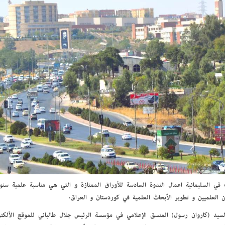
في السليمانية أعمال الندوة السادسة للأوراق الممتازة و التي هي مناسبة علمية سن
ين العلميين و تطوير الأبحاث العلمية في كوردستان و العراق.
سيد (كاروان رسول) المنسق الإعلامي في مؤسسة الرئيس جلال طالباني للموقع الألكت