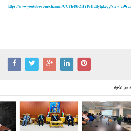
https://www.youtube.com/channel/UCYh48iQHYPrIJdftytgLeqg?view_as=sub
 من الأخبار