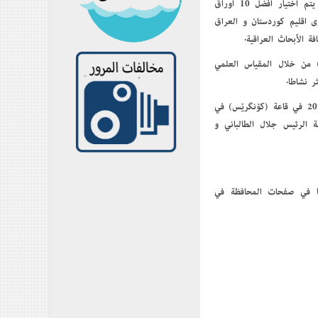
المصادف 17-8-2023 سوف يتم إنطلاق الندوة السادسة للأوراق العملية الممتازة و سوف يتم إختيار أفضل 10 أوراق
ين أكثر من 20 ألف بحث نشرت في سنة 2022 على مستوى إقليم كوردستان و العراق
 الأبحاث العراقية.
وضح بأن عملية فصل و تحديد الأوراق الممتازة يتم إجرائها من قبل منظمة (Kscien) من خلال المقياس العلمي
هذه الندوة سوف يتم إنطلاقها في الساعة التاسعة و النصف في صباح يوم الخميس 17-8-2023 في قاعة (كۆنگرێس) في
 الرئيس جلال الطالباني و
نا في صفحات المحافظة في