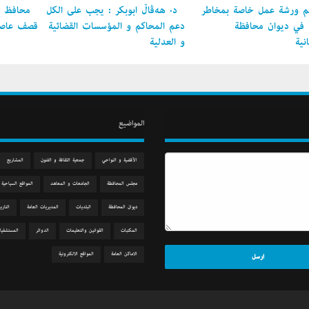
 ورشة عمل خاصة بمخاطر
د. هەڤاڵ أبوبكر : يجب على الكل
محافظ ال
ل في ديوان محافظة
دعم المحاكم و المؤسسات القضائية
قصف عاصمة
نية
و العدلية
المواضيع
الآقضية و النواحي
جمعیة الثقافة و الفنون
المشاريع
مجلس المحافظة
الجامعات و المعاهد
المواقع السياحية
دیوان المحافظة
البلديات
المديريات العامة
التاري
المكتبات
القوانين والتعليمات
الدوائر
المستشفيا
الاماكن العامة
المواقع الالكترونية