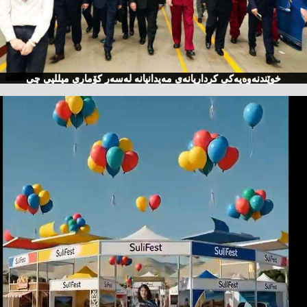
خوێندنەوەیەكی كرداریانەی مەیدانیانە لەسەر كۆماری میللیی چی