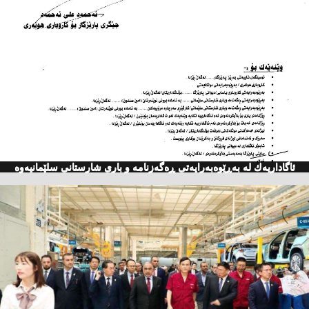
ئاگاداریه‌ك له‌ به‌ڕێوه‌به‌رایه‌تی ڕه‌گه‌زنامه‌ و باری شارستانی سلێمانیه‌وه‌