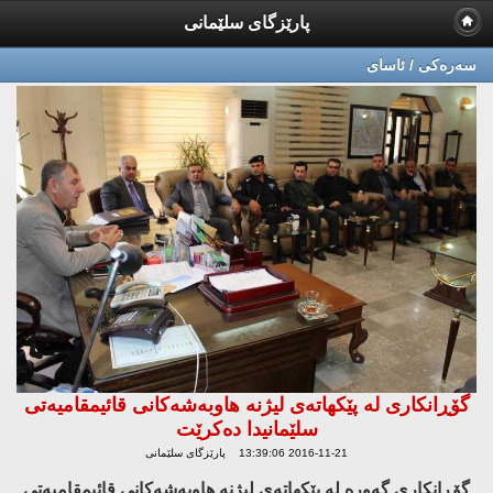
پارێزگای سلێمانی
سه‌ره‌كی / ئاسای
گۆڕانكاری له‌ پێكهاته‌ی لیژنه‌ هاوبه‌شه‌كانی قائیمقامیه‌تی
سلێمانیدا ده‌كرێت
2016-11-21 13:39:06 پارێزگای سلێمانی
گۆڕانكاری گه‌وره‌ له‌ پێكهاته‌ی لیژنه‌ هاوبه‌شه‌كانی قائیمقامیه‌تی