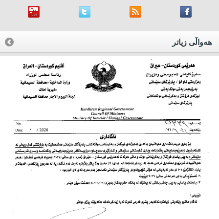
هه‌واڵی زیاتر