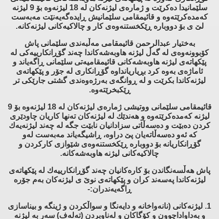
سلێمانیدا ده‌كرێت و ژماره‌ی لیژنه‌كان له‌ 18 لیژنه‌وه‌ بۆ 9 لیژنه‌
كه‌مده‌كرێته‌وه‌ و قائیمقامی سلێمانیش ڕایده‌گه‌یه‌نێت مه‌به‌ست
لێ ی بۆ دووباره‌ ڕێكخستنه‌وه‌ی كار و چالاكیه‌كانی لیژنه‌كانه‌.
به‌ختیار عبدالرحمن قائیمقامی مه‌ڵبه‌ندی سلێمانی پاش
كۆبوونه‌وه‌ی له‌ گه‌ڵ لیژنه‌ هاوبه‌شه‌كاندا چه‌ند گۆڕانكارییه‌كی له‌
پێكهاته‌ی لیژنه‌ هاوبه‌شه‌كانی قائیمقامیه‌تی سلێمانی ڕاگه‌یاند و
ئاماژه‌ی به‌وه‌ كرد بڕیاریانداوه‌ گۆڕانكاری له‌ جۆر و پێكهاته‌ی
لیژنه‌كاندا بكرێت و له‌ ڕوانگه‌ی به‌رژه‌وه‌ندی گشتی جارێكی تر
ڕێكبخرێته‌وه‌.
قائیمقامی سلێمانی ووتیشی ژماره‌ی لیژنه‌كان له‌ 18 لیژنه‌وه‌ بۆ 9
لیژنه‌ كه‌مده‌كرێته‌وه‌ و هه‌ندێك له‌ لیژنه‌كان ته‌نها كاریان چاودێری
كردن ده‌بێت و ده‌سه‌ڵاتی سزادانیان نابێت جگه‌ له‌ چه‌ند لیژنه‌یه‌ك
كه‌ ئه‌و ده‌سه‌ڵاته‌یان پێ دراوه‌، ڕاشیگه‌یاند مه‌به‌ست له‌و
گۆڕانكاریانه‌ بۆ دووباره‌ ڕێكخستنه‌وه‌ی شێوازی كاركردن و
چالاكیه‌كانی لیژنه‌ هاوبه‌شه‌كانه‌.
پاش هه‌ڵسه‌نگاندن بۆ كاره‌كانیان چه‌ند گۆڕانكارییه‌ك له‌ پێكهاته‌ی
لیژنه‌كاندا په‌سه‌ند كران و پێكهاته‌ی نوێ ی لیژنه‌كان به‌م جۆره‌
ڕاگه‌یه‌ندران:-
1. لیژنه‌كانی (نانه‌واخانه‌ و دایه‌نگا و سواڵكردن و ژینگه‌ و بیناسازی
و به‌داواداچوون و كۆگاكان و له‌ناوبردن (ته‌له‌ف) سه‌ر به‌ لیژنه‌