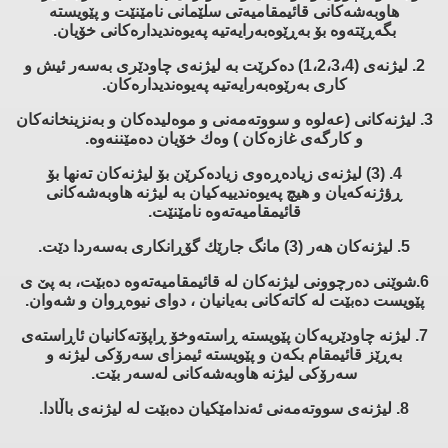
هاوبه‌شه‌كانی قائیمقامیه‌تی سلێمانی نامێنێت و پێویسته‌
بگه‌ڕێته‌وه‌ بۆ به‌ڕێوه‌به‌رایه‌تیه‌ په‌یوه‌ندیداره‌كانی خۆیان.
2. لیژنه‌ی (1،2،3،4) ده‌كرێت به‌ لیژنه‌ی چاودێری به‌سه‌ر ئیش و
كاری به‌رێوه‌به‌رایه‌تیه‌ په‌یوه‌ندیداره‌كان.
3. لیژنه‌كانی (عه‌لوه‌ و سووته‌مه‌نی و موه‌لیده‌كان و به‌نزینخانه‌كان
و كارگه‌ی غازه‌كان ) وه‌ك خۆیان ده‌مێننه‌وه‌.
4. (3) لیژنه‌ی زیاده‌ڕه‌وی زیاده‌كرێن بۆ لیژنه‌كان ته‌نها بۆ
ڕؤژنه‌كه‌یان و هیچ په‌یوه‌ندییه‌كیان به‌ لیژنه‌ هاوبه‌شه‌كانی
قائیمقامیه‌ته‌وه‌ نامێنێت.
5. لیژنه‌كان هه‌ر (3) مانگ جارێك گۆڕانكاری به‌سه‌ردا دێت.
6.شوێنی ده‌رچوونی لیژنه‌كان له‌ قائیمقامیه‌ته‌وه‌ ده‌بێت، به‌ پێ ی
پێویست ده‌بێت له‌ كاته‌كانی به‌یانیان ، دوای نیوه‌ڕوان و شه‌وان.
7. لیژنه‌ چاودێریه‌كان پێویسته‌ ڕاسته‌وخۆ ڕاپۆته‌كانیان ئاڕاسته‌ی
به‌ڕێز قائیمقام بكه‌ن و پێویسته‌ ئیمزای سه‌رۆكی لیژنه‌ و
سه‌رۆكی لیژنه‌ هاوبه‌شه‌كانی له‌سه‌ر بێت.
8. لیژنه‌ی سووته‌مه‌نی ئه‌ندامێكیان ده‌بێت له‌ لیژنه‌ی باڵادا.