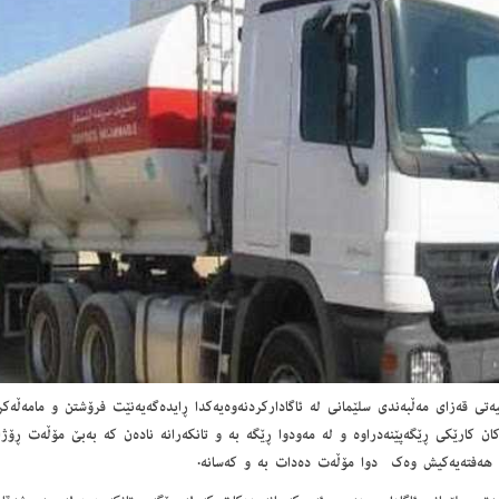
ه‌تی قه‌زای مه‌ڵبه‌ندی سلێمانی له‌ ئاگاداركردنه‌وه‌یه‌كدا ڕایده‌گه‌یه‌نێت فرۆشتن و مامه‌ڵه‌كر
كان كارێكی ڕێگه‌پێنه‌دراوه‌ و له‌ مه‌ودوا ڕێگه‌ به‌ و تانكه‌رانه‌ ناده‌ن كه‌ به‌بێ مۆڵه‌ت ڕۆژا
 هه‌فته‌یه‌كیش وه‌ك دوا مۆڵه‌ت ده‌دات به‌ و كه‌سانه‌.