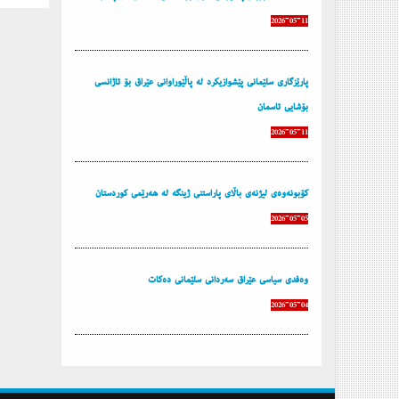
2026-05-11
پارێزگاری سلێمانی پێشوازیكرد له‌ پاڵێوراوانی عێراق بۆ ئاژانسی
بۆشایی ئاسمان
2026-05-11
كۆبونه‌وه‌ی لیژنه‌ی باڵای پاراستنی ژینگه‌ له‌ هه‌رێمی كوردستان
2026-05-05
وه‌فدی سیاسی عێراق سه‌ردانی سلێمانی ده‌كات
2026-05-04