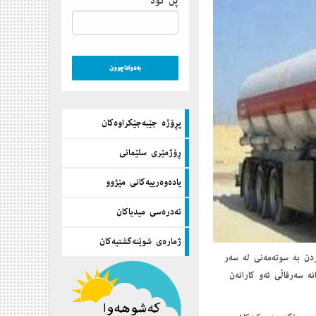
پن كۆد
پڕۆژه‌ جێبه‌جێكراوه‌كان
ڕۆژمێری سلێمانی
یاده‌وه‌رییه‌كانی مێژوو
ئه‌دره‌سی میدیاكان
ژماره‌ی شوێنه‌گشتیه‌كان
دن به‌ سوته‌مه‌نی له‌ سه‌ر
نه‌ سه‌رقاڵی ئه‌و كارانه‌ن