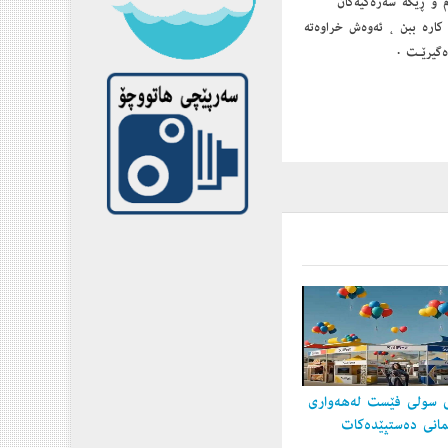
م و ڕێگه‌ سه‌ره‌كیه‌كان
كاره‌ ببن ، ئه‌وه‌ش خراوه‌ته‌
ه‌گیرێـت .
 سولی فێست لەهەواری
مانی دەستپێدەكات