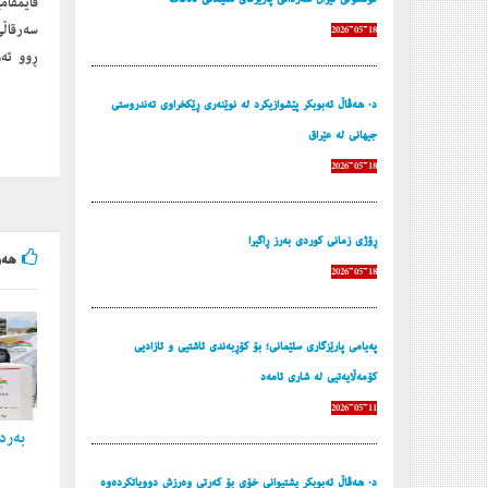
قایمقامی
سه‌رقاڵی
2026-05-18
ڕوو ئه‌و
د. هه‌ڤاڵ ئه‌بوبكر پێشوازیكرد له‌ نوێنه‌ری ڕێكخراوی ته‌ندروستی
جیهانی له‌ عێراق
2026-05-18
ڕۆژی زمانی كوردی به‌رز ڕاگیرا
هه‌و
2026-05-18
پەیامی پارێزگاری سلێمانی؛ بۆ کۆڕبەندی ئاشتیی و ئازادیی
کۆمەڵایەتیی لە شاری ئامەد
2026-05-11
به‌ردی
د. هه‌ڤاڵ ئه‌بوبكر پشتیوانی خۆی بۆ كه‌رتی وه‌رزش دووپاتكرده‌وه‌