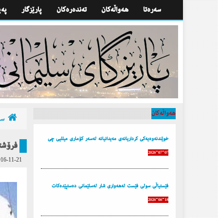
سه‌ره‌تا
هه‌واڵه‌كان
تەندەرەكان
پارێزگار
په‌
هه‌واڵه‌كان
سه‌
خوێندنەوەیەكی كرداریانەی مەیدانیانە لەسەر كۆماری میللیی چی
فرۆشتن
2026-07-07
16-11-21
فێستیاڵی سولی فێست لەهەواری شار لەسلێمانی دەستپێدەكات
2026-06-18