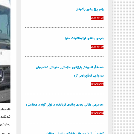
پێنج ڕۆژ پشوو ڕاگه‌یه‌نرا
2026-05-25
به‌ردی بناغه‌ی قوتابخانه‌یه‌ك دانرا
2026-05-19
د.هەڤاڵ ئەبوبەکر پارێزگاری سلێمانی، سەردانی ئەکادیمیای
سەربازیی قەڵاچوالانی کرد
2026-05-19
مه‌راسیمی دانانی به‌ردی بناغه‌ی قوتابخانه‌ی نوێی گوندی هه‌زارمێرد
قایمقامی
2026-05-18
شه‌قامه‌
،ماوه‌ی
كونسوڵی ئێران سه‌ردانی پارێزگای سلێمانی ده‌كات