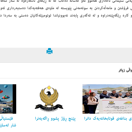
ه‌تی سلێمانی ئاگاداری هه‌موو ئه‌و كه‌سانه‌ ده‌كات كه‌ له‌ ڕێگه‌ی تانكه‌ره‌وه‌ له‌ سه‌ر شه‌قا
 فرۆشتن و مامه‌ڵه‌كردنن به‌ سوته‌مه‌نی پێویسته‌ له‌ ماوه‌ی هه‌فته‌یه‌كدا ده‌ستبه‌رداری ئه‌و 
 كاره‌ ڕێگه‌پێنه‌دراوه‌ و له‌ ئه‌گه‌ری پابه‌ند نه‌بوونیاندا ئوتومبێله‌كانیان ده‌ستی به‌ سه‌ردا د
اڵی زیاتر
 بناغه‌ی قوتابخانه‌یه‌ك دانرا
پێنج ڕۆژ پشوو ڕاگه‌یه‌نرا
فێستیاڵی
شار لەسلێ