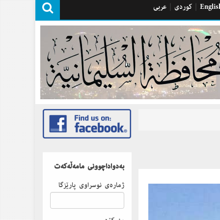
Englis
|
كوردی
|
عربی
بەدواداچوونى مامەڵەكەت
ژمارەى نوسراوى پارێزگا