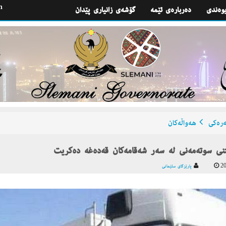
h
یوه‌ندی
گۆشه‌ی زانیاری پێدان
ره‌كی
هه‌واڵه‌كان
ی سوته‌مه‌نی له‌ سه‌ر شه‌قامه‌كان قه‌ده‌غه‌ ده‌كریت
20
پارێزگای سلێمانی