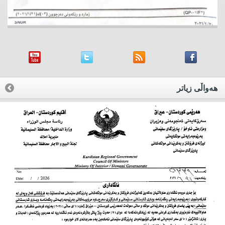
هه‌واڵی زیاتر