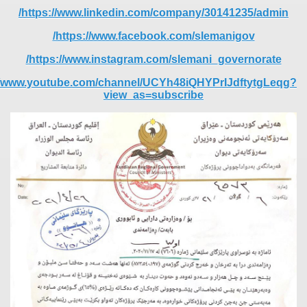
https://www.linkedin.com/company/30141235/admin/
https://www.facebook.com/slemanigov/
https://www.instagram.com/slemani_governorate/
//www.youtube.com/channel/UCYh48iQHYPrIJdftytgLeqg?
view_as=subscribe