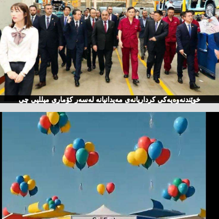
خوێندنەوەیەكی كرداریانەی مەیدانیانە لەسەر كۆماری میللیی چی