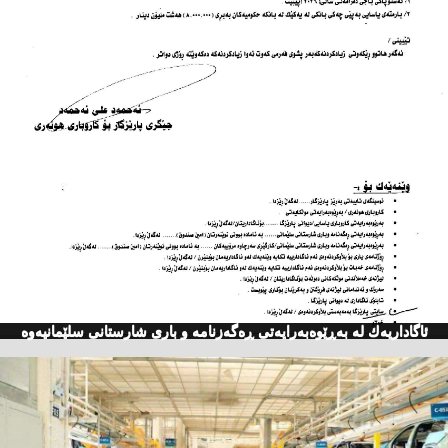
ئاگاداریه‌ك له‌ به‌ڕێوه‌به‌رایه‌تی ڕه‌گه‌زنامه‌ و باری شارستانی سلێمانیه‌وه‌