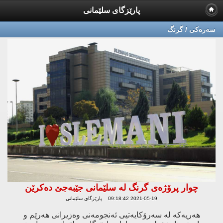
پارێزگای سلێمانی
سه‌ره‌كی / گرنگ
چوار پرۆژەی گرنگ لە سلێمانی جێبەجێ دەكرێن
2021-05-19 09:18:42 پارێزگای سلێمانی
هەریەكە لە سەرۆكایەتیی ئەنجومەنی وەزیرانی هەرێم ‌و