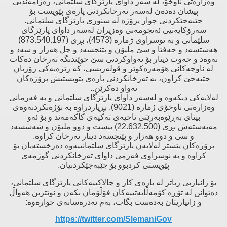
وەزارەتی ناوخۆ، لە سەر داوای پارێزگای سلێمانی، رەزامەندیی
پیشان دەدەن لەسەر تەرخانكردنی پارەی پێویست بۆ
جێبەجێكردنی چوار پرۆژە لە سنوری پارێزگای سلێمانی.
سەرۆكایەتیی ئەنجومەنی وەزیران لەسەر داوای پارێزگای
سلێمانی ‌و بە نوسراوی ژمارە (4573)، بڕی (873.540.197)
هەشتسەد و حەفتا و سێ ملیۆن و پێنجسەد و چل هەزار و سەد و
نەوەد و حەوت دینار بۆ تەواوكردنی سێ خوێندنگە تەرخان دەكات
لە ناوچەكانی هۆمەرەكوێر ‌و قولەریسی، كە رێژەیەكی زۆریان
جێبەجێ‌ كراون، بە تەرخانكردنی پارەی پێویستیش پرۆژەكان
تەواو دەكرێن..
لەلایەكی دیكەوە ‌و لەسەر داوای پارێزگای سلێمانی و بە فەرمانی
وەزارەتی ناوخۆی ژمارە (9021). بڕیاردراوە بە نۆژەنكردنەوەی
بینای بەڕێوەبەرێتی ناحیەی تەكیەی كاكەمەند ‌و بۆ ئەو
مەبەستەش بڕی (22.632.500) بیست ‌و دوو ملیۆن ‌و شەشسەد
‌و سی ‌و دوو هەزار ‌و پێنجسەد دینار تەرخان كراوە.
پرۆژەكان پێشتر لەلایەن پارێزگای سلێمانییەوە دەرخستەیان بۆ
كراوە ‌و بە نوسراوی فەرمی داوای تەرخانكردنی گوژمەی
پێویستی كردبوو بۆ جێبەجێكردنیان.
بۆ زانیاریی زیاتر لە بارەی كار ‌و چالاكییەكانی پارێزگای سلێمانی،
دەتوانن لە تۆڕە كۆمەڵایەتییەكان فۆڵۆمان بكەن ‌و نوێترین هەواڵ
‌و زانیاریتان بەدەست بگات، بەم ئەدرەسانەی خوارەوە:
https://twitter.com/SlemaniGov