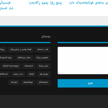
 بناغه‌ی قوتابخانه‌یه‌ك دانرا
پێنج ڕۆژ پشوو ڕاگه‌یه‌نرا
فێستیاڵی
شار لەسلێ
بابه‌ته‌كان
قه‌زا و ناحیه‌كان
كۆمه‌ڵه‌ هونه‌ری و رۆشنبیرییه‌كان
پڕۆژه‌ك
ئه‌نجومه‌نی پارێزگا
زانكۆ و په‌یمانگاكان
شوێنه‌ گه‌شتیاریه‌كا
دیوانی پارێزگا
شاره‌وانیه‌كان
به‌ڕێوه‌به‌رایه‌تیه‌ گشتیه‌كان
مێژووی كۆن
كتێبخانه‌
یاسا و رێنمای
فه‌رمانگه‌كان
نه‌خۆشخانه‌كان
شوێنه‌گشتیه‌كان
ماڵپه‌ره‌كان