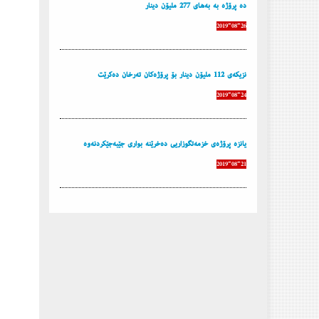
دە پرۆژە بە بەهای 277 ملیۆن دینار
2019-08-26
نزیكەی 112 ملیۆن دینار بۆ پرۆژەكان تەرخان دەكرێت
2019-08-24
یانزە پرۆژەی خزمەتگوزاریی دەخرێنە بواری جێبەجێكردنەوە
2019-08-21