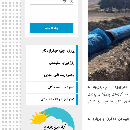
پن كۆد
پڕۆژه‌ جێبه‌جێكراوه‌كان
ڕۆژمێری سلێمانی
یاده‌وه‌رییه‌كانی مێژوو
ەن پارێزگای سلێمانییەوە دەرچووە ، بڕیاردراوە به‌
ئه‌دره‌سی میدیاكان
 دینار، كه ‌‌گوژمه‌ی پرۆژه‌ و ڕێژەی
ژماره‌ی شوێنه‌گشتیه‌كان
وندی كانی هه‌نجیر بۆ تانكی
‌كی به‌ڕێوه‌به‌رایه‌تی ئاوی ده‌وروبه‌ری سلێمانییەوە له‌ ماوه‌ی 40 ڕۆژدا جێبه‌جێ ده‌كرێ و بڕیارە لە