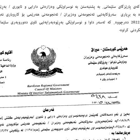
کەی پارێزگای سلێمانی، بە پشتبەستن بە نوسراوێکی وه‌زاره‌تی دارایی و ئابوری / به‌ڕێوه
ردنی کراوە.