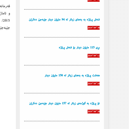
فەرمانە
شەش پرۆژە بە بەهای زیاتر لە 94 ملیۆن دینار جێبەجێ دەكرێن
جێبەجێک
2019-09-30
بڕی 115 ملیۆن دینار بۆ شەش پرۆژە
2019-09-12
هەشت پرۆژە بە بەهای زیاتر لە 150 ملیۆن دینار
2019-09-10
نۆ پرۆژە بە گوژمەی زیاتر لە 157 ملیۆن دینار جێبەجێ دەكرێن
2019-08-28