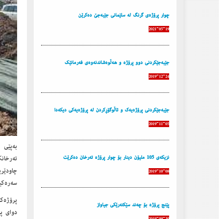
چوار پرۆژەی گرنگ لە سلێمانی جێبەجێ دەكرێن
2021-05-19
جێبەجێكردنی دوو پرۆژە ‌و هەڵوەشاندنەوەی فەرمانێك
2019-12-24
جێبەجێكردنی پرۆژەیەك ‌و ئاڵوگۆڕكردن لە پرۆژەیەكی دیكەدا
2019-11-05
نزیكەی 105 ملیۆن دینار بۆ چوار پرۆژە تەرخان دەكرێت
چاودێري
2019-10-08
سه‌ره‌ك
پێنج پرۆژە بۆ چەند سێكتەرێكی جیاواز
دوای پا
2019-09-30