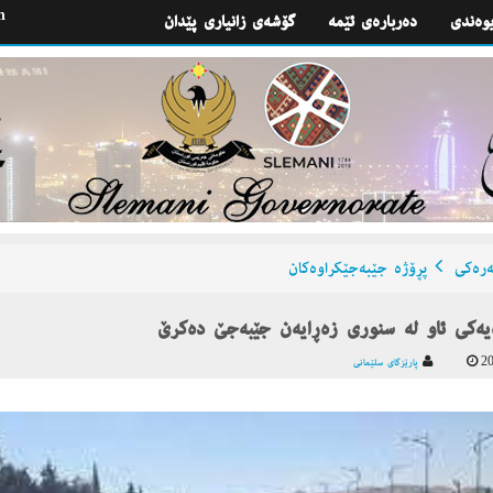
h
یوه‌ندی
گۆشه‌ی زانیاری پێدان
ره‌كی
پڕۆژه‌ جێبه‌جێكراوه‌كان
یه‌كی ئاو له‌ سنوری زه‌ڕایه‌ن جێبه‌جێ ده‌كرێ
20
پارێزگای سلێمانی