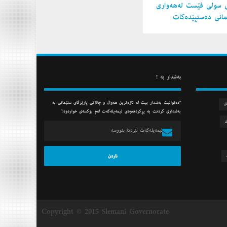
 سولی فێست لەهەواری
مانی دەستپێدەكات
به‌شدار به‌ !
"ده‌توانیت به‌شدار بیت له‌ تازه‌ترین هه‌واڵ و چالاكی پارێزگای سلێمانی به‌
ان
به‌شداری كردنت به‌ پڕكردنه‌وه‌ی ئیمه‌یله‌كه‌ت له‌م بۆكسه‌ی خواره‌وه‌:"
ن
Copyright © 2015 Slemani Governorate.