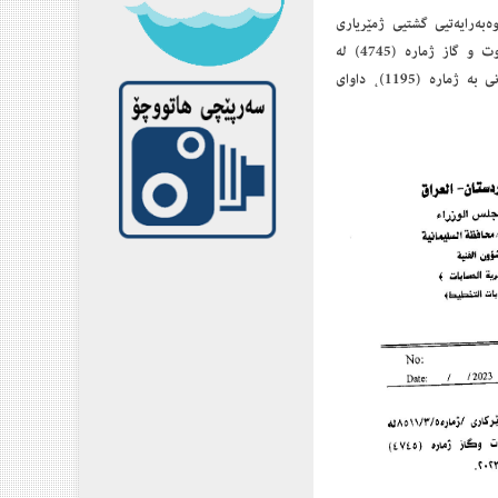
‌به‌رایه‌تیی گشتیی ژمێریاری
و ئاماژه‌ به‌ بڕیاری سه‌رۆكایه‌تیی ئه‌نجومه‌نی وه‌زیران / ئه‌نجومه‌نی هه‌رێمی بۆ كاروباری نه‌وت و گاز ژماره‌ (4745) له‌
20/5/ 2022 دەرچووە، کە لەسەر داوا و نوسراوێکی به‌ڕێوه‌به‌رایه‌تیی ئاوی ده‌وروبه‌ری سلێمانی بە ژماره‌ (1195)، داوای