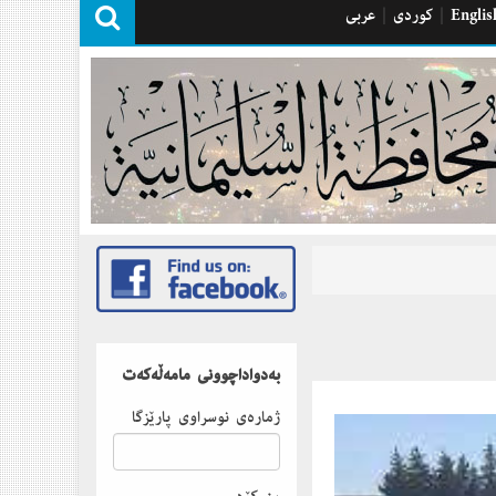
Englis
|
كوردی
|
عربی
بەدواداچوونى مامەڵەكەت
ژمارەى نوسراوى پارێزگا