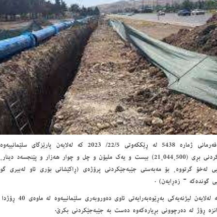
به‌پێی فه‌رمانی ژماره‌ 5438 له‌ ڕێككه‌وتی 22/5/ 2023 کە لەلای
ته‌رخانكردنی بڕی (21،044،500) بیست و یه‌ك ملیۆن و چل و چوار هه‌زار و پێنجسه‌د
ی له‌خۆ گرتووه‌، بۆ مه‌به‌ستی جێبه‌جێكردنی پرۆژه‌ی (ڕاكێشانی بۆری ئاو له‌بیری گ
يی گونده‌كه‌ - زەڕایەن) .
پرۆژەکە له‌لایه‌ن لیژنه‌یه
نزه‌ ڕؤژ لە دەرچوونی بڕیارەکەوە ده‌ست به‌ جێبه‌جێكردنی بكرێ.