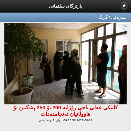
پارێزگای سلێمانی
سه‌ره‌كی / گرنگ
كلینكی عەلی ناجی رۆژانە 200 بۆ 250 پشكنین بۆ
هاووڵاتیان ئەنجامدەدات
2021-08-09 09:16:50 پارێزگای سلێمانی