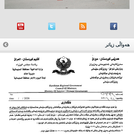
هه‌واڵی زیاتر