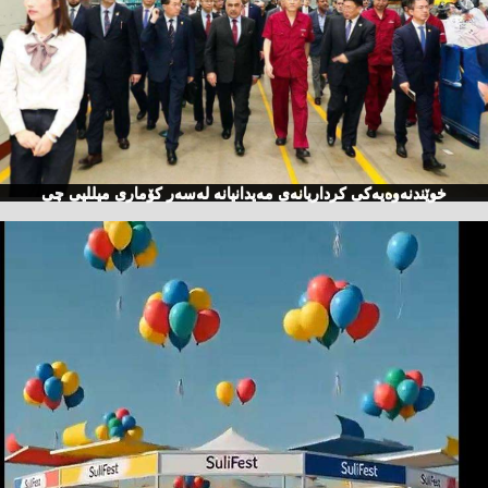
خوێندنەوەیەكی كرداریانەی مەیدانیانە لەسەر كۆماری میللیی چی