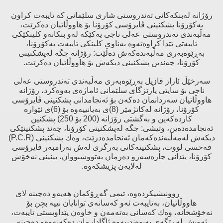
رۆژانە لەبنكەكانی تەندروستی شاری سلێمانی كە تایبەت كراون
بەكۆرۆنا پشكنینی ڤایرۆسی كۆرۆنا بۆ هاووڵاتیان دەكرێت،
مەڵبەندی تەندروستی عەلی ناجی یەكێكە لەو بنكانەو كلینكێكی
تایبەتی تێدا كراوەتەوە بەناوی كلینكی تایبەت بەكۆرۆنا،
بەڕێوەبەری مەڵبەندەكەش دەڵێت: رۆژانە جگە لەپشكنینی
كۆرۆنا، چەندین پشكنینی دیكەش بۆ هاووڵاتیان دەكرێت.
سەرخێڵ ئاراز فازیل بەڕێوەبەری مەڵبەندی تەندروستی عەلی
ناجی بۆ سایتی پارێزگای سلێمانی ئاماژەی بەوەكرد، رۆژانە
هاووڵاتیان سەردانمان دەكەن بۆ ئەنجامدانی پشكنینی ڤایرۆسی
كۆرۆنا، رۆژانە لەكاتژمێر (8)ی بەیانییەوە بۆ (6)ی ئێوارە
كاردەكەین و بەگشتی رۆژانە (200 بۆ 250) پشكنین
ئەنجامدەدەین، وتیشی: جگە لەپشكنینی كۆرۆنا، چەند پشكنینێكی
دیكەش لەمەڵبەندەكەمان ئەنجامدەدرێت، وەك پشكنینی (P.C.R)
فەحسی لووت، پشكنینەكانی بەرگری لەش بەرامبەر ڤایرۆسی
كۆرۆنا، پێدانی چارەسەرو دەرمان بەتووشبووان، بینینی نەخۆش
لەلایەن پزیشكەوە.
روونیشیكردەوە، تیمی گەڕۆكمان هەیەو دەچینە لای
هاووڵاتیان، بەتایبەت ئەو كەسانەی توانایان نییە بچن بۆ
نەخۆشخانە، وەك كەسانی بەتەمەن و خاوەن پێداویستی تایبەت،
ئەویش لەڕێگەی پەیوەندییەوە ئاگادارمان دەكەنەوەو دەچینە