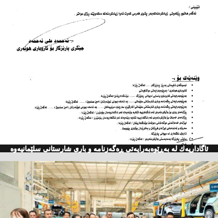
ئاگاداریه‌ك له‌ به‌ڕێوه‌به‌رایه‌تی ڕه‌گه‌زنامه‌ و باری شارستانی سلێمانیه‌وه‌