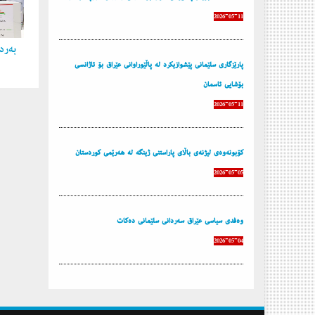
2026-05-11
به‌ردی
پارێزگاری سلێمانی پێشوازیكرد له‌ پاڵێوراوانی عێراق بۆ ئاژانسی
بۆشایی ئاسمان
2026-05-11
كۆبونه‌وه‌ی لیژنه‌ی باڵای پاراستنی ژینگه‌ له‌ هه‌رێمی كوردستان
2026-05-05
وه‌فدی سیاسی عێراق سه‌ردانی سلێمانی ده‌كات
2026-05-04