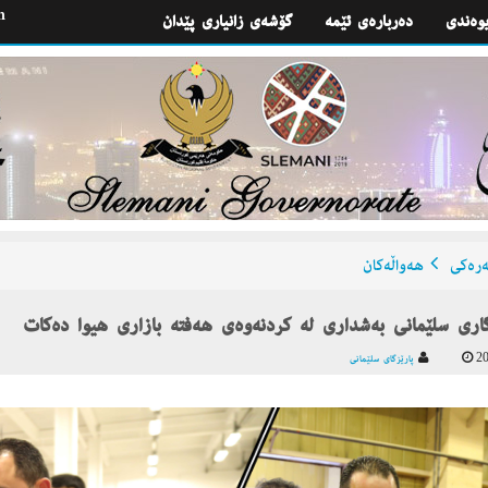
h
یوه‌ندی
گۆشه‌ی زانیاری پێدان
ره‌كی
هه‌واڵه‌كان
گاری سلێمانی بەشداری لە کردنەوەی هەفتە بازاری هیوا دەکات
20
پارێزگای سلێمانی