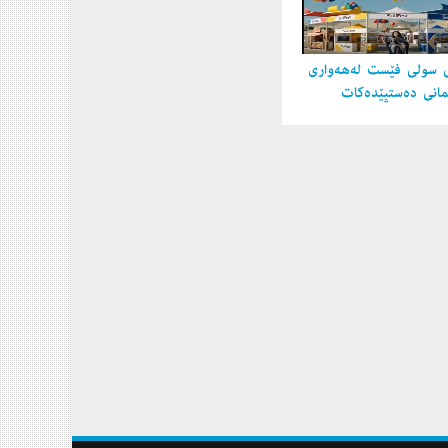
 سولی فێست لەهەواری
مانی دەستپێدەكات