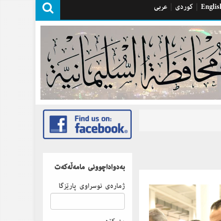
Englis
|
كوردی
|
عربی
بەدواداچوونى مامەڵەكەت
ژمارەى نوسراوى پارێزگا