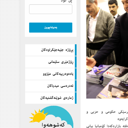
پن كۆد
پڕۆژه‌ جێبه‌جێكراوه‌كان
ڕۆژمێری سلێمانی
یاده‌وه‌رییه‌كانی مێژوو
ئه‌دره‌سی میدیاكان
ژماره‌ی شوێنه‌گشتیه‌كان
ند بەرپرسێکی حکومی و حزبی و
رایەوە
2 ی شەو كراوە دەبێت، لە هەفتە بازارەكەدا كۆمپانیا بیانی