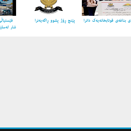
 بناغه‌ی قوتابخانه‌یه‌ك دانرا
پێنج ڕۆژ پشوو ڕاگه‌یه‌نرا
فێستیاڵی
شار لەسلێ