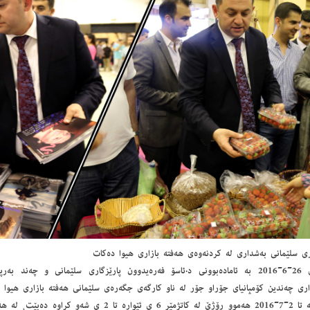
ری سلێمانی بەشداری لە کردنەوەی هەفتە بازاری هیوا دەکات
ئێوارەی 26-6-2016 بە ئامادەبوونی د.ئاسۆ فەرەیدوون پارێزگاری سلێمانی و چە
ری چەندین كۆمپانیای جۆراو جۆر لە ناو كارگەی جگەرەی سلێمانی هەفتە بازاری هیوا ك
بازارەكە تا 2-7-2016 هەموو رۆژێ لە كاتژمێر 6 ی ئێوارە تا 