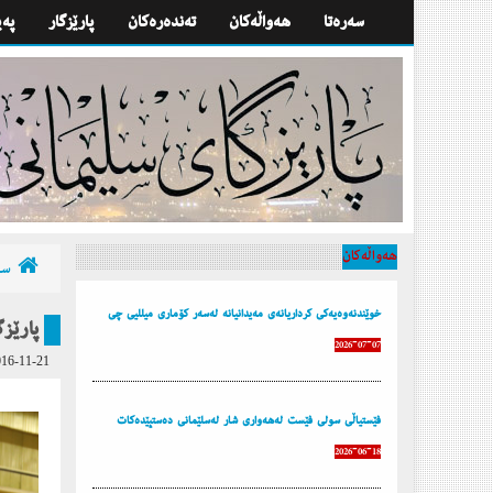
سه‌ره‌تا
هه‌واڵه‌كان
تەندەرەكان
پارێزگار
په‌
هه‌واڵه‌كان
سه‌
خوێندنەوەیەكی كرداریانەی مەیدانیانە لەسەر كۆماری میللیی چی
پارێز
2026-07-07
16-11-21
فێستیاڵی سولی فێست لەهەواری شار لەسلێمانی دەستپێدەكات
2026-06-18