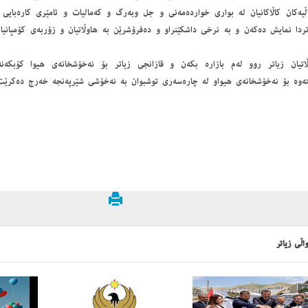
ڵیەکان كاڵاكانیان لە بواری خواردەمەنی و جل وبەرگ و كەمالیات و ئامێری كارەبایی
دا نمایش دەكەن و بە نرخی داشکێنراو و دەفرۆشرێن بە هاوڵاتیان و زۆربەی كۆمپانیاكان
ڵاتیان زیاتر روو لەم بازارە بكەن و قازانجی زیاتر بۆ نەخۆشخانەی هیوا كۆبكەنە
تەوە بۆ نەخۆشخانەی هیواو لە چارەسەری توشبوان بە نەخۆشی شێرپەنجە خەرج دەکرێت
اڵی زیاتر