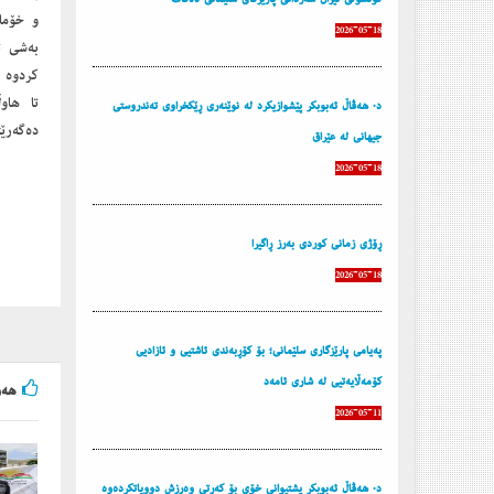
و خۆما
2026-05-18
بەشی تر
كردوە
تا هاو
د. هه‌ڤاڵ ئه‌بوبكر پێشوازیكرد له‌ نوێنه‌ری ڕێكخراوی ته‌ندروستی
دەگەرێ
جیهانی له‌ عێراق
2026-05-18
ڕۆژی زمانی كوردی به‌رز ڕاگیرا
2026-05-18
پەیامی پارێزگاری سلێمانی؛ بۆ کۆڕبەندی ئاشتیی و ئازادیی
کۆمەڵایەتیی لە شاری ئامەد
هه‌و
2026-05-11
د. هه‌ڤاڵ ئه‌بوبكر پشتیوانی خۆی بۆ كه‌رتی وه‌رزش دووپاتكرده‌وه‌