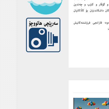
 و گۆڤار و کتێب و چەندین
 داشكاندنیان بۆ كاڵاكانیان
وە. قازانجی فرۆشتنەکانیش