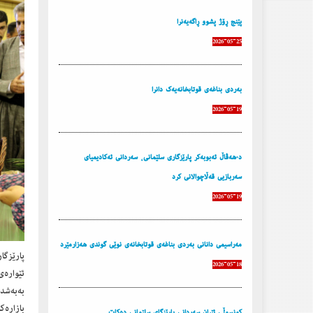
پێنج ڕۆژ پشوو ڕاگه‌یه‌نرا
2026-05-25
به‌ردی بناغه‌ی قوتابخانه‌یه‌ك دانرا
2026-05-19
د.هەڤاڵ ئەبوبەکر پارێزگاری سلێمانی، سەردانی ئەکادیمیای
سەربازیی قەڵاچوالانی کرد
2026-05-19
مه‌راسیمی دانانی به‌ردی بناغه‌ی قوتابخانه‌ی نوێی گوندی هه‌زارمێرد
پارێزگا
2026-05-18
بەبەشدا
كونسوڵی ئێران سه‌ردانی پارێزگای سلێمانی ده‌كات