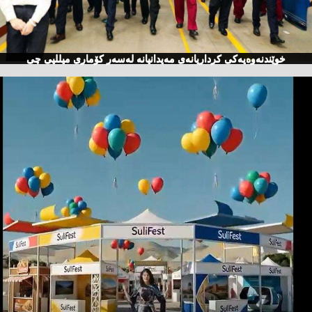
خوێندنەوەیەكی كرداریانەی مەیدانیانە لەسەر كۆماری میللیی چی