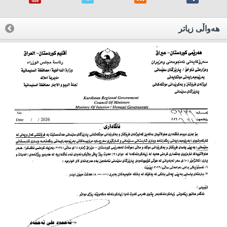
هه‌واڵی زیاتر