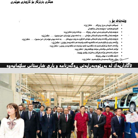
ئاگاداریه‌ك له‌ به‌ڕێوه‌به‌رایه‌تی ڕه‌گه‌زنامه‌ و باری شارستانی سلێمانیه‌وه‌