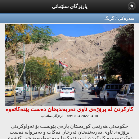
پارێزگای سلێمانی
سه‌ره‌كی / گرنگ
كاركردن لە پرۆژەی ئاوی دەربەندیخان دەست پێدەكاتەوە
2022-04-18 09:10:24 پارێزگای سلێمانی
حكومەتی هەرێمی كوردستان پارەی پێویست بۆ تەواوكردنی
پرۆژەی ئاوی دەربەندیخان تەرخان دەكات ‌و بەمزوانە دەست
دەكرێتەوە بە كاركردن لە پرۆژەكەدا ‌و بە تەواوبوونیشی كێشەی