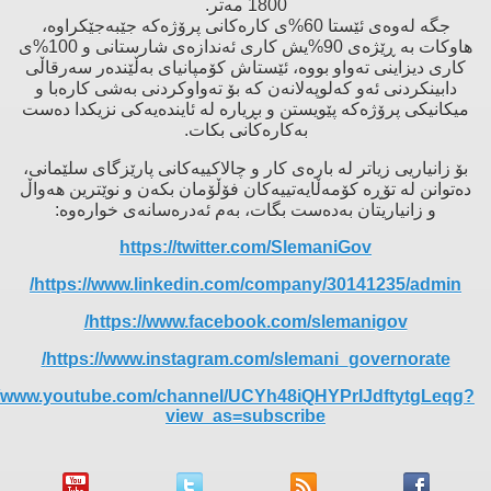
1800 مەتر.
جگە لەوەی ئێستا 60%ی كارەكانی پرۆژەكە جێبەجێكراوە،
هاوكات بە ڕێژەی 90%یش كاری ئەندازەی شارستانی و 100%ی
كاری دیزاینی تەواو بووە، ئێستاش كۆمپانیای بەڵێندەر سەرقاڵی
دابینكردنی ئەو كەلوپەلانەن كە بۆ تەواوكردنی بەشی كارەبا و
میكانیكی پرۆژەكە پێویستن و بڕیارە لە ئایندەیەكی نزیكدا دەست
بەكارەكانی بكات.
بۆ زانیاریی زیاتر لە بارەی كار ‌و چالاكییەكانی پارێزگای سلێمانی،
دەتوانن لە تۆڕە كۆمەڵایەتییەكان فۆڵۆمان بكەن ‌و نوێترین هەواڵ
‌و زانیاریتان بەدەست بگات، بەم ئەدرەسانەی خوارەوە:
https://twitter.com/SlemaniGov
https://www.linkedin.com/company/30141235/admin/
https://www.facebook.com/slemanigov/
https://www.instagram.com/slemani_governorate/
//www.youtube.com/channel/UCYh48iQHYPrIJdftytgLeqg?
view_as=subscribe