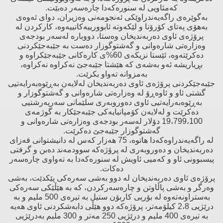
كەمئاویی لە سنورەكەدا چارەسەر دەبێت.
بەگوێرەی راگەیەندراوێكی ئەنجومەنی وەزیران، دوای ئەوەی
بەهۆی پەتای كۆرۆنا و لێكەوتە ئابوورییەكانییەوە، كاركردن لە
پرۆژەی ئاوی دەربەندیخان وەستا، دووبارە لەسەر بودجەی
وەزارەتی شارەوانی و گەشتوگوزار دەست بە جێبەجێكردنی
دەكرێتەوە، ئێستا نزیكەی 60%ی كارەكانی جێبەجێكراوە و
بڕیاریشە ئەو بەشەی كە هێشتا جێبەجێ‌ نەكراوە نەكراوە،
بەمزوانە تەواو بكرێت.
جێبەجێكردنی پرۆژەی ئاوی دەربەندیخان لەلایەن بەڕێوەبەرایەتیی
گشتی ئاو و ئاوەڕۆ لە وەزارەتی شارەوانی و گەشتوگوزار و
بەڕێوەبەرایەتیی ئاوی دەوروبەری سلێمانی سەرپەرشتیی
دەكرێت و لەلایەن كۆمپانیایەكی جێبەجێكار بە گوژمەی
19،799،100 دۆلار لەسەر بودجەی وەزارەتی شارەوانی و
گەشتوگوزار جێبەجێ‌ دەكرێت.
لە راگەیەندراوەكەدا هاتوە، 75 هەزار كەس لە دانیشتوانی قەزای
دەربەندیخان و دەوروبەری لە پرۆژەكە سوودمەند دەبن ‌و گرفتی
پیسبوونی ئاو و كەمیی ئاویش لە سنورەكەدا بە تەواوی چارەسەر
دەكات.
پرۆژەی ئاوی دەربەندیخان لە دوو بەشی سەرەكی پێكدێت، بەشی
وەرگر و بەشی پاڵاوتن و چارەسەركردن، كە بە هێڵێكی سەرەكی
بەستراونەتەوە لە بۆریی كاربۆن ستیل بە تیرەی 500 ملیم و بە
درێژیی 2،8 كیلۆمەتر، پرۆژەكە دوو هێڵی دابەشكردنی ئاوی هەیە
بە تیرەی 400 ملیم و درێژیی 250 مەتر و 300 ملیم بەدرێژیی