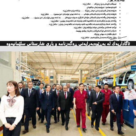
ئاگاداریه‌ك له‌ به‌ڕێوه‌به‌رایه‌تی ڕه‌گه‌زنامه‌ و باری شارستانی سلێمانیه‌وه‌