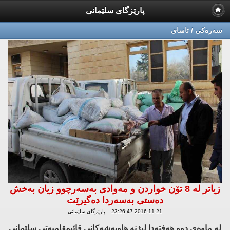
پارێزگای سلێمانی
سه‌ره‌كی / ئاسای
زیاتر له‌ 8 تۆن خواردن و مه‌وادی به‌سه‌رچوو زیان به‌خش
ده‌ستی به‌سه‌ردا ده‌گیرێت
2016-11-21 23:26:47 پارێزگای سلێمانی
له‌ ماوه‌ی دوو هه‌فته‌دا لیژنه‌ هاوبه‌شه‌كانی قائیمقامیه‌تی سلێمانی