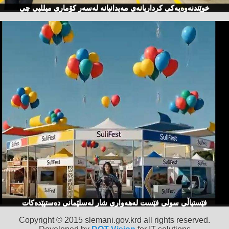
خوێندنەوەیەكی كرداریانەی مەیدانیانە لەسەر كۆماری میللیی چی
فێستیاڵی سولی فێست لەهەواری شار لەسلێمانی دەستپێدەكات
Copyright © 2015 slemani.gov.krd all rights reserved.