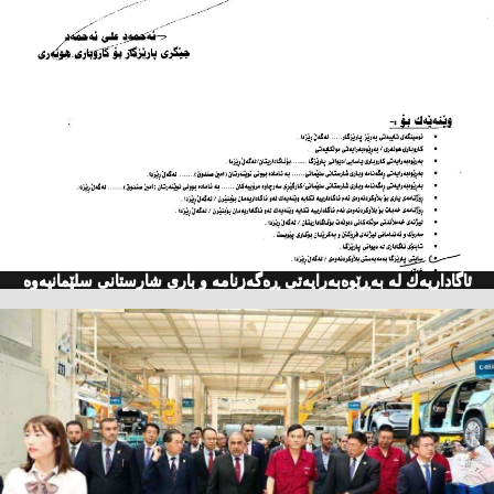
ئاگاداریه‌ك له‌ به‌ڕێوه‌به‌رایه‌تی ڕه‌گه‌زنامه‌ و باری شارستانی سلێمانیه‌وه‌