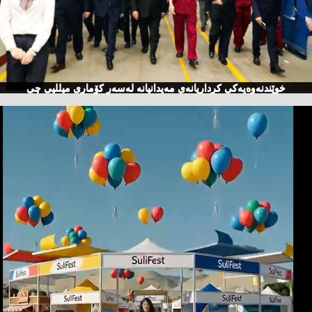
خوێندنەوەیەكی كرداریانەی مەیدانیانە لەسەر كۆماری میللیی چی