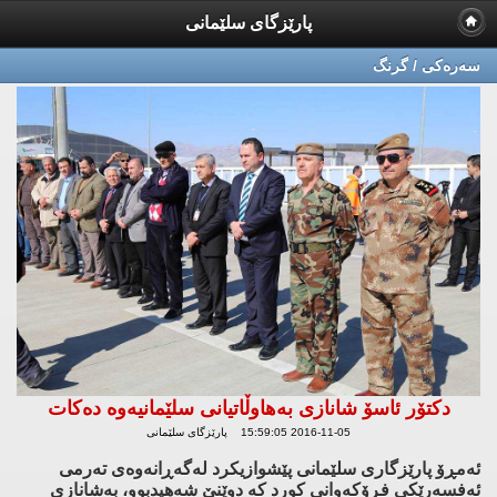
پارێزگای سلێمانی
سه‌ره‌كی / گرنگ
دكتۆر ئاسۆ شانازی بەهاوڵاتیانی سلێمانیەوە دەكات
2016-11-05 15:59:05 پارێزگای سلێمانی
ئەمڕۆ پارێزگاری سلێمانی پێشوازیكرد لەگەڕانەوەی تەرمی
ئەفسەرێكی فڕۆكەوانی كورد كە دوێنێ شەهیدبوو، بەشانازی