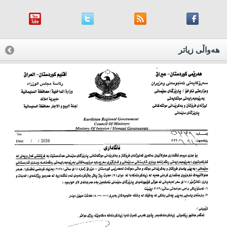
هه‌واڵی زیاتر