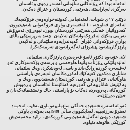
لەقەڵەمیدا كە ڕۆڵەكانی سلێمانی لەسەر زەوی و ئاسمان
بەرگری لەپاراستنی هەرێمی كوردستان و عێراق دەكەن.
دوێنێ ١٧ی شوبات، لەئەنجامی كەوتنەخوارەوەی فرۆكەیەك
لەقەزای فەلوجە، ١٠ ئەفسەری بواری فرۆكەوانی شەهیدبوون،
كەدووانیان خەڵكی هەرێمی كوردستان بوون، نیوەڕۆی ئەمڕۆش
تەرمی یەكێك لەفرۆكەوانەكان لەلایەن چەند بەرپرسێکی باڵای
بواری فرۆکەوانی عێراق گەیەندرایەوە سلێمانی و لەلایەن
پارێزگاریشەوە پێشوزای لەگەڕانەوەی تەرمەكەكرا.
لای خۆیەوە دكتۆر ئاسۆ فەرەیدون پارێزگاری سلێمانی
لەلێدوانێكی ڕۆژنامەوانیدا هاوخەمی و پرسەی بۆكەسوكاری ئەو
ئەفسەرە كوردە ڕایگەیاند و باسی لەوەشكرد، وەك سلێمانی
شانازی دەكەین كەیەكێك لەكوڕەكانمان لەبەرەی پاراستنی
هاوڵاتیانی عێراق و هەرێمی كوردستان شەهیدبووە، وەك و
یەكێتیش شانازییەكی گەورەیە كەتائێستا لەئاسمان و زەویش
كوڕەكانی پەروەردە دەكات بۆ پاراستنی خاك و نیشتیمانەكەیان و
خوێن دەڕێژێت.
ئەو ئەفسەرە شەهیدە خەڵكی سلێمانییەو ناوی نەقیب ئەحمەد
نەهرۆ بەرزنجییە، لەدایكبووی ساڵی 1989یە، بەوتەی باوكی
شەهید، دوێنێ لەگەڵ شەهیدبونی كوڕەكەی، رائید محەمەدیش
كوڕێكی هاتوەتە دنیاوە.