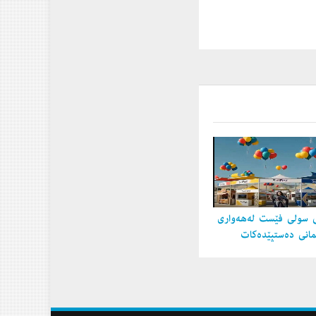
 سولی فێست لەهەواری
مانی دەستپێدەكات