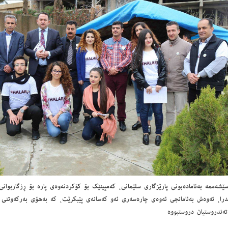
سێشه‌ممه‌ به‌ئاماده‌بونی پارێزگاری سلێمانی، كه‌مپینێك بۆ كۆكردنه‌وه‌ی پاره‌ بۆ ڕزگاربوان
ندرا، ئه‌وه‌ش به‌ئامانجی ئه‌وه‌ی چاره‌سه‌ری ئه‌و كه‌سانه‌ی پێبكرێت، كه‌ به‌هۆی به‌ركه‌وتنی
 ته‌ندروستیان دروستبووه