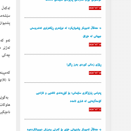
له‌گه‌ڵ 
2026-05-18
پشتیوان‌
د. هه‌ڤاڵ ئه‌بوبكر پێشوازیكرد له‌ نوێنه‌ری ڕێكخراوی ته‌ندروستی
جیهانی له‌ عێراق
ئه‌و كه‌
2026-05-18
له‌ژێر د
چه‌كی ك
ڕۆژی زمانی كوردی به‌رز ڕاگیرا
2026-05-18
تا (8)ی ئێواره‌ ده‌كرێته‌وه‌، شوێنه‌كه‌شی له‌به‌رده‌م مۆزه‌خانه‌ی ئه‌منه‌ سوره‌كه‌ی سلێمانی ده‌بێت
پەیامی پارێزگاری سلێمانی؛ بۆ کۆڕبەندی ئاشتیی و ئازادیی
کۆمەڵایەتیی لە شاری ئامەد
2026-05-11
ناجێگیره
د. هه‌ڤاڵ ئه‌بوبكر پشتیوانی خۆی بۆ كه‌رتی وه‌رزش دووپاتكرده‌وه‌