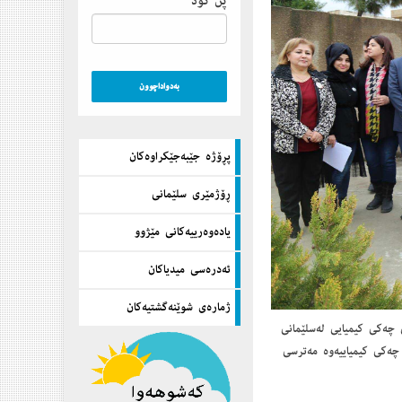
پن كۆد
پڕۆژه‌ جێبه‌جێكراوه‌كان
ڕۆژمێری سلێمانی
یاده‌وه‌رییه‌كانی مێژوو
ئه‌دره‌سی میدیاكان
ژماره‌ی شوێنه‌گشتیه‌كان
ی چه‌كی كیمیایی له‌سلێمانی
 چه‌كی كیمیاییه‌وه‌ مه‌ترسی