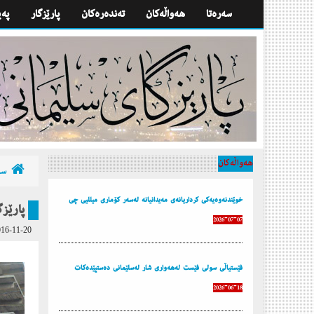
سه‌ره‌تا
هه‌واڵه‌كان
تەندەرەكان
پارێزگار
په‌
هه‌واڵه‌كان
سه‌
خوێندنەوەیەكی كرداریانەی مەیدانیانە لەسەر كۆماری میللیی چی
پارێزگ
2026-07-07
16-11-20
فێستیاڵی سولی فێست لەهەواری شار لەسلێمانی دەستپێدەكات
2026-06-18