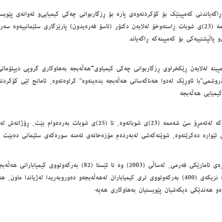
ڕاگه‌یاندنی كه‌مپینێك بۆ كۆكردنه‌وه‌ی پاره‌ بۆ ڕزگاربوانی چه‌كی كیمیایی‌و ئه‌وانه‌ی پێویستی
سێشه‌ممه‌ (23)ی شوبات ڕاسته‌وخۆ له‌لایه‌ن دكتۆر (ئاسۆ فه‌ره‌یدون) پارێزگاری سلێمانییه‌وه‌ سه‌
و پاڵپشتییه‌كی بۆ كه‌مپینه‌كه‌ ڕاگه‌یاند
مپینه‌ له‌لایه‌ن ڕێكخراوی ڕزگاربوانی چه‌كی كیمیاوی-هه‌ڵه‌بجه‌ به‌هاوكاری گروپی دیپلۆماتی‌و 
روشمی"با ئاوڕێك له‌دوا هه‌ناكه‌سانی هه‌ڵه‌بجه‌ بده‌ینه‌وه‌" كراوه‌ته‌وه‌، ئامانج لێی كۆكردنه‌
یمیایی هه‌ڵه‌بجه
به‌گوێره‌ی ئامارێكی فه‌رمی، له‌ساڵی (2003) وه‌ تا ئێستا (82) به‌ركه‌وتوو
هاوكات نزیكه‌ی (400) به‌ركه‌وتووی تری كیمیاباران له‌هه‌ڵه‌بجه‌و ده‌وروبه‌ریدا له‌ژیاندا ما
‌‌و هه‌ندێكی دیكه‌شیان پێویستیان به‌هاوكاری هه‌یه‌.