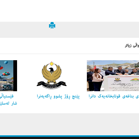
اڵی زیاتر
 بناغه‌ی قوتابخانه‌یه‌ك دانرا
پێنج ڕۆژ پشوو ڕاگه‌یه‌نرا
فێستیاڵی
شار لەسلێ