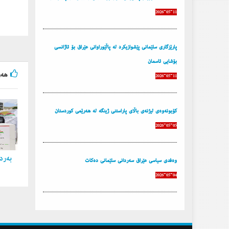
2026-05-11
پارێزگاری سلێمانی پێشوازیكرد له‌ پاڵێوراوانی عێراق بۆ ئاژانسی
بۆشایی ئاسمان
هه‌و
2026-05-11
كۆبونه‌وه‌ی لیژنه‌ی باڵای پاراستنی ژینگه‌ له‌ هه‌رێمی كوردستان
2026-05-05
به‌ردی
وه‌فدی سیاسی عێراق سه‌ردانی سلێمانی ده‌كات
2026-05-04