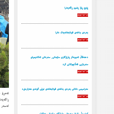
پێنج ڕۆژ پشوو ڕاگه‌یه‌نرا
2026-05-25
به‌ردی بناغه‌ی قوتابخانه‌یه‌ك دانرا
2026-05-19
د.هەڤاڵ ئەبوبەکر پارێزگاری سلێمانی، سەردانی ئەکادیمیای
سەربازیی قەڵاچوالانی کرد
2026-05-19
مه‌راسیمی دانانی به‌ردی بناغه‌ی قوتابخانه‌ی نوێی گوندی هه‌زارمێرد
ئه‌مڕۆ 
2026-05-18
ڕاگه‌یه‌
له‌سه‌ر
كونسوڵی ئێران سه‌ردانی پارێزگای سلێمانی ده‌كات