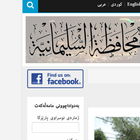
Englis
|
كوردی
|
عربی
بەدواداچوونى مامەڵەكەت
ژمارەى نوسراوى پارێزگا