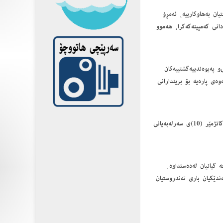
ان به‌هاوكارییه‌، ئه‌مڕۆ
ردانی كه‌مپینه‌كه‌كرا، هه‌موو
په‌یوه‌ندییه‌گشتییه‌كان
وه‌ی پاره‌یه‌ بۆ بریندارانی
كه‌مپینه‌كه‌ له‌ئه‌مڕۆ سێ شه‌ممه‌ (23)ی شوباته‌وه‌، تا (25)ی شوبات به‌رده‌وام بێت، ڕۆژانه‌ش له‌كاتژمێر (10)ی سه‌رله‌به‌یانی
ی كیمیابارانی هه‌ڵه‌بجه‌ گیانیان له‌ده‌ستداوه‌،
ون، هه‌ندێكیان باری ته‌ندروستیان