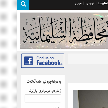
Englis
|
كوردی
|
عربی
بەدواداچوونى مامەڵەكەت
ژمارەى نوسراوى پارێزگا