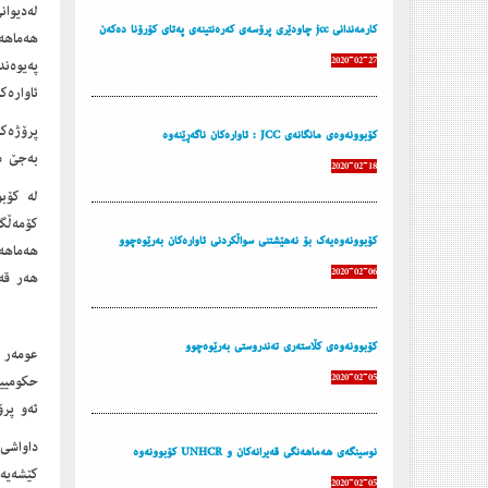
له‌دیوا
كارمه‌ندانی jcc چاودێری پرۆسه‌ی كه‌ره‌نتینه‌ی په‌تای كۆرۆنا ده‌كه‌ن
2020-02-27
په‌یوه‌
ئاواره‌ك
كۆبوونه‌وه‌ی مانگانه‌ی JCC : ئاواره‌كان ناگه‌ڕێنه‌وه‌
به‌جێ د
2020-02-18
له‌ كۆب
كۆمه‌ڵگ
كۆبوونه‌وه‌یه‌ك بۆ نه‌هێشتنی سواڵكردنی ئاواره‌كان به‌رێوه‌چوو
2020-02-06
هه‌ر قه‌
كۆبوونه‌وه‌ی كڵاسته‌ری ته‌ندروستی به‌رێوه‌چوو
2020-02-05
حكومییه
ئه‌و پرۆ
داواشی 
نوسینگەى هەماهەنگى قەیرانەکان و UNHCR کۆبوونەوە
كێشه‌یه
2020-02-05