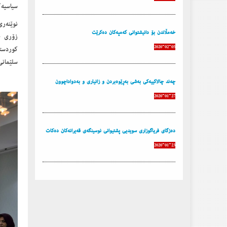
سیاسیه‌ك
خەمڵاندن بۆ دانیشتوانى کەمپەکان دەکرێت
زۆری خس
2020-02-05
كوردستا
سلێمانی
چه‌ند چالاكییه‌كی به‌شی بەڕێوەبردن و زانیاری و بەدواداچوون
2020-01-27
ده‌زگای فریاگوزاری سویدیی پشتیوانی نوسینگه‌ی قه‌یرانه‌كان ده‌كات
2020-01-23