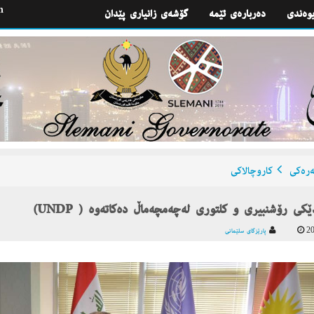
h
یوه‌ندی
گۆشه‌ی زانیاری پێدان
ره‌كی
كاروچالاكی
20
پارێزگای سلێمانی