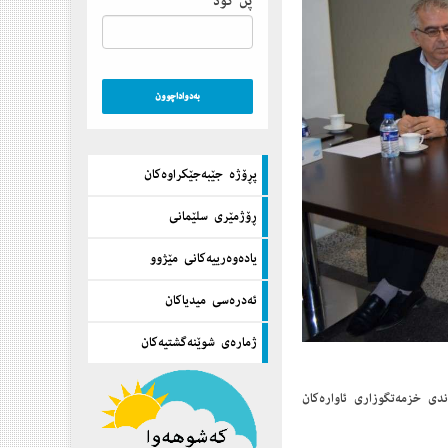
پن كۆد
پڕۆژه‌ جێبه‌جێكراوه‌كان
ڕۆژمێری سلێمانی
یاده‌وه‌رییه‌كانی مێژوو
ئه‌دره‌سی میدیاكان
ژماره‌ی شوێنه‌گشتیه‌كان
رۆژه‌ی ناوه‌ندی خزمه‌تگوزاری ئاواره‌كان