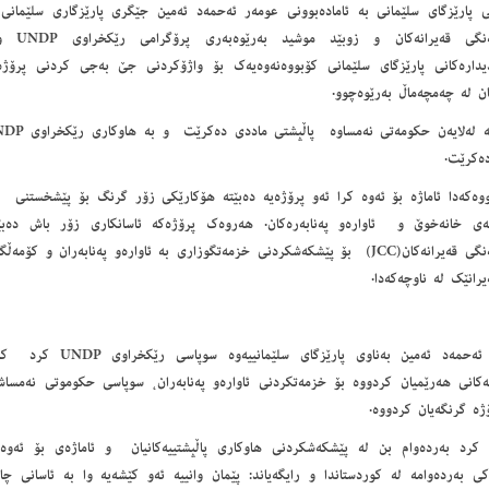
نی پارێزگای سلێمانی به‌ ئاماده‌بوونی عومه‌ر ئه‌حمه‌د ئه‌مین جێگری پارێزگاری سلێمانی
هه‌ماهه‌نگ
ندیداره‌كانی پارێزگای سلێمانی كۆبووه‌نه‌وه‌یه‌ك بۆ واژۆكردنی جێ به‌جی كردنی پرۆ
ان له‌ چه‌مچه‌ماڵ به‌رێوه‌چوو.
ه‌كرێت.
ووه‌كه‌دا ئاماژه‌ بۆ ئه‌وه‌ كرا ئه‌و پرۆژه‌یه‌ ده‌بێته‌ هۆكارێكی زۆر گرنگ بۆ پێشخستنی 
ه‌ی خانه‌خوێ و ئاواره‌و په‌نابه‌ره‌كان. هه‌روه‌ك پرۆژه‌كه‌ ئاسانكاری زۆر باش ده
هه‌ماهه‌نگی قه‌یرانه‌كان(JCC) بۆ پێشكه‌شكردنی خزمه‌تگوزاری به‌ ئاواره‌و په‌نابه‌ران 
یرانێك له‌ ناوچه‌كه‌دا.
عومه‌ر ئه‌حمه‌د ئه‌مین به‌ناوی
‌كانی هه‌رێمیان كردووه‌ بۆ خزمه‌تكردنی ئاواره‌و په‌نابه‌ران، سوپاسی حكوموتی نه‌مس
ژه‌ گرنگه‌یان كردووه‌.
كرد به‌رده‌وام بن له پێشكه‌شكردنی هاوكاری پاڵپشتییه‌كانیان و ئاماژه‌ی بۆ ئه‌وه‌كرد
‌كی به‌رده‌وامه‌ له‌ كوردستاندا و رایگه‌یاند: پێمان وانییه‌ ئه‌و كێشه‌یه‌ وا به‌ ئاسانی چ