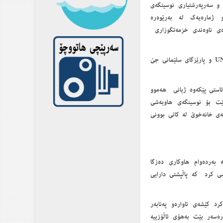
 و سه‌رپه‌رشتیاری نوسینگه‌ی
ی قه‌یرانه‌كان و زوبێد موشید به‌رێوه‌به‌ری پرۆگرامی رێكخراوی UNDP و ژماره‌یه‌ك له‌ به‌رێوه‌ره‌
ژه‌ی ناوه‌ندی خزمه‌تگوزاری
پرۆژه‌كه‌ له‌لایه‌ن حكومه‌تی نه‌مساوه‌ پاڵپشتی ماددی ده‌كرێت و به‌ هاوكاری رێكخراوی UNDP و پارێزگای سلێمانی جێ
ئاستی پێكه‌وه‌ ژیانی هه‌موو
‌بێت بۆ نوسینگه‌ی هاوبه‌شی
و كۆمه‌ڵگه‌ی خانه‌خوێ له‌ كاتی بوونی
 پارێزگای سلێمانییه‌وه‌ سوپاسی رێكخراوی UNDP كرد كه‌ به‌رده‌وام هاوكاری ده‌زگا
اشی كرد كه‌ پاڵپشتی دارایی
 كێشه‌ی ئاواره‌و په‌نابه‌ر
اره‌سه‌ر بێت به‌هۆی ئاڵۆزییه‌