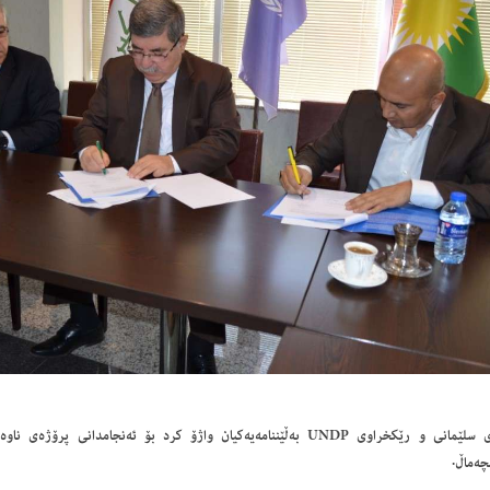
پارێزگای سلێمانی و رێكخراوی UNDP به‌ڵێننامه‌یه‌كیان واژۆ كرد بۆ ئه‌نجامدانی پ
چه‌ماڵ.