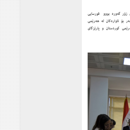
ه‌یرانێكی زۆر گه‌وره‌ بووو قورسایی
ر بۆ ئاواره‌كان له‌ هه‌رێمی
ه‌رێمی كوردستان و پارێزگای