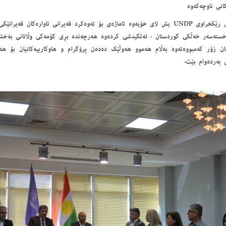
انی ناوچه‌كه‌وه‌
نوێنه‌ری رێكخراوی UNDP یش لای خۆیه‌وه‌ ئاماژه‌ی بۆ ئه‌وه‌كرد قه‌یرانی ئاواره‌كان ق
ته‌سه‌ر خه‌ڵكی كوردستان . ته‌ئكیدشی كرده‌وه‌ هه‌رچه‌نده‌ بڕی كۆمه‌كی وڵاتانی به‌خشه‌
ن زۆر كه‌مبووه‌ته‌وه‌ به‌ڵام هه‌موو هه‌وڵێك ده‌ده‌ن پرۆگرام و هاوكارییه‌كانیان بۆ ه
 به‌رده‌وام بێت.