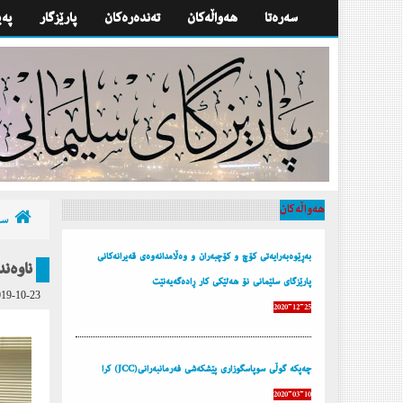
سه‌ره‌تا
هه‌واڵه‌كان
تەندەرەكان
پارێزگار
په‌
هه‌واڵه‌كان
سه‌
بەڕێوەبەرایەتی کۆچ و کۆچبەران و وەڵامدانەوەی قەیرانەکانی
پارێزگای سلێمانی نۆ هەلێکی کار ڕادەگەیەنێت
19-10-23
2020-12-25
چه‌پكه‌ گوڵی سوپاسگوزاری پێشكه‌شی فه‌رمانبه‌رانی(JCC) كرا
2020-03-10