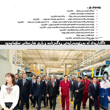
ئاگاداریه‌ك له‌ به‌ڕێوه‌به‌رایه‌تی ڕه‌گه‌زنامه‌ و باری شارستانی سلێمانیه‌وه‌