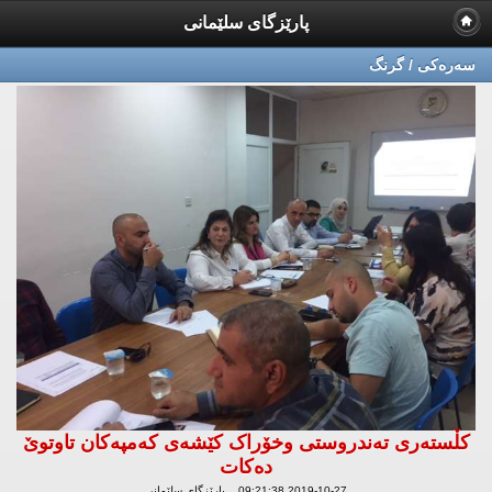
پارێزگای سلێمانی
سه‌ره‌كی / گرنگ
کڵستەرى تەندروستى وخۆراک كێشه‌ی كه‌مپه‌كان تاوتوێ
ده‌كات
2019-10-27 09:21:38 پارێزگای سلێمانی