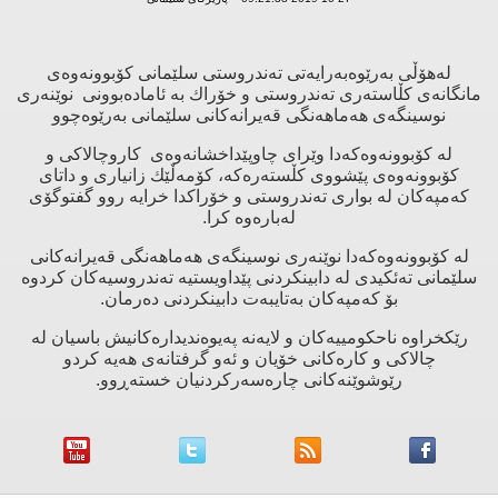
له‌هۆڵی به‌رێوه‌به‌رایه‌تی ته‌ندروستی سلێمانی كۆبوونه‌وه‌ی
مانگانه‌ی كڵاسته‌ری ته‌ندروستی و خۆراك به‌ ئاماده‌بوونی نوێنه‌ری
نوسینگه‌ی هه‌ماهه‌نگی قه‌یرانه‌كانی سلێمانی به‌رێوه‌چوو
له‌ كۆبوونه‌وه‌كه‌دا وێرای چاوپێداخشانه‌وه‌ی كاروچالاكی و
كۆبوونه‌وه‌ی پێشووی كڵسته‌ره‌كه‌، كۆمه‌ڵێك زانیاری و داتای
كه‌مپه‌كان له‌ بواری ته‌ندروستی و خۆراكدا خرایه‌ روو گفتوگۆی
له‌باره‌وه‌ كرا.
له‌ كۆبوونه‌وه‌كه‌دا نوێنه‌ری نوسینگه‌ی هه‌ماهه‌نگی قه‌یرانه‌كانی
سلێمانی ته‌ئكیدی له‌ دابینكردنی پێداویستیه‌ ته‌ندروسیه‌كان كردوه‌
بۆ كه‌مپه‌كان به‌تایبه‌ت دابینكردنی ده‌رمان.
رێكخراوه‌ ناحكومییه‌كان و لایه‌نه‌ په‌یوه‌ندیداره‌كانیش باسیان له‌
چالاكی و كاره‌كانی خۆیان و ئه‌و گرفتانه‌ی هه‌یه‌ كردو
رێوشوێنه‌كانی چاره‌سه‌ركردنیان خسته‌ڕوو.