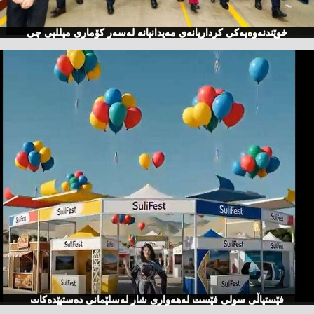
خوێندنەوەیەكی كرداریانەی مەیدانیانە لەسەر كۆماری میللیی چی
فێستیاڵی سولی فێست لەهەواری شار لەسلێمانی دەستپێدەكات