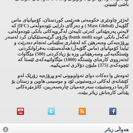
باشی لێببینن.
له‌ژێر چاودێری حكومه‌تی هه‌رێمی كوردستان، كۆمپانیای ماس
گلۆبه‌ڵ (Mass Global ) ‌و ده‌زگای دارایی نێوده‌وڵه‌تی (IFC) كه‌
لایه‌نی په‌ره‌پێدانی كه‌رتی تایبه‌تن له‌گروپه‌كانی بانكی نێوده‌وڵه‌تی،
له‌گه‌ڵ بانكی عوده‌ (bank audi) واژۆی گرێبه‌ستێكیان كرد له‌سه‌ر
پڕۆژه‌یه‌كی وه‌به‌رهێن كه‌ له‌شاری سلێمانی ئه‌نجام ده‌درێت و
تیایدا كۆمپانیای (ماس گلۆبه‌ڵ) هه‌ڵده‌ستێت به‌فراوانكردنی
وێستگه‌یه‌كی وه‌به‌رهێنانی وزه‌ بۆ زیادكردنی (500) مێگاوات
له‌ته‌زووی كاره‌بای وێستگه‌ (1000) مێگاواتییه‌كه‌ی ئێستا كه‌
تێچوه‌كه‌ی (375) ملیۆن دۆلاری ئه‌مریكییه‌.
ئەوەش وا دەکات دوای تەواوبوونی ئەو پڕۆژەیە زۆرێک لەو
کێشانەی لەکاتی دروستبونی لۆد و موسیمی هاوین و زستان بۆ
کارەبا دروستببێت سەرجەمیان چارەسەرببن، کاتژمێرەکانی
پێدانی کارەباش زیاتر ببێت.
هه‌واڵی زیاتر