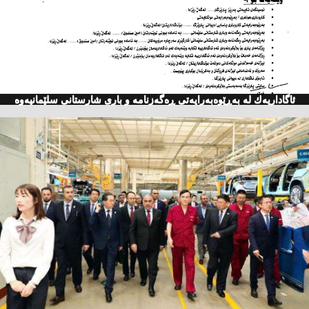
ئاگاداریه‌ك له‌ به‌ڕێوه‌به‌رایه‌تی ڕه‌گه‌زنامه‌ و باری شارستانی سلێمانیه‌وه‌