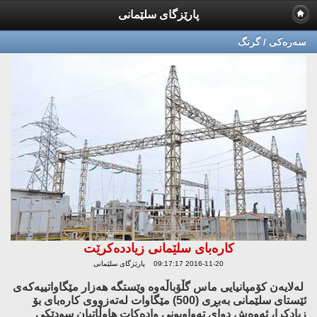
پارێزگای سلێمانی
سه‌ره‌كی / گرنگ
كاره‌بای سلێمانی زیادده‌كرێت
2016-11-20 09:17:17 پارێزگای سلێمانی
له‌لایه‌ن كۆمپانیایی ماس گڵۆباڵه‌وه‌ وێستگه‌ هه‌زار مێگاواتییه‌كه‌ی
ئێستای سلێمانی به‌بڕی (500) مێگاوات له‌ته‌زووی كاره‌بای بۆ
زیادكرا، ئه‌وه‌ش دوای ته‌واوبونی واده‌كات هاوڵاتیان سودێكی