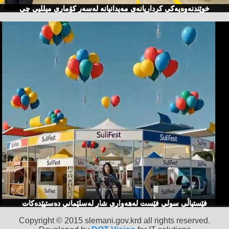
خوێندنەوەیەكی كرداریانەی مەیدانیانە لەسەر كۆماری میللیی چی
فێستیاڵی سولی فێست لەهەواری شار لەسلێمانی دەستپێدەكات
Copyright © 2015 slemani.gov.krd all rights reserved.