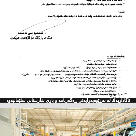
ئاگاداریه‌ك له‌ به‌ڕێوه‌به‌رایه‌تی ڕه‌گه‌زنامه‌ و باری شارستانی سلێمانیه‌وه‌