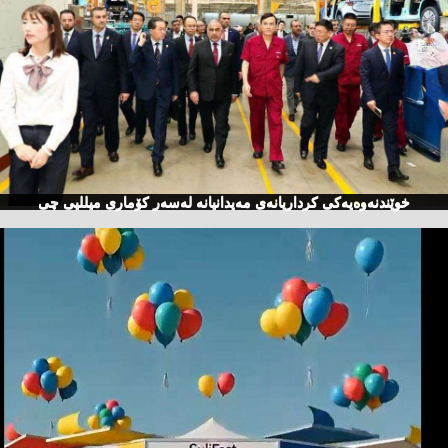
خوێندنەوەیەكی كرداریانەی مەیدانیانە لەسەر كۆماری میللیی چی