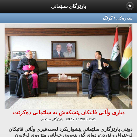
پارێزگای سلێمانی
سه‌ره‌كی / گرنگ
دیاری وڵاتی ڤاتیکان پێشکەش بە سلێمانی دەکرێت
2016-11-20 09:17:17 پارێزگای سلێمانی
دوێنی پارێزگاری سلێمانی پێشوازیكرد له‌سه‌فیری وڵاتی ڤاتیكان
له‌عێراق و ئۆردن، دوای گۆڕینه‌وه‌ی خه‌ڵاتی مێژووی له‌لایه‌ن