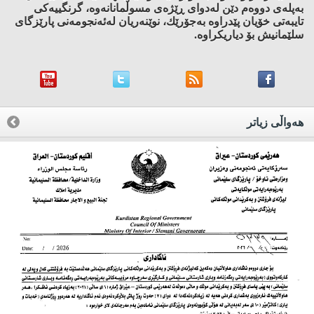
به‌پله‌ی دووه‌م دێن له‌دوای ڕێژه‌ی مسوڵمانانه‌وه‌، گرنگییه‌كی
تایبه‌تی خۆیان پێدراوه‌ به‌جۆرێك، نوێنه‌ریان له‌ئه‌نجومه‌نی پارێزگای
سلێمانیش بۆ دیاریكراوه‌.
هه‌واڵی زیاتر