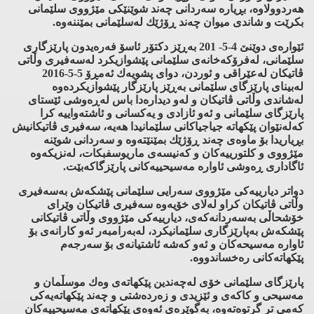
هه‌ردوولاوه‌، بڕیاره‌ سه‌ردانی چه‌ند شوێنێكی مێژووی سلێمانی
بكرێت و شاندی میوان چه‌ند ڕۆژێك له‌سلێمانی بمێننه‌وه‌.
ئێواره‌ی دوێنێ 4-5- 201 به‌ڕێز دكتۆر ئاسۆ فه‌ره‌یدون پارێزگاری
سلێمانی، له‌فرۆكه‌خانه‌ی سلێمانی پێشوازیكرد له‌سه‌فیری وڵاتی
ڤاتیكان له‌عێراقی و ئوردن، دوای پشویه‌ك ئه‌مڕۆ 5-5-2016
له‌بینای پارێزگای سلێمانی به‌ڕێز پارێزگار پێشوازیكرده‌وه‌
له‌شاندی وڵاتی ڤاتیكان و له‌و دیداره‌دا باس له‌ڕه‌وشی ئێستای
پارێزگای سلێمانی و ئه‌و ئازادی و یه‌كسانی و ئاشته‌واییه‌ كرا
كه‌له‌نێوان پێكهاته‌ جیاجیاكانی سلێمانیدا هه‌یه‌، سه‌فیری ڤاتیكانیش
بڕیاریدا بۆ ماوه‌ی چه‌ند ڕۆژێك بمێنێته‌وه‌ و سه‌ردانی شوێنه‌
مێژووی و كلتورییه‌كان و كه‌نیسه‌ی ماریوسفبكات، له‌نزیكه‌وه‌
ئاگاداری ڕه‌وشی ئاواره‌ مه‌سیحییه‌كانی پارێزگاكه‌بێت.
دواتر دیارییه‌كی مێژووی سه‌رایی سلێمانی پێشكه‌ش به‌سه‌فیری
وڵاتی ڤاتیكان كراو له‌لای خۆیه‌وه‌ سه‌فیری ڤاتیكان وێرای
خۆشحاڵی به‌سه‌ردانه‌كه‌ی، دیارییه‌كی مێژووی وڵاتی ڤاتیكانی
پێشكه‌ش به‌پارێزگاری سلێمانیكرد، له‌به‌رامبه‌ر ئه‌و كارانه‌ی بۆ
ئاواره‌ مه‌سیحه‌كان و ئه‌و كه‌شه‌ ئاشتیانه‌ی بۆ سه‌رجه‌م
پێكهاته‌كانی ره‌خساندووه‌.
پارێزگای سلێمانی خۆی له‌چه‌ندین پێكهاته‌ی وه‌ك موسڵمان و
مه‌سیحی و كاكه‌ی و ئێزیدی و زه‌رده‌شتی و چه‌ند پێكهاته‌یه‌كی
كه‌می تر گرتوه‌ته‌وه‌، به‌گوێره‌ی ئه‌وه‌ی پێكهاته‌ی مه‌سیحییه‌كان