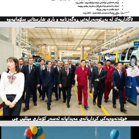
ئاگاداریه‌ك له‌ به‌ڕێوه‌به‌رایه‌تی ڕه‌گه‌زنامه‌ و باری شارستانی سلێمانیه‌وه‌
خوێندنەوەیەكی كرداریانەی مەیدانیانە لەسەر كۆماری میللیی چی