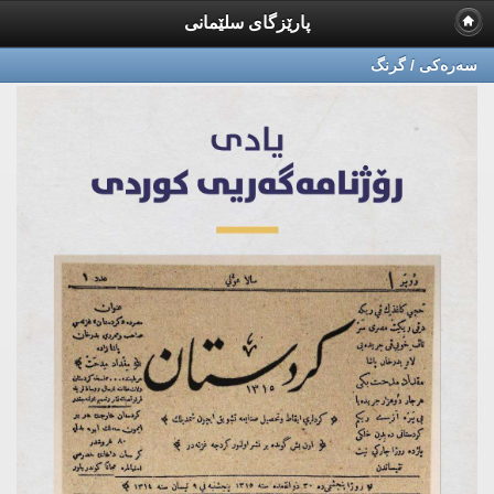
پارێزگای سلێمانی
سه‌ره‌كی / گرنگ