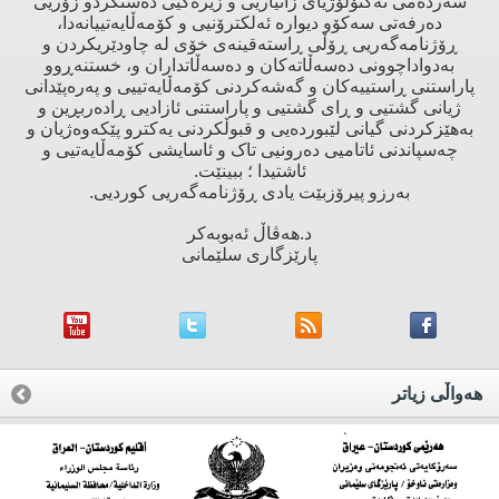
سەردەمی تەکنۆلۆژیای زانیاریی و زیرەکیی دەستکردو زۆریی
دەرفەتی سەکۆو دیوارە ئەلکترۆنیی و کۆمەڵایەتییانەدا،
ڕۆژنامەگەریی ڕۆڵی ڕاستەقینەی خۆی لە چاودێریکردن و
بەدواداچوونی دەسەڵاتەکان و دەسەڵاتداران و، خستنەڕوو
پاراستنی ڕاستییەکان و گەشەکردنی کۆمەڵایەتییی و پەرەپێدانی
ژیانی گشتیی و ڕای گشتیی و پاراستنی ئازادیی ڕادەربڕین و
بەهێزکردنی گیانی لێبوردەیی و قبوڵکردنی یەکترو پێکەوەژیان و
چەسپاندنی ئاتامیی دەرونیی تاک و ئاسایشی کۆمەڵایەتیی و
ئاشتیدا ؛ ببینێت.
بەرزو پیرۆزبێت یادی ڕۆژنامەگەریی کوردیی.
د.هەڤاڵ ئەبوبەکر
پارێزگاری سلێمانی
هه‌واڵی زیاتر