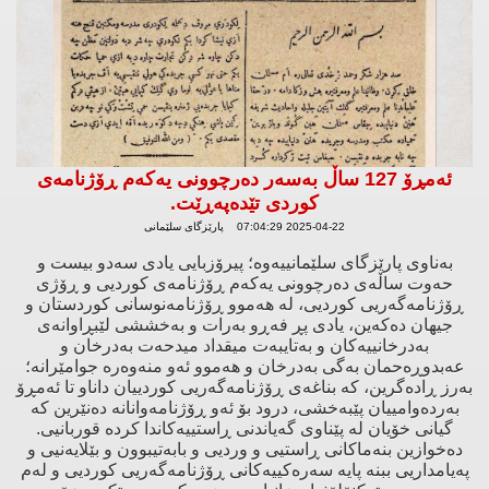
ئه‌مڕۆ 127 ساڵ به‌سه‌ر ده‌رچوونی یه‌كه‌م ڕۆژنامه‌ی
كوردی تێده‌په‌ڕێت.
2025-04-22 07:04:29 پارێزگای سلێمانی
بەناوی پارێزگای سلێمانییەوە؛ پیرۆزبایی یادی سەدو بیست و
حەوت ساڵەی دەرچوونی یەکەم ڕۆژنامەی کوردیی و ڕۆژی
ڕۆژنامەگەریی کوردیی، لە هەموو ڕۆژنامەنوسانی کوردستان و
جیهان دەکەین، یادی پڕ فەڕو بەرات و بەخششی لێبڕاوانەی
بەدرخانییەکان و بەتایبەت میقداد میدحەت بەدرخان و
عەبدوڕەحمان بەگی بەدرخان و هەموو ئەو منەوەرە جوامێرانە؛
بەرز ڕادەگرین، کە بناغەی ڕۆژنامەگەریی کوردییان داناو تا ئەمڕۆ
بەردەوامییان پێبەخشی، درود بۆ ئەو ڕۆژنامەوانانە دەنێرین کە
گیانی خۆیان لە پێناوی گەیاندنی ڕاستییەکاندا کردە قوربانیی.
دەخوازین بنەماکانی ڕاستیی و وردیی و بابەتیبوون و بێلایەنیی و
پەیامداریی ببنە پایە سەرەکییەکانی ڕۆژنامەگەریی کوردیی و لەم