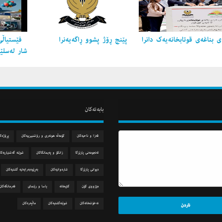
 بناغه‌ی قوتابخانه‌یه‌ك دانرا
پێنج ڕۆژ پشوو ڕاگه‌یه‌نرا
فێستیاڵی
شار لەسلێ
بابه‌ته‌كان
قه‌زا و ناحیه‌كان
كۆمه‌ڵه‌ هونه‌ری و رۆشنبیرییه‌كان
پڕۆژه‌ك
ئه‌نجومه‌نی پارێزگا
زانكۆ و په‌یمانگاكان
شوێنه‌ گه‌شتیاریه‌كا
دیوانی پارێزگا
شاره‌وانیه‌كان
به‌ڕێوه‌به‌رایه‌تیه‌ گشتیه‌كان
مێژووی كۆن
كتێبخانه‌
یاسا و رێنمای
فه‌رمانگه‌كان
نه‌خۆشخانه‌كان
شوێنه‌گشتیه‌كان
ماڵپه‌ره‌كان