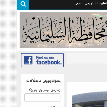
Englis
|
كوردی
|
عربی
بەدواداچوونى مامەڵەكەت
ژمارەى نوسراوى پارێزگا