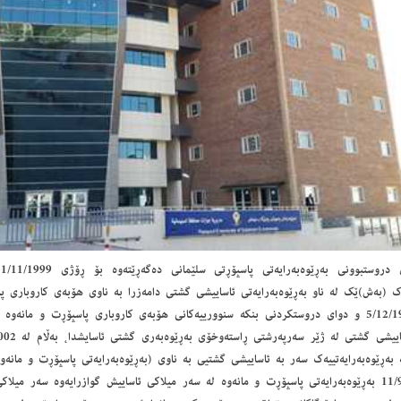
‌ك (به‌ش)ێك له‌ ناو به‌ڕێوه‌به‌رایه‌تی ئاساییشی گشتی دامه‌زرا به‌ ناوی هۆبه‌ی كاروباری پا
له‌ 5/12/1999 و دوای دروستكردنی بنكه‌ سنوورییه‌كانی هۆبه‌ی كاروباری پاسپۆڕت و مانه‌وه‌ ك
 به‌ڕێوه‌به‌رایه‌تییه‌ك سه‌ر به‌ ئاساییشی گشتیی به‌ ناوی (به‌ڕێوه‌به‌رایه‌تی پاسپۆڕت و مانه‌
11/9/2006 به‌ڕێوه‌به‌رایه‌تی پاسپۆڕت و مانه‌وه‌ له‌ سه‌ر میلاكی ئاساییش گوازرایه‌وه‌ سه‌ر میل