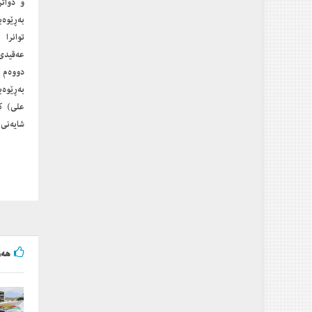
و دواتر
به‌ڕێوه‌
عه‌قیدی
دووه‌م 
علی) كر
شایه‌نی 
هه‌و