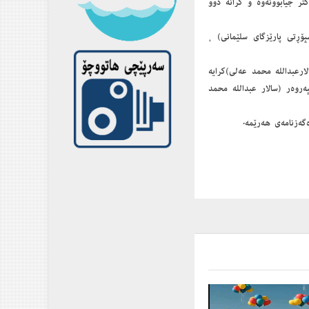
كتر جیابوونه‌وه‌ و كرانه‌ دوو
رایه‌تی پاسپۆڕتی پارێزگای سلێمانی) ،
الارعبدالله محمد عه‌لی)كرایه‌
گه‌زنامه‌ی گشتی هه‌رێم له‌ ڕۆژی 7/6/2015 عه‌میدی مافپه‌روه‌ر (سالار عبدالله محمد
گه‌زنامه‌ی هه‌رێمه‌.