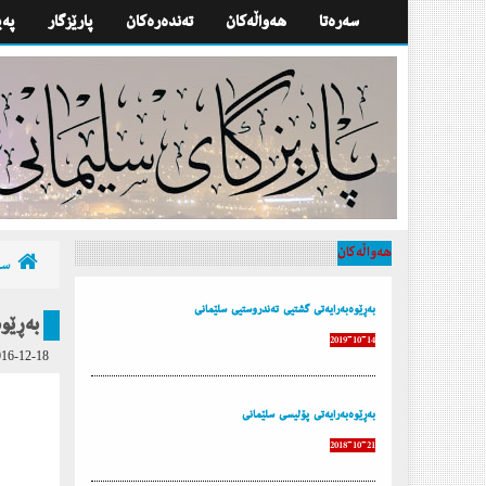
سه‌ره‌تا
هه‌واڵه‌كان
تەندەرەكان
پارێزگار
په‌
هه‌واڵه‌كان
سه‌
بەڕێوەبەرایەتی گشتیی تەندروستیی سلێمانی
به‌ڕێو
2019-10-14
16-12-18
به‌ڕێوه‌به‌رایه‌تی پۆلیسی سلێمانی
2018-10-21