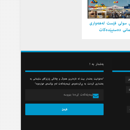
 سولی فێست لەهەواری
مانی دەستپێدەكات
به‌شدار به‌ !
"ده‌توانیت به‌شدار بیت له‌ تازه‌ترین هه‌واڵ و چالاكی پارێزگای سلێمانی به‌
ان
به‌شداری كردنت به‌ پڕكردنه‌وه‌ی ئیمه‌یله‌كه‌ت له‌م بۆكسه‌ی خواره‌وه‌:"
ن