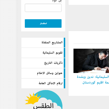
بن كود
المشاريع المنفذة
تقويم السليمانية
ذكريات التاريخ
عنواين وسائل الاعلام
سليمانية: ندين وبشدة
 إقليم كوردستان
ارقام الاماكن العامة