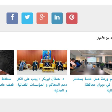
 من الأخبار
 ورشة عمل خاصة بمخاطر
د. هەڤاڵ أبوبكر : يجب على الكل
محافظ ال
ل في ديوان محافظة
دعم المحاكم و المؤسسات القضائية
قصف عاصمة
نية
و العدلية