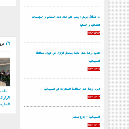
د. هەڤاڵ أبوبكر : يجب على الكل دعم المحاكم و المؤسسات
القضائية و العدلية
2024-01-07
مزيد
تقديم ورشة عمل خاصة بمخاطر الزلزال في ديوان محافظة
السليمانية
2023-10-29
إجراء ورشة عمل لمكافحة المخدرات في السليمانية
تقديم
الزلزا
2023-10-17
السليما
السليمانية ...إبداع مستمر
2023-10-17