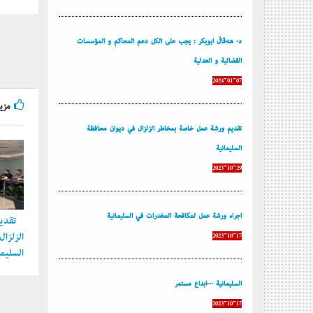
د. هەڤاڵ أبوبكر : يجب على الكل دعم المحاكم و المؤسسات
القضائية و العدلية
2024-01-07
مزيد
تقديم ورشة عمل خاصة بمخاطر الزلزال في ديوان محافظة
السليمانية
2023-10-29
إجراء ورشة عمل لمكافحة المخدرات في السليمانية
تقديم
الزلزا
2023-10-17
السليما
السليمانية ...إبداع مستمر
2023-10-17