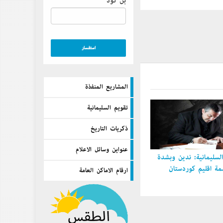
بن كود
المشاريع المنفذة
تقويم السليمانية
ذكريات التاريخ
عنواين وسائل الاعلام
سليمانية: ندين وبشدة
 إقليم كوردستان
ارقام الاماكن العامة