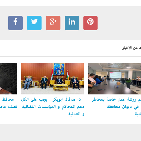
 من الأخبار
 ورشة عمل خاصة بمخاطر
د. هەڤاڵ أبوبكر : يجب على الكل
محافظ ال
ل في ديوان محافظة
دعم المحاكم و المؤسسات القضائية
قصف عاصمة
نية
و العدلية